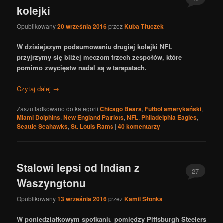
kolejki
Opublikowany
20 września 2016
przez
Kuba Tłuczek
W dzisiejszym podsumowaniu drugiej kolejki NFL
przyjrzymy się bliżej meczom trzech zespołów, które
pomimo zwycięstw nadal są w tarapatach.
Czytaj dalej
→
Zaszufladkowano do kategorii
Chicago Bears
,
Futbol amerykański
,
Miami Dolphins
,
New England Patriots
,
NFL
,
Philadelphia Eagles
,
Seattle Seahawks
,
St. Louis Rams
|
40
komentarzy
Stalowi lepsi od Indian z
27
Waszyngtonu
Opublikowany
13 września 2016
przez
Kamil Słonka
W poniedziałkowym spotkaniu pomiędzy Pittsburgh Steelers