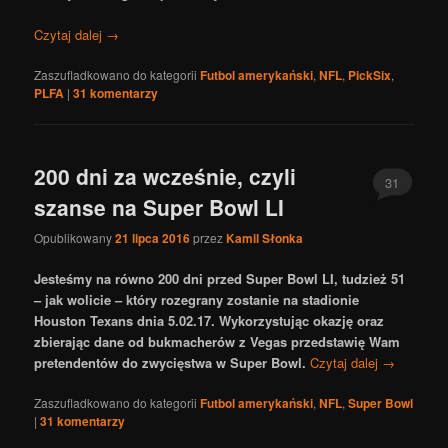
Czytaj dalej
→
Zaszufladkowano do kategorii
Futbol amerykański
,
NFL
,
PickSix
,
PLFA
|
31
komentarzy
200 dni za wcześnie, czyli
31
szanse na Super Bowl LI
Opublikowany
21 lipca 2016
przez
Kamil Słonka
Jesteśmy na równo 200 dni przed Super Bowl LI, tudzież 51
– jak wolicie – który rozegrany zostanie na stadionie
Houston Texans dnia 5.02.17. Wykorzystując okazję oraz
zbierając dane od bukmacherów z Vegas przedstawię Wam
pretendentów do zwycięstwa w Super Bowl.
Czytaj dalej
→
Zaszufladkowano do kategorii
Futbol amerykański
,
NFL
,
Super Bowl
|
31
komentarzy