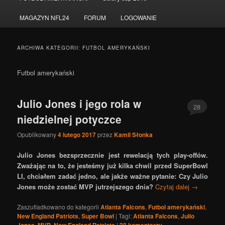
do
do
MAGAZYN NFL24
FORUM
LOGOWANIE
tekstu
widgetów
ARCHIWA KATEGORII:
FUTBOL AMERYKAŃSKI
Futbol amerykański
Julio Jones i jego rola w
28
niedzielnej potyczce
Opublikowany
4 lutego 2017
przez
Kamil Słonka
Julio Jones bezsprzecznie jest rewelacją tych play-offów.
Zważając na to, że jesteśmy już kilka chwil przed SuperBowl
LI, chciałem zadać jedno, ale jakże ważne pytanie: Czy Julio
Jones może zostać MVP jutrzejszego dnia?
Czytaj dalej
→
Zaszufladkowano do kategorii
Atlanta Falcons
,
Futbol amerykański
,
New England Patriots
,
Super Bowl
|
Tagi:
Atlanta Falcons
,
Julio
,
,
|