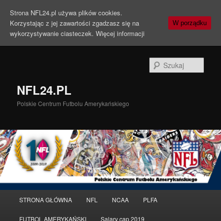
Strona NFL24.pl używa plików cookies.
Korzystając z jej zawartości zgadzasz się na
W porządku
wykorzystywanie ciasteczek.
Więcej informacji
Szuka
NFL24.PL
Polskie Centrum Futbolu Amerykańskiego
Menu
STRONA GŁÓWNA
NFL
NCAA
PLFA
Przeskocz
Przeskocz
główne
FUTBOL AMERYKAŃSKI
Salary cap 2019