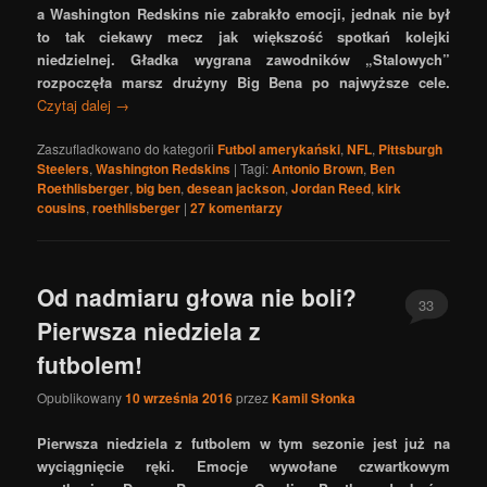
a Washington Redskins nie zabrakło emocji, jednak nie był
to tak ciekawy mecz jak większość spotkań kolejki
niedzielnej. Gładka wygrana zawodników „Stalowych”
rozpoczęła marsz drużyny Big Bena po najwyższe cele.
Czytaj dalej
→
Zaszufladkowano do kategorii
Futbol amerykański
,
NFL
,
Pittsburgh
Steelers
,
Washington Redskins
|
Tagi:
Antonio Brown
,
Ben
Roethlisberger
,
big ben
,
desean jackson
,
Jordan Reed
,
kirk
cousins
,
roethlisberger
|
27
komentarzy
Od nadmiaru głowa nie boli?
33
Pierwsza niedziela z
futbolem!
Opublikowany
10 września 2016
przez
Kamil Słonka
Pierwsza niedziela z futbolem w tym sezonie jest już na
wyciągnięcie ręki. Emocje wywołane czwartkowym