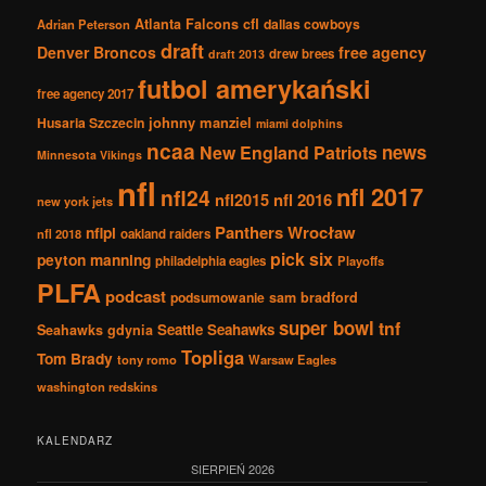
Atlanta Falcons
cfl
dallas cowboys
Adrian Peterson
draft
Denver Broncos
free agency
drew brees
draft 2013
futbol amerykański
free agency 2017
johnny manziel
Husaria Szczecin
miami dolphins
ncaa
news
New England Patriots
Minnesota Vikings
nfl
nfl 2017
nfl24
nfl2015
nfl 2016
new york jets
Panthers Wrocław
nflpl
nfl 2018
oakland raiders
pick six
peyton manning
philadelphia eagles
Playoffs
PLFA
podcast
podsumowanie
sam bradford
super bowl
tnf
Seattle Seahawks
Seahawks gdynia
Topliga
Tom Brady
tony romo
Warsaw Eagles
washington redskins
KALENDARZ
SIERPIEŃ 2026