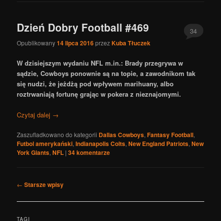
Dzień Dobry Football #469
34
Opublikowany
14 lipca 2016
przez
Kuba Tłuczek
W dzisiejszym wydaniu NFL m.in.: Brady przegrywa w
sądzie, Cowboys ponownie są na topie, a zawodnikom tak
się nudzi, że jeżdżą pod wpływem marihuany, albo
roztrwaniają fortunę grając w pokera z nieznajomymi.
Czytaj dalej
→
Zaszufladkowano do kategorii
Dallas Cowboys
,
Fantasy Football
,
Futbol amerykański
,
Indianapolis Colts
,
New England Patriots
,
New
York Giants
,
NFL
|
34
komentarze
Nawigacja
←
Starsze wpisy
po
wpisach
TAGI