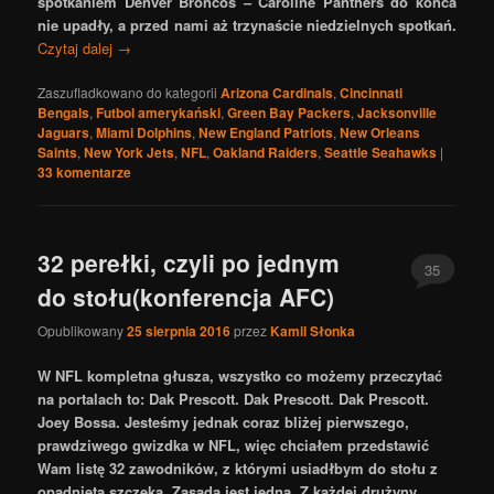
spotkaniem Denver Broncos – Caroline Panthers do końca
nie upadły, a przed nami aż trzynaście niedzielnych spotkań.
Czytaj dalej
→
Zaszufladkowano do kategorii
Arizona Cardinals
,
Cincinnati
Bengals
,
Futbol amerykański
,
Green Bay Packers
,
Jacksonville
Jaguars
,
Miami Dolphins
,
New England Patriots
,
New Orleans
Saints
,
New York Jets
,
NFL
,
Oakland Raiders
,
Seattle Seahawks
|
33
komentarze
32 perełki, czyli po jednym
35
do stołu(konferencja AFC)
Opublikowany
25 sierpnia 2016
przez
Kamil Słonka
W NFL kompletna głusza, wszystko co możemy przeczytać
na portalach to: Dak Prescott. Dak Prescott. Dak Prescott.
Joey Bossa. Jesteśmy jednak coraz bliżej pierwszego,
prawdziwego gwizdka w NFL, więc chciałem przedstawić
Wam listę 32 zawodników, z którymi usiadłbym do stołu z
opadniętą szczęką. Zasada jest jedna. Z każdej drużyny