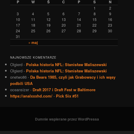
P
W
Ś
C
P
S
N
1
2
3
4
5
6
7
8
9
10
11
12
13
14
15
16
17
18
19
20
21
22
23
24
25
26
27
28
29
30
31
« maj
NAJNOWSZE KOMENTARZE
Olgierd
-
Polska historia NFL: Stanisław Maliszewski
Olgierd
-
Polska historia NFL: Stanisław Maliszewski
onetwo86
-
Da Bears 1985, czyli jak Grabowscy i ich wąsy
podbili USA
oceansizer
-
Draft 2017 i Draft Fest w Baltimore
https://analxxxhd.com/
-
Pick Six #51
Dumnie wspierane przez WordPressa