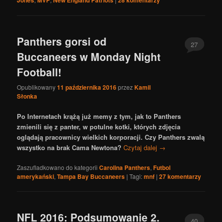
Jones
MVP
New England Patriots
28
komentarzy
Panthers gorsi od
27
Buccaneers w Monday Night
Football!
Opublikowany
11 października 2016
przez
Kamil
Słonka
Po Internetach krążą już memy z tym, jak to Panthers
zmienili się z panter, w potulne kotki, których zdjęcia
oglądają pracownicy wielkich korporacji. Czy Panthers zwalą
wszystko na brak Cama Newtona?
Czytaj dalej
→
Zaszufladkowano do kategorii
Carolina Panthers
,
Futbol
amerykański
,
Tampa Bay Buccaneers
|
Tagi:
mnf
|
27
komentarzy
NFL 2016: Podsumowanie 2.
40