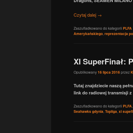
Dragons, SEAMEN MILANO i 
Czytaj dalej
→
Zaszufladkowano do kategorii
PLFA
Amerykańskiego
,
reprezentacja po
XI SuperFinał: P
Opublikowany
16 lipca 2016
przez
K
Tutaj znajdziecie naszą pełn
link do radiowej transmisji
Zaszufladkowano do kategorii
PLFA
Seahawks gdynia
,
Topliga
,
xi supef