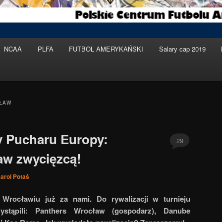
NCAA
PLFA
FUTBOL AMERYKAŃSKI
Salary cap 2019
ŁAW
y Pucharu Europy:
29
aw zwycięzcą!
arol Potaś
Wrocławiu już za nami. Do rywalizacji w turnieju
ystąpili: Panthers Wrocław (gospodarz), Danube