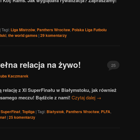
Koç Rams. Jak wyglądała rywalizacja? Zapraszamy!
|
Tagi:
Liga Mistrzów
,
Panthers Wrocław
,
Polska Liga Futbolu
lski
,
the world games
|
29
komentarzy
ełna relacja na żywo!
25
uba Kaczmarek
ą relację z XI SuperFinału w Białymstoku, jak również
 z samego meczu! Bądźcie z nami!
Czytaj dalej
→
,
SuperFinał
,
Topliga
|
Tagi:
Białystok
,
Panthers Wrocław
,
PLFA
,
inał
|
25
komentarzy