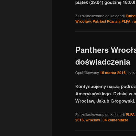
piątek (29.04) godzinę 18:0
Zaszufladkowano do kategorii
Futbo
Wrocław
,
Patrioci Poznań
,
PLFA
,
ra
Panthers Wrocł
doświadczenia
Opublikowany
16 marca 2016
prze
Kontynuujemy naszą podróż 
Amerykańskiego. Dzisiaj w 
Wrocław, Jakub Głogowski.
Zaszufladkowano do kategorii
PLFA
2016
,
wroclaw
|
34
komentarze