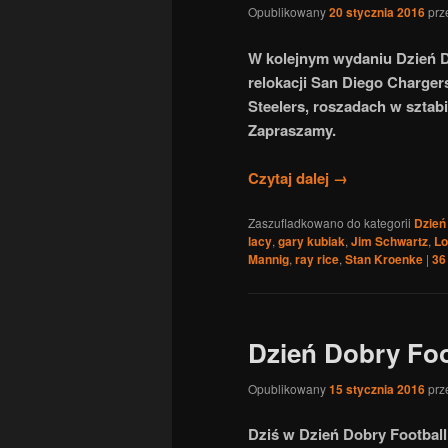
Opublikowany
20 stycznia 2016
prz
W kolejnym wydaniu Dzień D
relokacji San Diego Charger
Steelers, roszadach w sztabi
Zapraszamy.
Czytaj dalej
→
Zaszufladkowano do kategorii
Dzień
lacy
,
gary kubiak
,
Jim Schwartz
,
Lo
Mannig
,
ray rice
,
Stan Kroenke
|
36
Dzień Dobry Foo
Opublikowany
15 stycznia 2016
prz
Dziś w Dzień Dobry Football