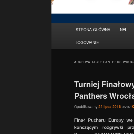
Menu
STRONA GŁÓWNA
NFL
Przeskocz
Przeskocz
główne
LOGOWANIE
do
do
tekstu
widgetów
ARCHIWA TAGU:
PANTHERS WROC
Turniej Finałow
Panthers Wrocł
Opublikowany
24 lipca 2016
przez
K
Finał Pucharu Europy we 
kończącym rozgrywki prz