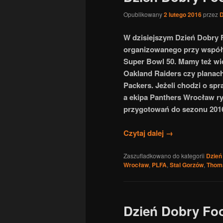
Opublikowany
2 lutego 2016
przez
D
W dzisiejszym Dzień Dobry 
organizowanego przy współ
Super Bowl 50. Mamy też wie
Oakland Raiders czy planac
Packers. Jeżeli chodzi o sp
a ekipa Panthers Wrocław ry
przygotowań do sezonu 201
Czytaj dalej
→
Zaszufladkowano do kategorii
Dzień
Wrocław
,
PLFA
,
Stal Gorzów
,
Thom
Dzień Dobry Foo