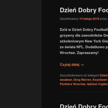
Dzień Dobry Foo
Opublikowany
14 lutego 2016
przez
Dziś w Dzień Dobry Football
grzywny dla zawodników Den
szkoleniowym New York Giant
ze świata NFL. Dodatkowo 
Wrocław. Zapraszamy!
Czytaj dalej
→
Zaszufladkowano do kategorii
Dzień
woodson
,
Greg Warren
,
Keyshawn 
Panthers Wrocław
,
Quinton Coples
Dzień Dobry Foo