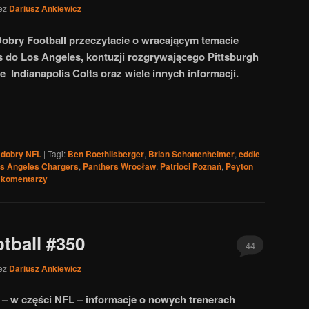
ez
Dariusz Ankiewicz
obry Football przeczytacie o wracającym temacie
s do Los Angeles, kontuzji rozgrywającego Pittsburgh
e Indianapolis Colts oraz wiele innych informacji.
 dobry NFL
|
Tagi:
Ben Roethlisberger
,
Brian Schottenheimer
,
eddie
s Angeles Chargers
,
Panthers Wrocław
,
Patrioci Poznań
,
Peyton
komentarzy
tball #350
44
ez
Dariusz Ankiewicz
 – w części NFL – informacje o nowych trenerach