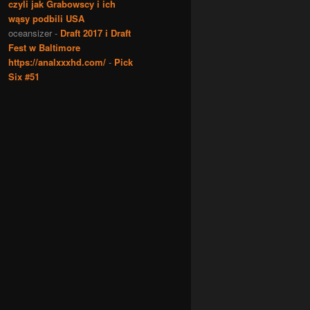
czyli jak Grabowscy i ich
wąsy podbili USA
oceansizer
-
Draft 2017 i Draft
Fest w Baltimore
https://analxxxhd.com/
-
Pick
Six #51