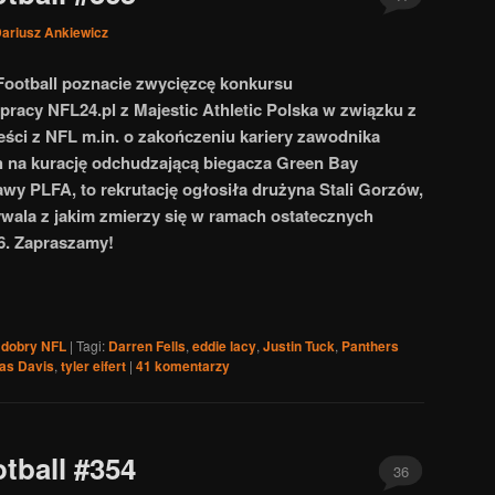
ariusz Ankiewicz
Football poznacie zwycięzcę konkursu
pracy NFL24.pl z
Majestic Athletic Polska w związku z
ści z NFL m.in. o zakończeniu kariery zawodnika
h na kurację odchudzającą biegacza Green Bay
rawy PLFA, to rekrutację ogłosiła drużyna
Stali Gorzów
,
wala z jakim zmierzy się w ramach ostatecznych
6. Zapraszamy!
 dobry NFL
|
Tagi:
Darren Fells
,
eddie lacy
,
Justin Tuck
,
Panthers
as Davis
,
tyler eifert
|
41
komentarzy
tball #354
36