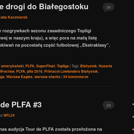
e drogi do Białegostoku
34
Kuba Kaczmarek
 w rozgrywkach sezonu zasadniczego Topligi
wej w naszym kraju), a więc pora na małą listę
kiwań na pozostałą część futbolowej „Ekstraklasy”.
l amerykański
,
PLFA
,
SuperFinał
,
Topliga
|
Tagi:
Białystok
,
Husaria
 Wrocław
,
PLFA
,
plfa 2016
,
Primacol Lowlanders Białystok
,
iga
,
Warsaw Eagles
,
warsaw sharks
|
34
komentarze
 de PLFA #3
29
ez
NFL24
 nas audycja Tour de PLFA została przełożona na