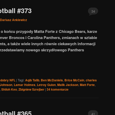
tball #373
34
Dariusz Ankiewicz
 o końcu przygody Matta Forte z Chicago Bears, karze
ver Broncos i Carolina Panthers, zmianach w sztabie
s, a także wiele innych równie ciekawych informacji
przedstawiamy nowego skrzydłowego Panthers
 dobry NFL
|
Tagi:
Aqib Talib
,
Ben McDaniels
,
Brice McCain
,
charles
Johnson
,
Lamar Holmes
,
Letroy Guion
,
Malik Jackson
,
Matt Forte
,
,
Shiloh Keo
,
Zbigniew Szrejber
|
34
komentarze
tball #365
41