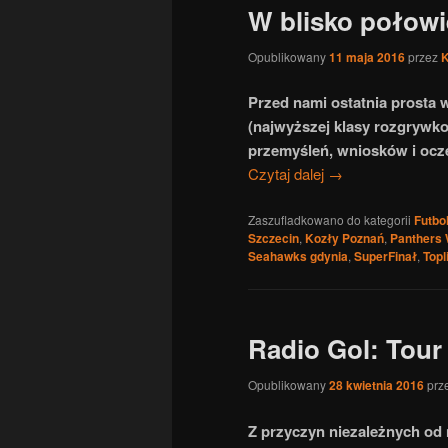
W blisko połowi
Opublikowany
11 maja 2016
przez
Przed nami ostatnia prosta
(najwyższej klasy rozgrywko
przemyśleń, wniosków i ocze
Czytaj dalej
→
Zaszufladkowano do kategorii
Futbo
Szczecin
,
Kozły Poznań
,
Panthers
Seahawks gdynia
,
SuperFinał
,
Topl
Radio Gol: Tour
Opublikowany
28 kwietnia 2016
prz
Z przyczyn niezależnych od