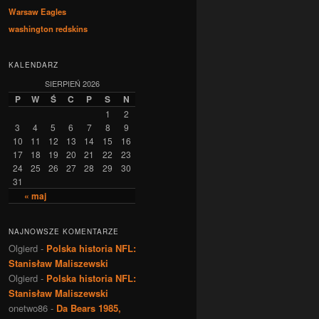
Warsaw Eagles
washington redskins
KALENDARZ
SIERPIEŃ 2026
P
W
Ś
C
P
S
N
1
2
3
4
5
6
7
8
9
10
11
12
13
14
15
16
17
18
19
20
21
22
23
24
25
26
27
28
29
30
31
« maj
NAJNOWSZE KOMENTARZE
Olgierd
-
Polska historia NFL:
Stanisław Maliszewski
Olgierd
-
Polska historia NFL:
Stanisław Maliszewski
onetwo86
-
Da Bears 1985,