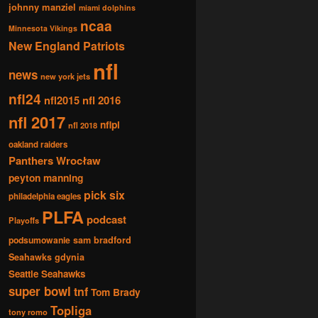
johnny manziel
miami dolphins
ncaa
Minnesota Vikings
New England Patriots
nfl
news
new york jets
nfl24
nfl2015
nfl 2016
nfl 2017
nflpl
nfl 2018
oakland raiders
Panthers Wrocław
peyton manning
pick six
philadelphia eagles
PLFA
podcast
Playoffs
podsumowanie
sam bradford
Seahawks gdynia
Seattle Seahawks
super bowl
tnf
Tom Brady
Topliga
tony romo