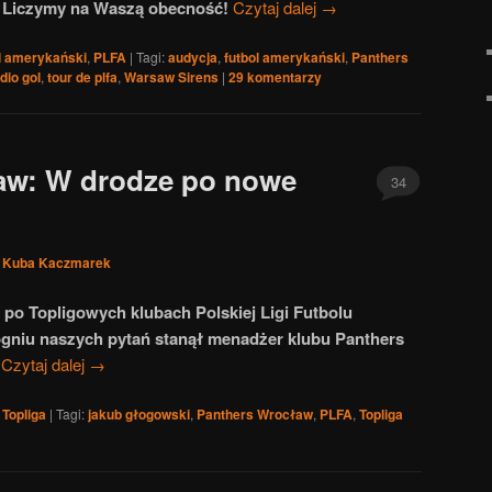
0! Liczymy na Waszą obecność!
Czytaj dalej
→
l amerykański
,
PLFA
|
Tagi:
audycja
,
futbol amerykański
,
Panthers
dio gol
,
tour de plfa
,
Warsaw Sirens
|
29
komentarzy
aw: W drodze po nowe
34
z
Kuba Kaczmarek
po Topligowych klubach Polskiej Ligi Futbolu
ogniu naszych pytań stanął menadżer klubu Panthers
Czytaj dalej
→
,
Topliga
|
Tagi:
jakub głogowski
,
Panthers Wrocław
,
PLFA
,
Topliga