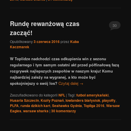
Rundę rewanżową czas
30
zacząć!
Opublikowany
3 czerwca 2016
przez
Kuba
Kaczmarek
W Toplidze nadchodzi czas odkupienia win z sezonu
regularnego i tym samym ostatni akt przed półfinałową fazą
rozgrywek najlepszych zespołów w naszym kraju! Komu
najbardziej zależy na wygranej, a kto może być
spokojniejszy o swój los?
Czytaj dalej
→
Zaszufladkowano do kategorii
NFL
|
Tagi:
futbol amerykański
,
Husaria Szczecin
,
Kozły Poznań
,
lowlanders białystok
,
playoffy
,
PLFA
,
runda dzikich kart
,
Seahawks Gydnia
,
Topliga 2016
,
Warsaw
Eagles
,
warsaw sharks
|
30
komentarzy