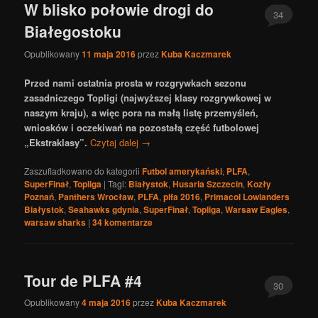
W blisko połowie drogi do
34
Białegostoku
Opublikowany
11 maja 2016
przez
Kuba Kaczmarek
Przed nami ostatnia prosta w rozgrywkach sezonu
zasadniczego Topligi (najwyższej klasy rozgrywkowej w
naszym kraju), a więc pora na małą listę przemyśleń,
wniosków i oczekiwań na pozostałą część futbolowej
„Ekstraklasy”.
Czytaj dalej
→
Zaszufladkowano do kategorii
Futbol amerykański
,
PLFA
,
SuperFinał
,
Topliga
|
Tagi:
Białystok
,
Husaria Szczecin
,
Kozły
Poznań
,
Panthers Wrocław
,
PLFA
,
plfa 2016
,
Primacol Lowlanders
Białystok
,
Seahawks gdynia
,
SuperFinał
,
Topliga
,
Warsaw Eagles
,
warsaw sharks
|
34
komentarze
Tour de PLFA #4
30
Opublikowany
4 maja 2016
przez
Kuba Kaczmarek