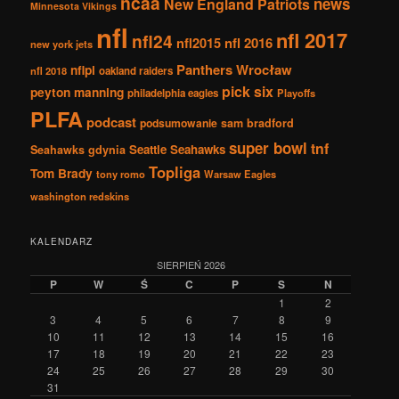
ncaa
news
New England Patriots
Minnesota Vikings
nfl
nfl 2017
nfl24
nfl2015
nfl 2016
new york jets
Panthers Wrocław
nflpl
nfl 2018
oakland raiders
pick six
peyton manning
philadelphia eagles
Playoffs
PLFA
podcast
podsumowanie
sam bradford
super bowl
tnf
Seattle Seahawks
Seahawks gdynia
Topliga
Tom Brady
tony romo
Warsaw Eagles
washington redskins
KALENDARZ
SIERPIEŃ 2026
P
W
Ś
C
P
S
N
1
2
3
4
5
6
7
8
9
10
11
12
13
14
15
16
17
18
19
20
21
22
23
24
25
26
27
28
29
30
31