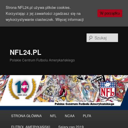
Strona NFL24.pl używa plików cookies.
Korzystając z jej zawartości zgadzasz się na
W porządku
wykorzystywanie ciasteczek.
Więcej informacji
Szuka
NFL24.PL
Polskie Centrum Futbolu Amerykańskiego
Menu
STRONA GŁÓWNA
NFL
NCAA
PLFA
Przeskocz
Przeskocz
główne
FUTBOL AMERYKAŃSKI
Salary cap 2019