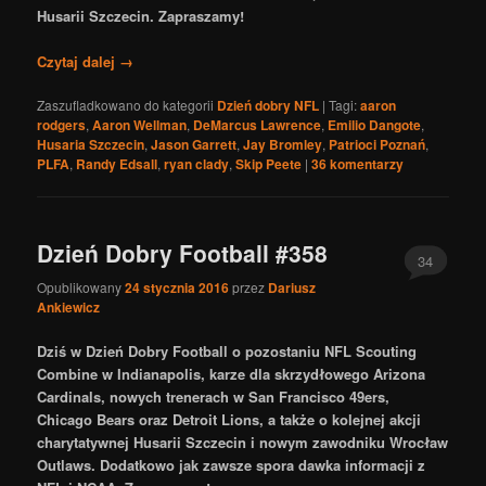
Husarii Szczecin. Zapraszamy!
Czytaj dalej
→
Zaszufladkowano do kategorii
Dzień dobry NFL
|
Tagi:
aaron
rodgers
,
Aaron Wellman
,
DeMarcus Lawrence
,
Emilio Dangote
,
Husaria Szczecin
,
Jason Garrett
,
Jay Bromley
,
Patrioci Poznań
,
PLFA
,
Randy Edsall
,
ryan clady
,
Skip Peete
|
36
komentarzy
Dzień Dobry Football #358
34
Opublikowany
24 stycznia 2016
przez
Dariusz
Ankiewicz
Dziś w Dzień Dobry Football o pozostaniu NFL Scouting
Combine w Indianapolis, karze dla skrzydłowego Arizona
Cardinals, nowych trenerach w San Francisco 49ers,
Chicago Bears oraz Detroit Lions, a także o kolejnej akcji
charytatywnej Husarii Szczecin i nowym zawodniku Wrocław
Outlaws. Dodatkowo jak zawsze spora dawka informacji z