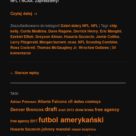
NFL i NCAA. Zapraszamy!
Czytaj dalej
→
Zaszufladkowano do kategorii
Dzień dobry NFL
,
NFL
|
Tagi:
chip
kelly
,
Curtis Modkins
,
Dave Ragone
,
Derrick Henry
,
Eric Mangini
,
Ezekiel Elliott
,
Greyson Alman
,
Husaria Szczecin
,
Jamie Collins
,
Larry Fitzgerald
,
Morgan burnett
,
ncaa
,
NFL Scouting Combine
,
Ross Cockrell
,
Thomas McGaughey Jr
,
Wrocław Outlaws
|
34
komentarze
Nawigacja
←
Starsze wpisy
po
wpisach
TAGI
Atlanta Falcons
cfl
dallas cowboys
Adrian Peterson
draft
Denver Broncos
free agency
drew brees
draft 2013
futbol amerykański
free agency 2017
johnny manziel
Husaria Szczecin
miami dolphins