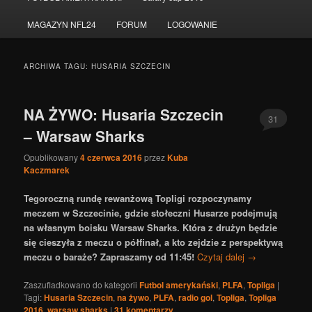
do
do
MAGAZYN NFL24
FORUM
LOGOWANIE
tekstu
widgetów
ARCHIWA TAGU:
HUSARIA SZCZECIN
NA ŻYWO: Husaria Szczecin
31
– Warsaw Sharks
Opublikowany
4 czerwca 2016
przez
Kuba
Kaczmarek
Tegoroczną rundę rewanżową Topligi rozpoczynamy
meczem w Szczecinie, gdzie stołeczni Husarze podejmują
na własnym boisku Warsaw Sharks. Która z drużyn będzie
się cieszyła z meczu o półfinał, a kto zejdzie z perspektywą
meczu o baraże? Zapraszamy od 11:45!
Czytaj dalej
→
Zaszufladkowano do kategorii
Futbol amerykański
,
PLFA
,
Topliga
|
Tagi:
Husaria Szczecin
,
na żywo
,
PLFA
,
radio gol
,
Topliga
,
Topliga
2016
,
warsaw sharks
|
31
komentarzy