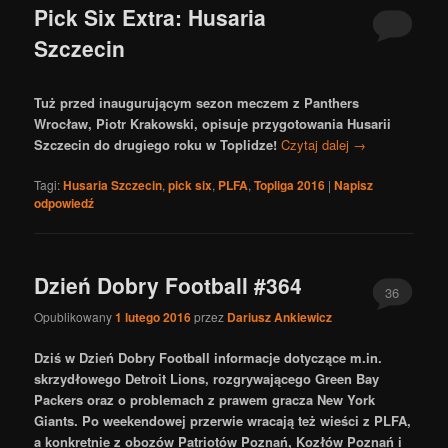
Pick Six Extra: Husaria
Szczecin
Tuż przed inaugurującym sezon meczem z Panthers
Wrocław, Piotr Krakowski, opisuje przygotowania Husarii
Szczecin do drugiego roku w Toplidze!
Czytaj dalej
→
Tagi:
Husaria Szczecin
,
pick six
,
PLFA
,
Topliga 2016
|
Napisz
odpowiedź
Dzień Dobry Football #364
36
Opublikowany
1 lutego 2016
przez
Dariusz Ankiewicz
Dziś w Dzień Dobry Football informacje dotyczące m.in.
skrzydłowego Detroit Lions, rozgrywającego Green Bay
Packers oraz o problemach z prawem gracza New York
Giants. Po weekendowej przerwie wracają też wieści z PLFA,
a konkretnie z obozów Patriotów Poznań, Kozłów Poznań i