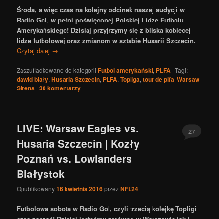
Środa, a więc czas na kolejny odcinek naszej audycji w
Radio Gol, w pełni poświęconej Polskiej Lidze Futbolu
Amerykańskiego! Dzisiaj przyjrzymy się z bliska kobiecej
lidze futbolowej oraz zmianom w sztabie Husarii Szczecin.
Czytaj dalej
→
Zaszufladkowano do kategorii
Futbol amerykański
,
PLFA
|
Tagi:
dawid biały
,
Husaria Szczecin
,
PLFA
,
Topliga
,
tour de plfa
,
Warsaw
Sirens
|
30
komentarzy
LIVE: Warsaw Eagles vs.
27
Husaria Szczecin | Kozły
Poznań vs. Lowlanders
Białystok
Opublikowany
16 kwietnia 2016
przez
NFL24
Futbolowa sobota w Radio Gol, czyli trzecią kolejkę Topligi
czas zacząć! Dzisiaj jesteśmy zarówno w Warszawie jak i