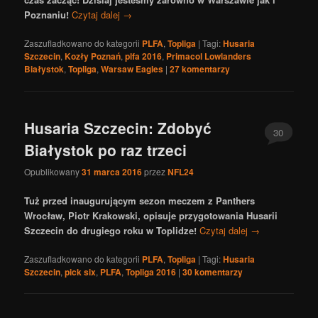
Poznaniu!
Czytaj dalej
→
Zaszufladkowano do kategorii
PLFA
,
Topliga
|
Tagi:
Husaria
Szczecin
,
Kozły Poznań
,
plfa 2016
,
Primacol Lowlanders
Białystok
,
Topliga
,
Warsaw Eagles
|
27
komentarzy
Husaria Szczecin: Zdobyć
30
Białystok po raz trzeci
Opublikowany
31 marca 2016
przez
NFL24
Tuż przed inaugurującym sezon meczem z Panthers
Wrocław, Piotr Krakowski, opisuje przygotowania Husarii
Szczecin do drugiego roku w Toplidze!
Czytaj dalej
→
Zaszufladkowano do kategorii
PLFA
,
Topliga
|
Tagi:
Husaria
Szczecin
,
pick six
,
PLFA
,
Topliga 2016
|
30
komentarzy