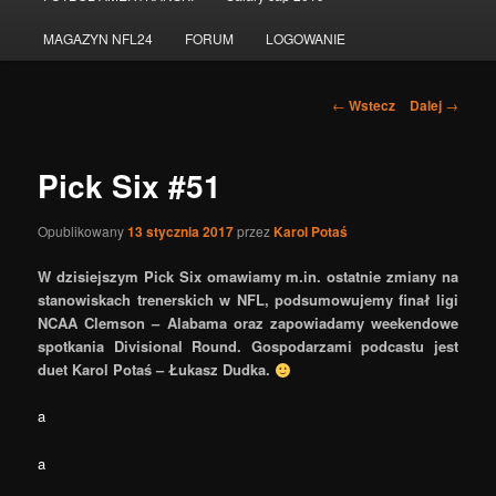
do
MAGAZYN NFL24
FORUM
LOGOWANIE
tekstu
Nawigacja
←
Wstecz
Dalej
→
po
wpisach
Pick Six #51
Opublikowany
13 stycznia 2017
przez
Karol Potaś
W dzisiejszym Pick Six omawiamy m.in. ostatnie zmiany na
stanowiskach trenerskich w NFL, podsumowujemy finał ligi
NCAA Clemson – Alabama oraz zapowiadamy weekendowe
spotkania Divisional Round. Gospodarzami podcastu jest
duet Karol Potaś – Łukasz Dudka.
a
a