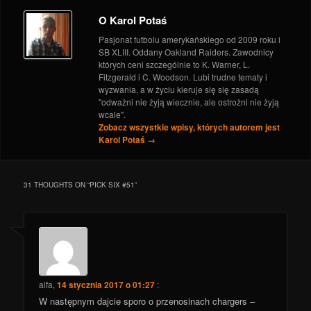
O Karol Potaś
Pasjonat futbolu amerykańskiego od 2009 roku i
SB XLIII. Oddany Oakland Raiders. Zawodnicy
których ceni szczególnie to K. Warner, L.
Fitzgerald i C. Woodson. Lubi trudne tematy i
wyzwania, a w życiu kieruje się się zasadą
"odważni nie żyją wiecznie, ale ostrożni nie żyją
wcale".
Zobacz wszystkie wpisy, których autorem jest
Karol Potaś
→
31 THOUGHTS ON “
PICK SIX #51
”
alfa
,
14 stycznia 2017 o 01:27
:
W następnym dajcie sporo o przenosinach chargers –