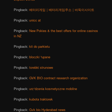
Pingback:
배터리게임｜배터리게임주소｜바둑이사이트
Pingback:
unicc at
Pingback:
New Pokies & the best offers for online casinos
in NZ
Pingback:
kit do parkietu
Pingback:
bloczki ³upane
Pingback:
torebki strunowe
Pingback:
GVK BIO contract research organization
Pingback:
urz¹dzenia kosmetyczne mobilne
Pingback:
kubota traktorek
Pingback:
Gvk bio Hyderabad news