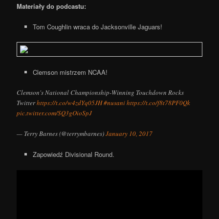
Materiały do podcastu:
Tom Coughlin wraca do Jacksonville Jaguars!
Clemson mistrzem NCAA!
Clemson's National Championship-Winning Touchdown Rocks
Twitter
https://t.co/w4zdYq05JH
#nusani
https://t.co/f8t78PF0Qk
pic.twitter.com/SQ3gOioSpJ
— Terry Barnes (@terrymbarnes)
January 10, 2017
Zapowiedź Divisional Round.