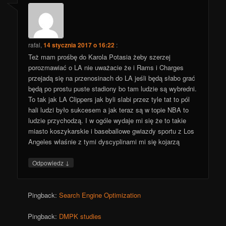
rafal
,
14 stycznia 2017 o 16:22
:
Też mam prośbę do Karola Potasia żeby szerzej
porozmawiać o LA nie uważacie że i Rams i Charges
przejadą się na przenosinach do LA jeśli będą słabo grać
będą po prostu puste stadiony bo tam ludzie są wybredni.
To tak jak LA Clippers jak byli slabi przez tyle tat to pól
hali ludzi było sukcesem a jak teraz są w topie NBA to
ludzie przychodzą. I w ogóle wydaje mi się że to takie
miasto koszykarskie i baseballowe gwiazdy sportu z Los
Angeles właśnie z tymi dyscyplinami mi się kojarzą
↓
Odpowiedz
Pingback:
Search Engine Optimization
Pingback:
DMPK studies