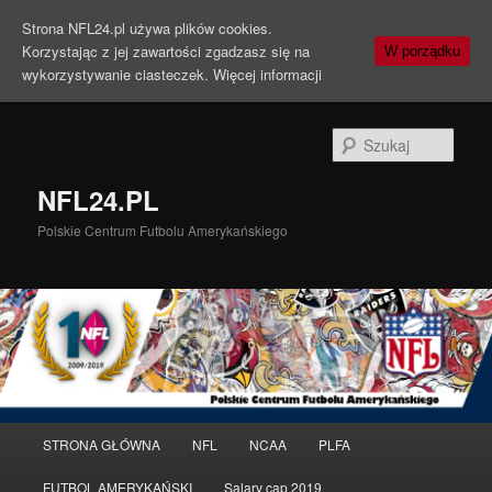
Strona NFL24.pl używa plików cookies.
Korzystając z jej zawartości zgadzasz się na
W porządku
wykorzystywanie ciasteczek.
Więcej informacji
Szuka
NFL24.PL
Polskie Centrum Futbolu Amerykańskiego
Menu
STRONA GŁÓWNA
NFL
NCAA
PLFA
Przeskocz
główne
FUTBOL AMERYKAŃSKI
Salary cap 2019