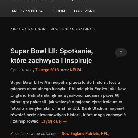
do
do
MAGAZYN NFL24
FORUM
LOGOWANIE
tekstu
widgetów
ARCHIWA KATEGORII:
NEW ENGLAND PATRIOTS
Super Bowl LII: Spotkanie,
7
które zachwyca i inspiruje
Opublikowany
7 lutego 2018
przez
NFL24
Super Bowl LII w Minneapolis przeszło do historii, lecz z
mianem absolutnego klasyku. Philadelphia Eagles jak i New
England Patriots stanęli na wysokości zadania i przez 60
minut gry pokazali, jak walczyć o najcenniejsze trofeum w
futbolu amerykańskim. Finał na U.S. Bank Stadium napisał
również serię niesamowitych historii, które mogą zachwycić
i zainspirować.
Czytaj dalej
→
Zaszufladkowano do kategorii
New England Patriots
,
NFL
,