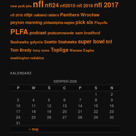
nfl
nfl 2017
nfl24
nfl2015
nfl 2016
new york jets
Panthers Wrocław
nflpl
nfl 2018
oakland raiders
pick six
peyton manning
philadelphia eagles
Playoffs
PLFA
podcast
podsumowanie
sam bradford
super bowl
tnf
Seattle Seahawks
Seahawks gdynia
Topliga
Tom Brady
tony romo
Warsaw Eagles
washington redskins
KALENDARZ
SIERPIEŃ 2026
P
W
Ś
C
P
S
N
1
2
3
4
5
6
7
8
9
10
11
12
13
14
15
16
17
18
19
20
21
22
23
24
25
26
27
28
29
30
31
« maj