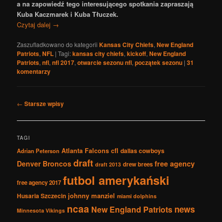
a na zapowiedź tego interesującego spotkania zapraszają
Kuba Kaczmarek i Kuba Tłuczek.
Czytaj dalej
→
Zaszufladkowano do kategorii
Kansas City Chiefs
,
New England
Patriots
,
NFL
|
Tagi:
kansas city chiefs
,
kickoff
,
New England
Patriots
,
nfl
,
nfl 2017
,
otwarcie sezonu nfl
,
początek sezonu
|
31
komentarzy
Nawigacja
←
Starsze wpisy
po
wpisach
TAGI
Atlanta Falcons
cfl
dallas cowboys
Adrian Peterson
draft
Denver Broncos
free agency
drew brees
draft 2013
futbol amerykański
free agency 2017
johnny manziel
Husaria Szczecin
miami dolphins
ncaa
news
New England Patriots
Minnesota Vikings