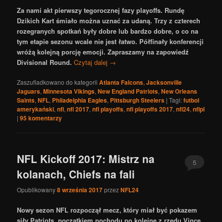
Za nami akt pierwszy tegorocznej fazy playoffs. Rundę
Dzikich Kart śmiało można uznać za udaną. Trzy z czterech
rozegranych spotkań były dobre lub bardzo dobre, o co na
tym etapie sezonu wcale nie jest łatwo. Półfinały konferencji
wróżą kolejną porcję emocji. Zapraszamy na zapowiedź
Divisional Round.
Czytaj dalej
→
Zaszufladkowano do kategorii
Atlanta Falcons
,
Jacksonville
Jaguars
,
Minnesota Vikings
,
New England Patriots
,
New Orleans
Saints
,
NFL
,
Philadelphia Eagles
,
Pittsburgh Steelers
|
Tagi:
futbol
amerykański
,
nfl
,
nfl 2017
,
nfl playoffs
,
nfl playoffs 2017
,
nfl24
,
nflpl
|
95
komentarzy
NFL Kickoff 2017: Mistrz na
5
kolanach, Chiefs na fali
Opublikowany
8 września 2017
przez
NFL24
Nowy sezon NFL rozpoczął mecz, który miał być pokazem
siły Patriots, początkiem pochodu po kolejne z rzędu Vince