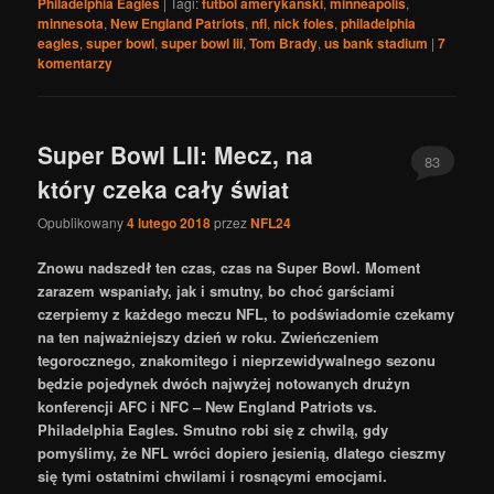
Philadelphia Eagles
|
Tagi:
futbol amerykański
,
minneapolis
,
minnesota
,
New England Patriots
,
nfl
,
nick foles
,
philadelphia
eagles
,
super bowl
,
super bowl lii
,
Tom Brady
,
us bank stadium
|
7
komentarzy
Super Bowl LII: Mecz, na
83
który czeka cały świat
Opublikowany
4 lutego 2018
przez
NFL24
Znowu nadszedł ten czas, czas na Super Bowl. Moment
zarazem wspaniały, jak i smutny, bo choć garściami
czerpiemy z każdego meczu NFL, to podświadomie czekamy
na ten najważniejszy dzień w roku. Zwieńczeniem
tegorocznego, znakomitego i nieprzewidywalnego sezonu
będzie pojedynek dwóch najwyżej notowanych drużyn
konferencji AFC i NFC – New England Patriots vs.
Philadelphia Eagles. Smutno robi się z chwilą, gdy
pomyślimy, że NFL wróci dopiero jesienią, dlatego cieszmy
się tymi ostatnimi chwilami i rosnącymi emocjami.