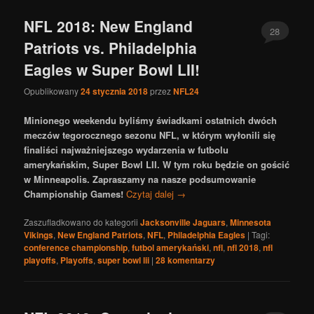
NFL 2018: New England
28
Patriots vs. Philadelphia
Eagles w Super Bowl LII!
Opublikowany
24 stycznia 2018
przez
NFL24
Minionego weekendu byliśmy świadkami ostatnich dwóch
meczów tegorocznego sezonu NFL, w którym wyłonili się
finaliści najważniejszego wydarzenia w futbolu
amerykańskim, Super Bowl LII. W tym roku będzie on gościć
w Minneapolis. Zapraszamy na nasze podsumowanie
Championship Games!
Czytaj dalej
→
Zaszufladkowano do kategorii
Jacksonville Jaguars
,
Minnesota
Vikings
,
New England Patriots
,
NFL
,
Philadelphia Eagles
|
Tagi:
conference championship
,
futbol amerykański
,
nfl
,
nfl 2018
,
nfl
playoffs
,
Playoffs
,
super bowl lii
|
28
komentarzy