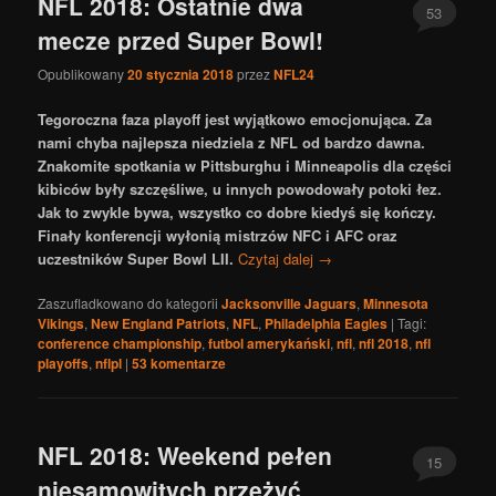
NFL 2018: Ostatnie dwa
53
mecze przed Super Bowl!
Opublikowany
20 stycznia 2018
przez
NFL24
Tegoroczna faza playoff jest wyjątkowo emocjonująca. Za
nami chyba najlepsza niedziela z NFL od bardzo dawna.
Znakomite spotkania w Pittsburghu i Minneapolis dla części
kibiców były szczęśliwe, u innych powodowały potoki łez.
Jak to zwykle bywa, wszystko co dobre kiedyś się kończy.
Finały konferencji wyłonią mistrzów NFC i AFC oraz
uczestników Super Bowl LII.
Czytaj dalej
→
Zaszufladkowano do kategorii
Jacksonville Jaguars
,
Minnesota
Vikings
,
New England Patriots
,
NFL
,
Philadelphia Eagles
|
Tagi:
conference championship
,
futbol amerykański
,
nfl
,
nfl 2018
,
nfl
playoffs
,
nflpl
|
53
komentarze
NFL 2018: Weekend pełen
15
niesamowitych przeżyć