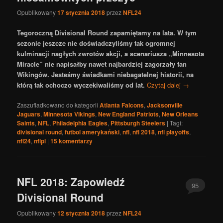
Opublikowany
17 stycznia 2018
przez
NFL24
Tegoroczną Divisional Round zapamiętamy na lata. W tym
sezonie jeszcze nie doświadczyliśmy tak ogromnej
kulminacji nagłych zwrotów akcji, a scenariusza „Minnesota
Miracle” nie napisałby nawet najbardziej zagorzały fan
Wikingów. Jesteśmy świadkami niebagatelnej historii, na
którą tak ochoczo wyczekiwaliśmy od lat.
Czytaj dalej
→
Zaszufladkowano do kategorii
Atlanta Falcons
,
Jacksonville
Jaguars
,
Minnesota Vikings
,
New England Patriots
,
New Orleans
Saints
,
NFL
,
Philadelphia Eagles
,
Pittsburgh Steelers
|
Tagi:
divisional round
,
futbol amerykański
,
nfl
,
nfl 2018
,
nfl playoffs
,
nfl24
,
nflpl
|
15
komentarzy
NFL 2018: Zapowiedź
95
Divisional Round
Opublikowany
12 stycznia 2018
przez
NFL24