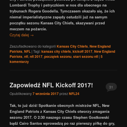
Lombardi Trophy i pstryczkiem w nos dla obecnego na
trybunach Rogera Goodella. Tymczasem okazało się, że ich
niemal imperialistyczne zapędy ostudzili już na samym
początku sezonu Kansas City Chiefs, skazywani przed
meczem na pożarcie.
Czytaj dalej
→
Zaszufladkowano do kategorii
Kansas City Chiefs
,
New England
Patriots
,
NFL
|
Tagi:
kansas city chiefs
,
kickoff 2017
,
New England
Patriots
,
nfl
,
nfl 2017
,
początek sezonu
,
start sezonu nfl
|
5
komentarzy
Zapowiedź NFL Kickoff 2017!
31
Opublikowany
7 września 2017
przez
NFL24
Tak, to już dziś! Spotkanie obecnych mistrzów NFL, New
England Patriots z Kansas City Chiefs otworzy zmagania
sezonu 2017. O 2:30 naszego czasu Stephen Gostkowski
bądź Cairo Santos wprowadzą po raz pierwszy piłkę do gry,