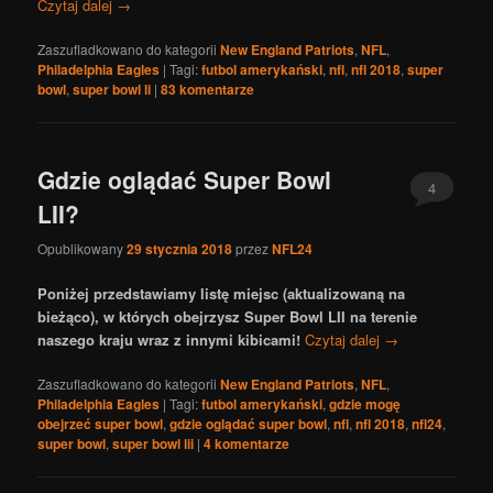
Czytaj dalej
→
Zaszufladkowano do kategorii
New England Patriots
,
NFL
,
Philadelphia Eagles
|
Tagi:
futbol amerykański
,
nfl
,
nfl 2018
,
super
bowl
,
super bowl li
|
83
komentarze
Gdzie oglądać Super Bowl
4
LII?
Opublikowany
29 stycznia 2018
przez
NFL24
Poniżej przedstawiamy listę miejsc (aktualizowaną na
bieżąco), w których obejrzysz Super Bowl LII na terenie
naszego kraju wraz z innymi kibicami!
Czytaj dalej
→
Zaszufladkowano do kategorii
New England Patriots
,
NFL
,
Philadelphia Eagles
|
Tagi:
futbol amerykański
,
gdzie mogę
obejrzeć super bowl
,
gdzie oglądać super bowl
,
nfl
,
nfl 2018
,
nfl24
,
super bowl
,
super bowl lii
|
4
komentarze