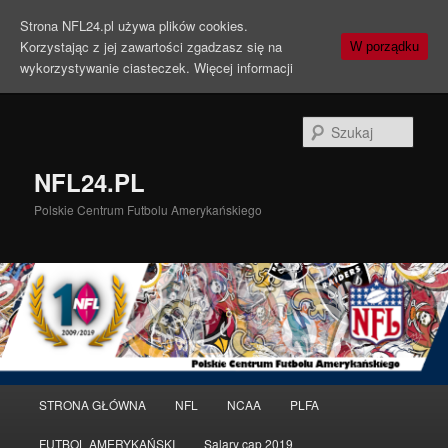
Strona NFL24.pl używa plików cookies.
Korzystając z jej zawartości zgadzasz się na
W porządku
wykorzystywanie ciasteczek.
Więcej informacji
Szuka
NFL24.PL
Polskie Centrum Futbolu Amerykańskiego
Menu
STRONA GŁÓWNA
NFL
NCAA
PLFA
Przeskocz
Przeskocz
główne
FUTBOL AMERYKAŃSKI
Salary cap 2019