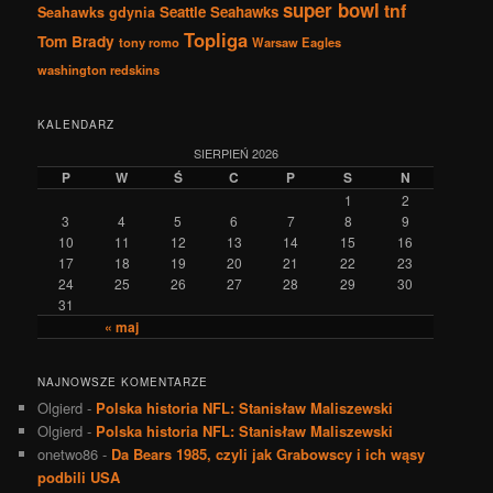
super bowl
tnf
Seattle Seahawks
Seahawks gdynia
Topliga
Tom Brady
tony romo
Warsaw Eagles
washington redskins
KALENDARZ
SIERPIEŃ 2026
P
W
Ś
C
P
S
N
1
2
3
4
5
6
7
8
9
10
11
12
13
14
15
16
17
18
19
20
21
22
23
24
25
26
27
28
29
30
31
« maj
NAJNOWSZE KOMENTARZE
Olgierd
-
Polska historia NFL: Stanisław Maliszewski
Olgierd
-
Polska historia NFL: Stanisław Maliszewski
onetwo86
-
Da Bears 1985, czyli jak Grabowscy i ich wąsy
podbili USA