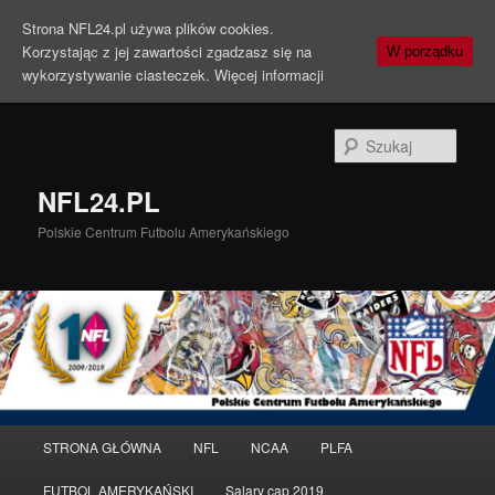
Strona NFL24.pl używa plików cookies.
Korzystając z jej zawartości zgadzasz się na
W porządku
wykorzystywanie ciasteczek.
Więcej informacji
Szuka
NFL24.PL
Polskie Centrum Futbolu Amerykańskiego
Menu
STRONA GŁÓWNA
NFL
NCAA
PLFA
Przeskocz
Przeskocz
główne
FUTBOL AMERYKAŃSKI
Salary cap 2019