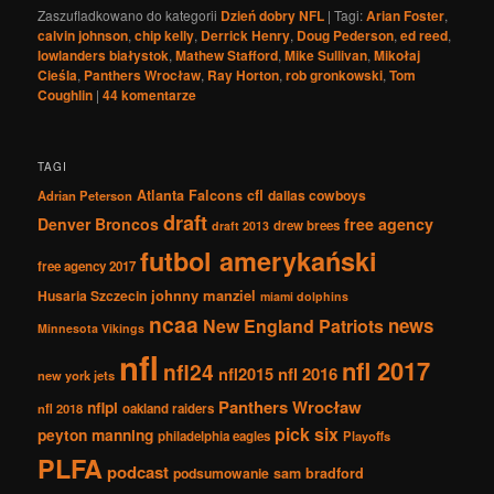
Zaszufladkowano do kategorii
Dzień dobry NFL
|
Tagi:
Arian Foster
,
calvin johnson
,
chip kelly
,
Derrick Henry
,
Doug Pederson
,
ed reed
,
lowlanders białystok
,
Mathew Stafford
,
Mike Sullivan
,
Mikołaj
Cieśla
,
Panthers Wrocław
,
Ray Horton
,
rob gronkowski
,
Tom
Coughlin
|
44
komentarze
TAGI
Atlanta Falcons
cfl
dallas cowboys
Adrian Peterson
draft
Denver Broncos
free agency
drew brees
draft 2013
futbol amerykański
free agency 2017
johnny manziel
Husaria Szczecin
miami dolphins
ncaa
news
New England Patriots
Minnesota Vikings
nfl
nfl 2017
nfl24
nfl2015
nfl 2016
new york jets
Panthers Wrocław
nflpl
nfl 2018
oakland raiders
pick six
peyton manning
philadelphia eagles
Playoffs
PLFA
podcast
podsumowanie
sam bradford