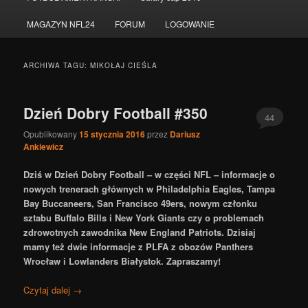
do
do
MAGAZYN NFL24
FORUM
LOGOWANIE
tekstu
widgetów
ARCHIWA TAGU:
MIKOŁAJ CIEŚLA
Dzień Dobry Football #350
44
Opublikowany
15 stycznia 2016
przez
Dariusz
Ankiewicz
Dziś w Dzień Dobry Football – w części NFL – informacje o
nowych trenerach głównych w Philadelphia Eagles, Tampa
Bay Buccaneers, San Francisco 49ers, nowym członku
sztabu Buffalo Bills i New York Giants czy o problemach
zdrowotnych zawodnika New England Patriots. Dzisiaj
mamy
też
dwie informacje z PLFA z obozów Panthers
Wrocław i Lowlanders Białystok. Zapraszamy!
Czytaj dalej
→