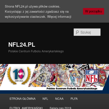
Strona NFL24.pl używa plików cookies.
Korzystając z jej zawartości zgadzasz się na
W porządku
wykorzystywanie ciasteczek.
Więcej informacji
Szuka
NFL24.PL
Polskie Centrum Futbolu Amerykańskiego
Menu
STRONA GŁÓWNA
NFL
NCAA
PLFA
Przeskocz
Przeskocz
główne
FUTBOL AMERYKAŃSKI
Salary cap 2019