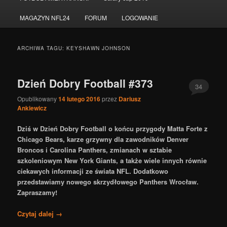
do
do
MAGAZYN NFL24
FORUM
LOGOWANIE
tekstu
widgetów
ARCHIWA TAGU:
KEYSHAWN JOHNSON
Dzień Dobry Football #373
34
Opublikowany
14 lutego 2016
przez
Dariusz
Ankiewicz
Dziś w Dzień Dobry Football o końcu przygody Matta Forte z
Chicago Bears, karze grzywny dla zawodników Denver
Broncos i Carolina Panthers, zmianach w sztabie
szkoleniowym New York Giants, a także wiele innych równie
ciekawych informacji ze świata NFL. Dodatkowo
przedstawiamy nowego skrzydłowego Panthers Wrocław.
Zapraszamy!
Czytaj dalej
→