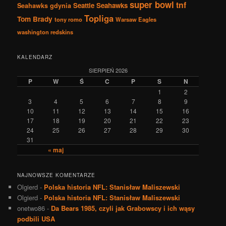
super bowl
tnf
Seattle Seahawks
Seahawks gdynia
Topliga
Tom Brady
tony romo
Warsaw Eagles
washington redskins
KALENDARZ
SIERPIEŃ 2026
P
W
Ś
C
P
S
N
1
2
3
4
5
6
7
8
9
10
11
12
13
14
15
16
17
18
19
20
21
22
23
24
25
26
27
28
29
30
31
« maj
NAJNOWSZE KOMENTARZE
Olgierd
-
Polska historia NFL: Stanisław Maliszewski
Olgierd
-
Polska historia NFL: Stanisław Maliszewski
onetwo86
-
Da Bears 1985, czyli jak Grabowscy i ich wąsy
podbili USA