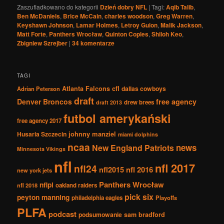
Zaszufladkowano do kategorii
Dzień dobry NFL
|
Tagi:
Aqib Talib
,
Ben McDaniels
,
Brice McCain
,
charles woodson
,
Greg Warren
,
Keyshawn Johnson
,
Lamar Holmes
,
Letroy Guion
,
Malik Jackson
,
Matt Forte
,
Panthers Wrocław
,
Quinton Coples
,
Shiloh Keo
,
Zbigniew Szrejber
|
34
komentarze
TAGI
Atlanta Falcons
cfl
dallas cowboys
Adrian Peterson
draft
Denver Broncos
free agency
drew brees
draft 2013
futbol amerykański
free agency 2017
johnny manziel
Husaria Szczecin
miami dolphins
ncaa
news
New England Patriots
Minnesota Vikings
nfl
nfl 2017
nfl24
nfl2015
nfl 2016
new york jets
Panthers Wrocław
nflpl
nfl 2018
oakland raiders
pick six
peyton manning
philadelphia eagles
Playoffs
PLFA
podcast
podsumowanie
sam bradford