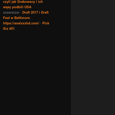
czyli jak Grabowscy i ich
wąsy podbili USA
oceansizer
-
Draft 2017 i Draft
Fest w Baltimore
https://analxxxhd.com/
-
Pick
Six #51