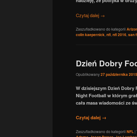
nadzieję, że polityka w druż
Czytaj dalej
→
Zaszufladkowano do kategorii
Arizo
colin kaepernick
,
nfl
,
nfl 2016
,
san 
Dzień Dobry Foo
Opublikowany
27 października 201
W dzisiejszym Dzień Dobry 
Night Football w którym gra
cała masa wiadomości ze św
Czytaj dalej
→
Zaszufladkowano do kategorii
NFL
|
Adams
,
Jason Peters
,
Joe Lombar