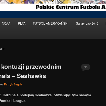
NCAA
PLFA
FUTBOL AMERYKAŃSKI
Salary cap 2019
ALS
 kontuzji przewodnim
33
als – Seahawks
zez
Patryk Segda
ie! Cardinals podejmą Seahawks, otwierając tym samym
Football League.