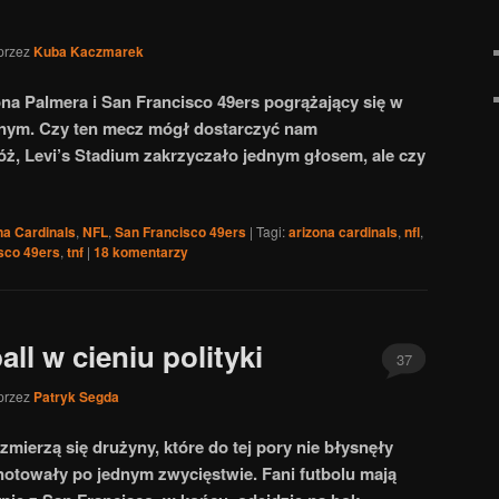
przez
Kuba Kaczmarek
na Palmera i San Francisco 49ers pogrążający się w
lnym. Czy ten mecz mógł dostarczyć nam
ż, Levi’s Stadium zakrzyczało jednym głosem, ale czy
na Cardinals
,
NFL
,
San Francisco 49ers
|
Tagi:
arizona cardinals
,
nfl
,
sco 49ers
,
tnf
|
18
komentarzy
ll w cieniu polityki
37
przez
Patryk Segda
 zmierzą się drużyny, które do tej pory nie błysnęły
notowały po jednym zwycięstwie. Fani futbolu mają