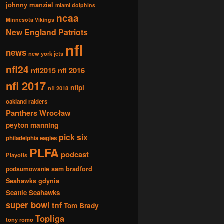
johnny manziel
miami dolphins
ncaa
Minnesota Vikings
New England Patriots
nfl
news
new york jets
nfl24
nfl2015
nfl 2016
nfl 2017
nflpl
nfl 2018
oakland raiders
Panthers Wrocław
peyton manning
pick six
philadelphia eagles
PLFA
podcast
Playoffs
podsumowanie
sam bradford
Seahawks gdynia
Seattle Seahawks
super bowl
tnf
Tom Brady
Topliga
tony romo