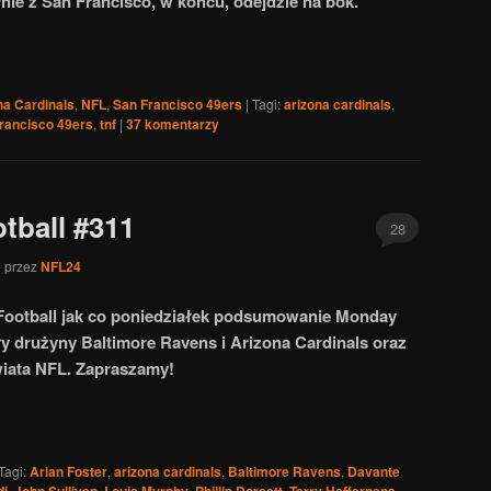
ynie z San Francisco, w końcu, odejdzie na bok.
na Cardinals
,
NFL
,
San Francisco 49ers
|
Tagi:
arizona cardinals
,
francisco 49ers
,
tnf
|
37
komentarzy
tball #311
28
5
przez
NFL24
Football jak co poniedziałek podsumowanie Monday
ły drużyny Baltimore Ravens i Arizona Cardinals oraz
iata NFL. Zapraszamy!
Tagi:
Arian Foster
,
arizona cardinals
,
Baltimore Ravens
,
Davante
di
,
John Sullivan
,
Louis Murphy
,
Phillip Dorsett
,
Terry Heffernana
,