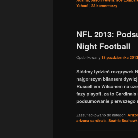
Yahoo!
|
28
komentarzy
NFL 2013: Pods
Night Football
Opublikowany
18 października 201
Siódmy tydzień rozgrywek N
najgorszym bilansem dywizj
Russell’em Wilsonem na czel
fazy playoff, za to Cardinal
podsumowanie pierwszego 
Zaszufladkowano do kategorii
Arizo
arizona cardinals
,
Seattle Seahawk