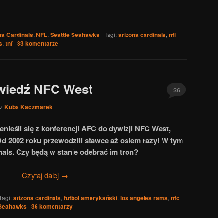
na Cardinals
,
NFL
,
Seattle Seahawks
|
Tagi:
arizona cardinals
,
nfl
s
,
tnf
|
33
komentarze
wiedź NFC West
36
ez
Kuba Kaczmarek
nieśli się z konferencji AFC do dywizji NFC West,
Od 2002 roku przewodzili stawce aż osiem razy! W tym
nals. Czy będą w stanie odebrać im tron?
Czytaj dalej
→
Tagi:
arizona cardinals
,
futbol amerykański
,
los angeles rams
,
nfc
 Seahawks
|
36
komentarzy