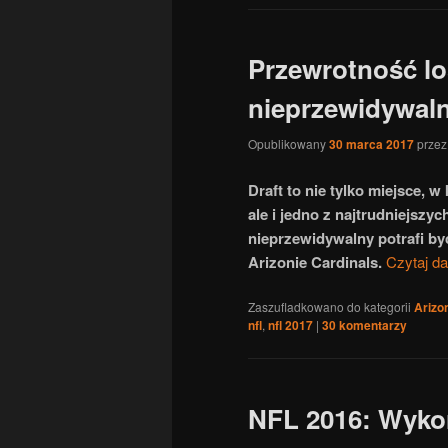
Przewrotność los
nieprzewidywaln
Opublikowany
30 marca 2017
prze
Draft to nie tylko miejsce,
ale i jedno z najtrudniejszy
nieprzewidywalny potrafi by
Arizonie Cardinals.
Czytaj da
Zaszufladkowano do kategorii
Arizo
nfl
,
nfl 2017
|
30
komentarzy
NFL 2016: Wyko