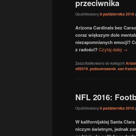
przeciwnika
Opublikowany
8 października 2016
Arizona Cardinals bez Carso
coraz większym dole menta
niezapomnianych emocji? Có
z radości?
Czytaj dalej
→
Zaszufladkowano do kategorii
Arizo
nfl2016
,
podsumowanie
,
san franci
NFL 2016: Footba
Opublikowany
6 października 2016
W kalifornijskiej Santa Clara
niczym świetnym, jednak za