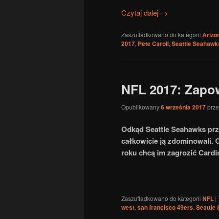
Czytaj dalej
→
Zaszufladkowano do kategorii
Arizo
2017
,
Pete Caroll
,
Seattle Seahawk
NFL 2017: Zapo
Opublikowany
6 września 2017
prz
Odkąd Seattle Seahawks prze
całkowicie ją zdominowali. 
roku chcą im zagrozić Cardi
Zaszufladkowano do kategorii
NFL
|
west
,
san francisco 49ers
,
Seattle