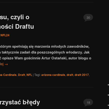
u, czyli o
30
ości Draftu
z
NFL24
 w którym spełniają się marzenia młodych zawodników,
ch taktycznie zadań dla poszczególnych włodarzy. Jak
ć opisze Wam gościnnie Artur Ostański, autor blogu o
lej
→
na Cardinals
,
Draft
,
NFL
|
Tagi:
arizona cardinals
,
draft
,
draft 2017
,
rzystać błędy
18