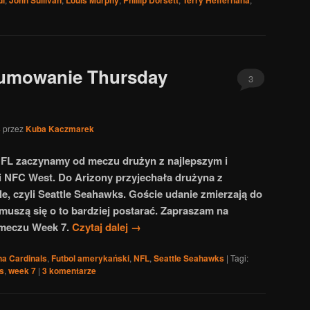
umowanie Thursday
3
3
przez
Kuba Kaczmarek
FL zaczynamy od meczu drużyn z najlepszym i
i NFC West. Do Arizony przyjechała drużyna z
e, czyli Seattle Seahawks. Goście udanie zmierzają do
s muszą się o to bardziej postarać. Zapraszam na
meczu Week 7.
Czytaj dalej
→
na Cardinals
,
Futbol amerykański
,
NFL
,
Seattle Seahawks
|
Tagi:
s
,
week 7
|
3
komentarze