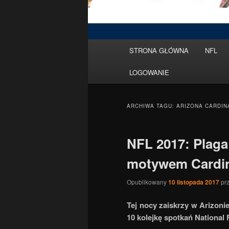
Menu
STRONA GŁÓWNA
NFL
Przeskocz
Przeskocz
główne
LOGOWANIE
do
do
tekstu
widgetów
ARCHIWA TAGU:
ARIZONA CARDIN
NFL 2017: Plaga
motywem Cardin
Opublikowany
10 listopada 2017
pr
Tej nocy zaiskrzy w Arizon
10 kolejkę spotkań National 