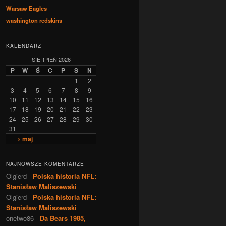
Warsaw Eagles
washington redskins
KALENDARZ
SIERPIEŃ 2026
P
W
Ś
C
P
S
N
1
2
3
4
5
6
7
8
9
10
11
12
13
14
15
16
17
18
19
20
21
22
23
24
25
26
27
28
29
30
31
« maj
NAJNOWSZE KOMENTARZE
Olgierd
-
Polska historia NFL:
Stanisław Maliszewski
Olgierd
-
Polska historia NFL:
Stanisław Maliszewski
onetwo86
-
Da Bears 1985,