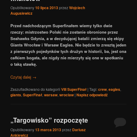
Opublikowany
10 lipca 2013
przez
Wojciech
Augusiewicz
Przed nadchodzącym Superfinałem wiemy tylko dwie
rzeczy: mistrzostwo Polski nie zostanie obronione przez
Seahawks Gdynia, a w decydującej batalii zmierzą się ekipy
Giants Wrocław i Warsaw Eagles. Nie będzie to zresztą jeden
z pierwszych pojedynków tych drużyn w historii, ba, jest ona
całkiem bogata, ale nigdy nie mierzyły się one w spotkaniu
o taką stawkę.
Czytaj dalej
→
Zaszufladkowano do kategorii
VIII SuperFinał
|
Tagi:
crew
,
eagles
,
giants
,
SuperFinał
,
warsaw
,
wroclaw
|
Napisz odpowiedź
„Targowisko” rozpoczęte
Opublikowany
13 marca 2013
przez
Dariusz
Ankiewicz