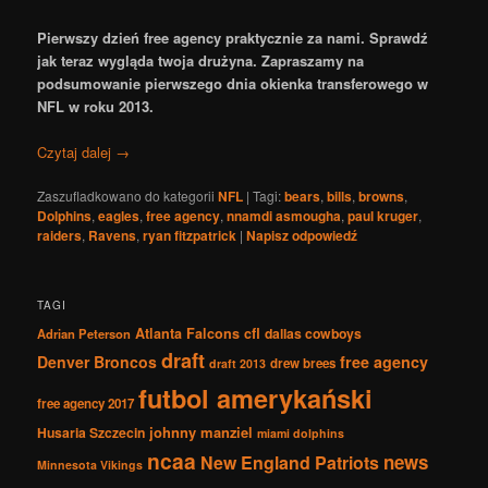
Pierwszy dzień free agency praktycznie za nami. Sprawdź
jak teraz wygląda twoja drużyna. Zapraszamy na
podsumowanie pierwszego dnia okienka transferowego w
NFL w roku 2013.
Czytaj dalej
→
Zaszufladkowano do kategorii
NFL
|
Tagi:
bears
,
bills
,
browns
,
Dolphins
,
eagles
,
free agency
,
nnamdi asmougha
,
paul kruger
,
raiders
,
Ravens
,
ryan fitzpatrick
|
Napisz odpowiedź
TAGI
Atlanta Falcons
cfl
dallas cowboys
Adrian Peterson
draft
Denver Broncos
free agency
drew brees
draft 2013
futbol amerykański
free agency 2017
johnny manziel
Husaria Szczecin
miami dolphins
ncaa
news
New England Patriots
Minnesota Vikings