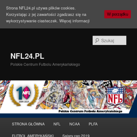
Strona NFL24.pl używa plików cookies.
Korzystając z jej zawartości zgadzasz się na
W porządku
wykorzystywanie ciasteczek.
Więcej informacji
Szuka
NFL24.PL
Polskie Centrum Futbolu Amerykańskiego
Menu
STRONA GŁÓWNA
NFL
NCAA
PLFA
Przeskocz
Przeskocz
główne
FUTBOL AMERYKAŃSKI
Salary cap 2019