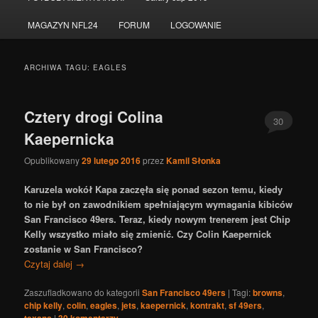
do
do
MAGAZYN NFL24
FORUM
LOGOWANIE
tekstu
widgetów
ARCHIWA TAGU:
EAGLES
Cztery drogi Colina
30
Kaepernicka
Opublikowany
29 lutego 2016
przez
Kamil Słonka
Karuzela wokół Kapa zaczęła się ponad sezon temu, kiedy
to nie był on zawodnikiem spełniającym wymagania kibiców
San Francisco 49ers. Teraz, kiedy nowym trenerem jest Chip
Kelly wszystko miało się zmienić. Czy Colin Kaepernick
zostanie w San Francisco?
Czytaj dalej
→
Zaszufladkowano do kategorii
San Francisco 49ers
|
Tagi:
browns
,
chip kelly
,
colin
,
eagles
,
jets
,
kaepernick
,
kontrakt
,
sf 49ers
,
|