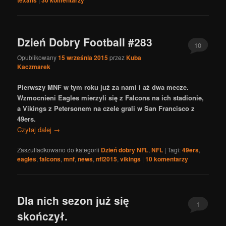
texans
30
komentarzy
Dzień Dobry Football #283
10
Opublikowany
15 września 2015
przez
Kuba
Kaczmarek
Pierwszy MNF w tym roku już za nami i aż dwa mecze.
Wzmocnieni Eagles mierzyli się z Falcons na ich stadionie,
a Vikings z Petersonem na czele grali w San Francisco z
49ers.
Czytaj dalej
→
Zaszufladkowano do kategorii
Dzień dobry NFL
,
NFL
|
Tagi:
49ers
,
eagles
,
falcons
,
mnf
,
news
,
nfl2015
,
vikings
|
10
komentarzy
Dla nich sezon już się
1
skończył.