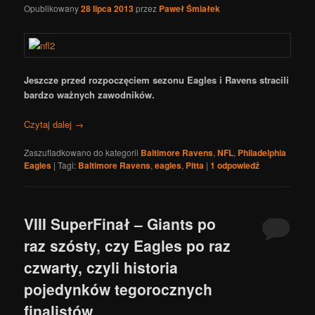
Opublikowany
28 lipca 2013
przez
Paweł Śmiałek
Jeszcze przed rozpoczęciem sezonu Eagles i Ravens stracili
bardzo ważnych zawodników.
Czytaj dalej
→
Zaszufladkowano do kategorii
Baltimore Ravens
,
NFL
,
Philadelphia
Eagles
|
Tagi:
Baltimore Ravens
,
eagles
,
Pitta
|
1
odpowiedź
VIII SuperFinał – Giants po
raz szósty, czy Eagles po raz
czwarty, czyli historia
pojedynków tegorocznych
finalistów