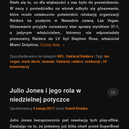
Stało się to, co dla większości z nas było do przewidzenia.
W nocy z poniedziałku na wtorek odbyło się głosowanie,
które miało ostatecznie potwierdzić relokację organizacji
Raiders na pustynie w Newadzie zwaną Las Vegas.
Głosowanie przyjęło rozważany stan sprawy wynikiem 31-1,
a jedynym właścicielem, któremu nie odpowiadały
przenosiny Raiders do LV był Stephen Ross, właściciel
Miami Dolphins.
Czytaj dalej
→
Zaszufladkowano do kategorii
NFL
,
Oakland Raiders
|
Tagi:
las
vegas
,
mark davis
,
newada
,
Oakland
,
raiders
,
relokacja
|
35
komentarzy
Julio Jones i jego rola w
28
niedzielnej potyczce
Opublikowany
4 lutego 2017
przez
Kamil Słonka
Julio Jones bezsprzecznie jest rewelacją tych play-offów.
Zważając na to, że jesteśmy już kilka chwil przed SuperBowl