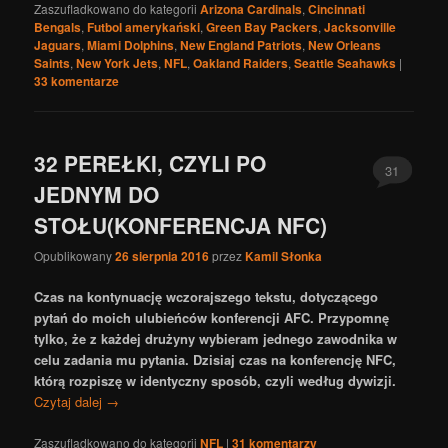
Zaszufladkowano do kategorii
Arizona Cardinals
,
Cincinnati
Bengals
,
Futbol amerykański
,
Green Bay Packers
,
Jacksonville
Jaguars
,
Miami Dolphins
,
New England Patriots
,
New Orleans
Saints
,
New York Jets
,
NFL
,
Oakland Raiders
,
Seattle Seahawks
|
33
komentarze
32 PEREŁKI, CZYLI PO
31
JEDNYM DO
STOŁU(KONFERENCJA NFC)
Opublikowany
26 sierpnia 2016
przez
Kamil Słonka
Czas na kontynuację wczorajszego tekstu, dotyczącego
pytań do moich ulubieńców konferencji AFC. Przypomnę
tylko, że z każdej drużyny wybieram jednego zawodnika w
celu zadania mu pytania. Dzisiaj czas na konferencję NFC,
którą rozpiszę w identyczny sposób, czyli według dywizji.
Czytaj dalej
→
Zaszufladkowano do kategorii
NFL
|
31
komentarzy