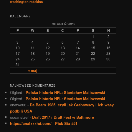
washington redskins
KALENDARZ
SIERPIEŃ 2026
P
W
Ś
C
P
S
N
1
2
3
4
5
6
7
8
9
10
11
12
13
14
15
16
17
18
19
20
21
22
23
24
25
26
27
28
29
30
31
« maj
NAJNOWSZE KOMENTARZE
Olgierd
-
Polska historia NFL: Stanisław Maliszewski
Olgierd
-
Polska historia NFL: Stanisław Maliszewski
onetwo86
-
Da Bears 1985, czyli jak Grabowscy i ich wąsy
podbili USA
oceansizer
-
Draft 2017 i Draft Fest w Baltimore
https://analxxxhd.com/
-
Pick Six #51