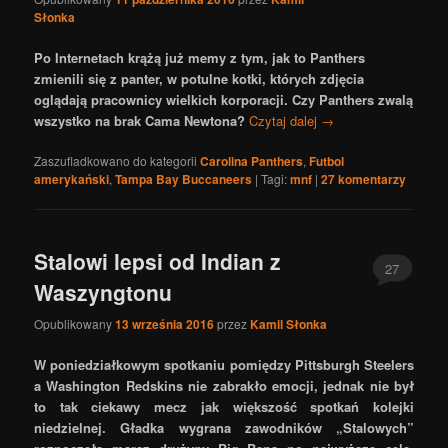
Słonka
Po Internetach krążą już memy z tym, jak to Panthers
zmienili się z panter, w potulne kotki, których zdjęcia
oglądają pracownicy wielkich korporacji. Czy Panthers zwalą
wszystko na brak Cama Newtona?
Czytaj dalej
→
Zaszufladkowano do kategorii
Carolina Panthers
,
Futbol
amerykański
,
Tampa Bay Buccaneers
|
Tagi:
mnf
|
27
komentarzy
Stalowi lepsi od Indian z
27
Waszyngtonu
Opublikowany
13 września 2016
przez
Kamil Słonka
W poniedziałkowym spotkaniu pomiędzy Pittsburgh Steelers
a Washington Redskins nie zabrakło emocji, jednak nie był
to tak ciekawy mecz jak większość spotkań kolejki
niedzielnej. Gładka wygrana zawodników „Stalowych”