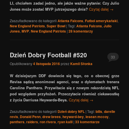
LI, chciałem zadać jedno, ale jakże ważne pytanie: Czy Julio
Jones może zostać MVP jutrzejszego dnia?
Czytaj dalej
→
Zaszufladkowano do kategorii
Atlanta Falcons
,
Futbol amerykański
,
New England Patriots
,
Super Bowl
|
Tagi:
Atlanta Falcons
,
Julio
Jones
,
MVP
,
New England Patriots
|
28
komentarzy
Dzień Dobry Football #520
33
Opublikowany
4 listopada 2016
przez
Kamil Słonka
W dzisiejszym DDF dowiecie się tego, co o obecnej grze
Revisa sądzą anonimowi agenci, oraz o dylematach trenera
Caroline Panthers. Przywitacie się z nowym rekordzistą NFL
pod względem przyłożeń. Przeczytacie również ciekawostkę
z życia Darriusa Heywarda-Beya.
Czytaj dalej
→
Zaszufladkowano do kategorii
Dzień dobry NFL
|
Tagi:
bills
,
darelle
revis
,
Donald Penn
,
drew brees
,
heyward-bey
,
lesean mccoy
,
panthers
,
raiders
,
ron rivera
,
ryan kalil
|
33
komentarze