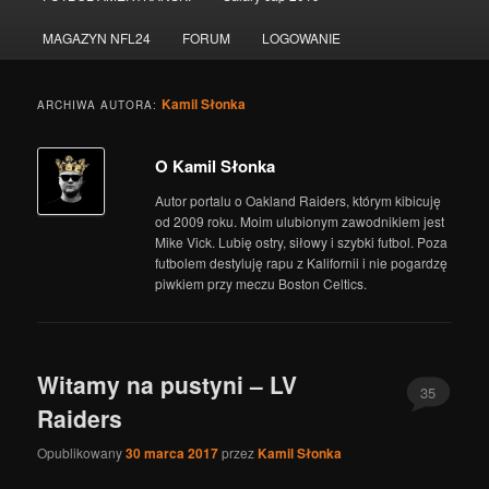
do
do
MAGAZYN NFL24
FORUM
LOGOWANIE
tekstu
widgetów
Kamil Słonka
ARCHIWA AUTORA:
O Kamil Słonka
Autor portalu o Oakland Raiders, którym kibicuję
od 2009 roku. Moim ulubionym zawodnikiem jest
Mike Vick. Lubię ostry, siłowy i szybki futbol. Poza
futbolem destyluję rapu z Kalifornii i nie pogardzę
piwkiem przy meczu Boston Celtics.
Witamy na pustyni – LV
35
Raiders
Opublikowany
30 marca 2017
przez
Kamil Słonka