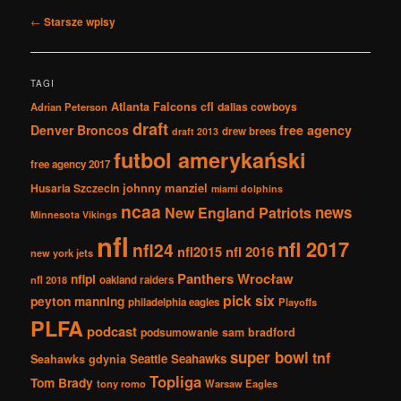
Nawigacja
←
Starsze wpisy
po
wpisach
TAGI
Atlanta Falcons
cfl
dallas cowboys
Adrian Peterson
draft
Denver Broncos
free agency
drew brees
draft 2013
futbol amerykański
free agency 2017
johnny manziel
Husaria Szczecin
miami dolphins
ncaa
news
New England Patriots
Minnesota Vikings
nfl
nfl 2017
nfl24
nfl2015
nfl 2016
new york jets
Panthers Wrocław
nflpl
nfl 2018
oakland raiders
pick six
peyton manning
philadelphia eagles
Playoffs
PLFA
podcast
podsumowanie
sam bradford
super bowl
tnf
Seattle Seahawks
Seahawks gdynia
Topliga
Tom Brady
tony romo
Warsaw Eagles