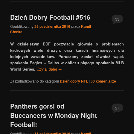
Dzień Dobry Football #516
33
Opublikowany
29 października 2016
przez
Kamil
Słonka
W dzisiejszym DDF poczytacie głównie o problemach
kadrowych wielu drużyn, oraz karach finansowych dla
kolejnych zawodników. Poruszony został również wątek
spotkania Eagles – Dallas w obliczu piątego spotkania MLB
World Series.
Czytaj dalej
→
Zaszufladkowano do kategorii
Dzień dobry NFL
|
33
komentarze
Panthers gorsi od
27
Buccaneers w Monday Night
Football!
Opublikowany
11 października 2016
przez
Kamil