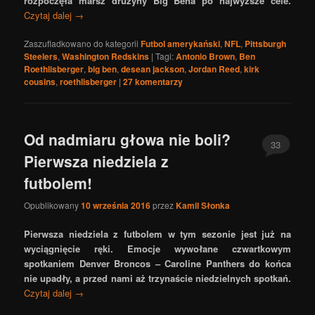
rozpoczęła marsz drużyny Big Bena po najwyższe cele.
Czytaj dalej
→
Zaszufladkowano do kategorii
Futbol amerykański
,
NFL
,
Pittsburgh
Steelers
,
Washington Redskins
|
Tagi:
Antonio Brown
,
Ben
Roethlisberger
,
big ben
,
desean jackson
,
Jordan Reed
,
kirk
cousins
,
roethlisberger
|
27
komentarzy
Od nadmiaru głowa nie boli?
33
Pierwsza niedziela z
futbolem!
Opublikowany
10 września 2016
przez
Kamil Słonka
Pierwsza niedziela z futbolem w tym sezonie jest już na
wyciągnięcie ręki. Emocje wywołane czwartkowym
spotkaniem Denver Broncos – Caroline Panthers do końca
nie upadły, a przed nami aż trzynaście niedzielnych spotkań.
Czytaj dalej
→