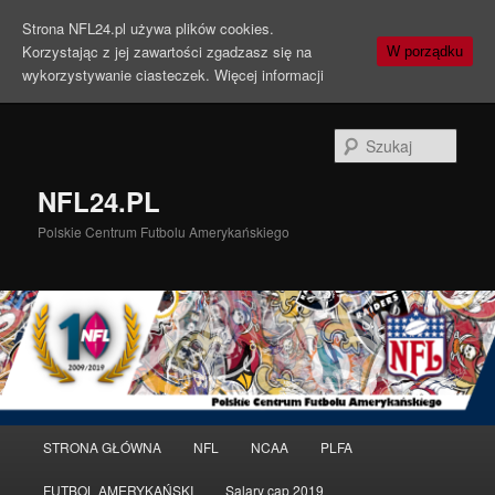
Strona NFL24.pl używa plików cookies.
Korzystając z jej zawartości zgadzasz się na
W porządku
wykorzystywanie ciasteczek.
Więcej informacji
Szuka
NFL24.PL
Polskie Centrum Futbolu Amerykańskiego
Menu
STRONA GŁÓWNA
NFL
NCAA
PLFA
Przeskocz
Przeskocz
główne
FUTBOL AMERYKAŃSKI
Salary cap 2019