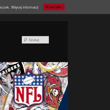
teczek.
Więcej informacji
W porządku
Szukaj