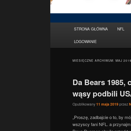
Menu
STRONA GŁÓWNA
NFL
Przeskocz
Przeskocz
główne
LOGOWANIE
do
do
tekstu
widgetów
MIESIĘCZNE ARCHIWUM:
MAJ 201
Da Bears 1985, c
wąsy podbili U
Opublikowany
11 maja 2019
przez
„Proszę, zadbajcie o to, by mó
wszyscy fani NFL. a przynajmni