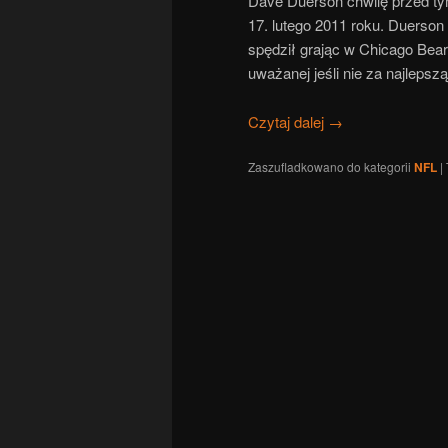
Dave Duerson chwilę przed tym
17. lutego 2011 roku. Duerson 
spędził grając w Chicago Bear
uważanej jeśli nie za najlepszą
Czytaj dalej
→
Zaszufladkowano do kategorii
NFL
|