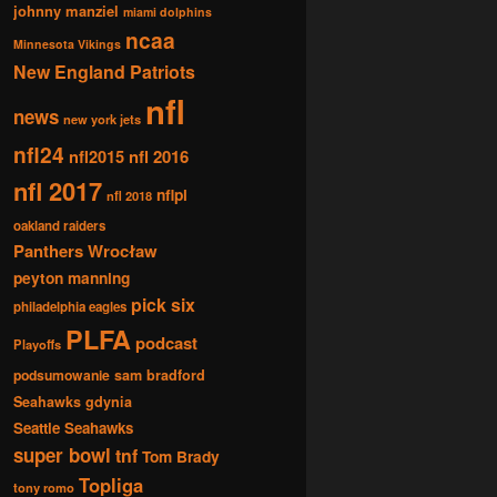
johnny manziel
miami dolphins
ncaa
Minnesota Vikings
New England Patriots
nfl
news
new york jets
nfl24
nfl2015
nfl 2016
nfl 2017
nflpl
nfl 2018
oakland raiders
Panthers Wrocław
peyton manning
pick six
philadelphia eagles
PLFA
podcast
Playoffs
podsumowanie
sam bradford
Seahawks gdynia
Seattle Seahawks
super bowl
tnf
Tom Brady
Topliga
tony romo