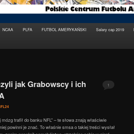
NCAA
PLFA
FUTBOL AMERYKAŃSKI
Salary cap 2019
9
zyli jak Grabowscy i ich
1
SA
NFL24
j mózg trafił do banku NFL” – te słowa znają właściwie
ej powinni je znać. To właśnie smsa o takiej treści wysłał