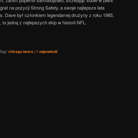
, zanim popełnił samobójstwo, strzelając sobie w pierś
grał na pozycji Strong Safety, a swoje najlepsze lata
s. Dave był członkiem legendarnej drużyny z roku 1985,
, to jedną z najlepszych ekip w historii NFL.
Tagi:
chicago bears
|
1
odpowiedź