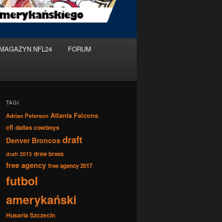
MAGAZYN NFL24
FORUM
TAGI
Atlanta Falcons
Adrian Peterson
cfl
dallas cowboys
draft
Denver Broncos
drew brees
draft 2013
free agency
free agency 2017
futbol
amerykański
Husaria Szczecin