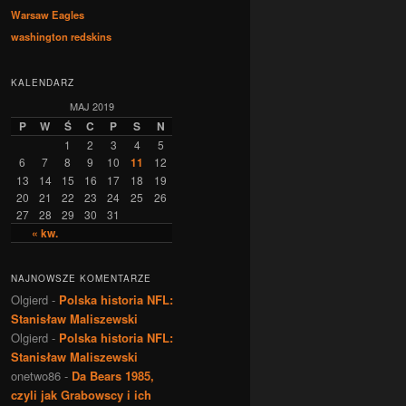
Warsaw Eagles
washington redskins
KALENDARZ
MAJ 2019
P
W
Ś
C
P
S
N
1
2
3
4
5
6
7
8
9
10
11
12
13
14
15
16
17
18
19
20
21
22
23
24
25
26
27
28
29
30
31
« kw.
NAJNOWSZE KOMENTARZE
Olgierd
-
Polska historia NFL:
Stanisław Maliszewski
Olgierd
-
Polska historia NFL:
Stanisław Maliszewski
onetwo86
-
Da Bears 1985,
czyli jak Grabowscy i ich