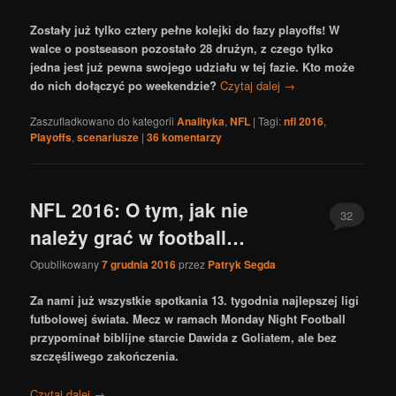
Zostały już tylko cztery pełne kolejki do fazy playoffs! W
walce o postseason pozostało 28 drużyn, z czego tylko
jedna jest już pewna swojego udziału w tej fazie. Kto może
do nich dołączyć po weekendzie?
Czytaj dalej
→
Zaszufladkowano do kategorii
Analityka
,
NFL
|
Tagi:
nfl 2016
,
Playoffs
,
scenariusze
|
36
komentarzy
NFL 2016: O tym, jak nie
32
należy grać w football…
Opublikowany
7 grudnia 2016
przez
Patryk Segda
Za nami już wszystkie spotkania 13. tygodnia najlepszej ligi
futbolowej świata. Mecz w ramach Monday Night Football
przypominał biblijne starcie Dawida z Goliatem, ale bez
szczęśliwego zakończenia.
Czytaj dalej
→