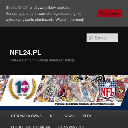
Strona NFL24.pl używa plików cookies.
Korzystając z jej zawartości zgadzasz się na
W porządku
wykorzystywanie ciasteczek.
Więcej informacji
Szuka
NFL24.PL
Polskie Centrum Futbolu Amerykańskiego
Menu
STRONA GŁÓWNA
NFL
NCAA
PLFA
Przeskocz
Przeskocz
główne
FUTBOL AMERYKAŃSKI
Salary cap 2019