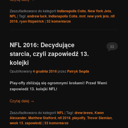
Zaszufladkowano do kategorii
Indianapolis Colts
,
New York Jets
,
NFL
|
Tagi:
andrew luck
,
Indianapolis Colts
,
mnf
,
new york jets
,
nfl
2016
,
ryan fitzpatrick
|
32
komentarze
NFL 2016: Decydujące
33
starcia, czyli zapowiedź 13.
kolejki
Opublikowany
4 grudnia 2016
przez
Patryk Segda
Play-offy zbliżają się ogromnymi krokami! Przed Wami
zapowiedź 13. kolejki NFL!
Czytaj dalej
→
Zaszufladkowano do kategorii
NFL
|
Tagi:
drew brees
,
Kwon
Alexander
,
Matthew Stafford
,
nfl 2016
,
playoffy
,
Trevor Siemian
,
week 13
,
zapowiedź
|
33
komentarze