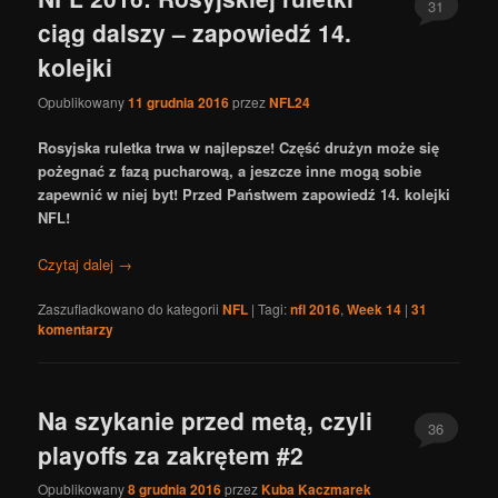
31
ciąg dalszy – zapowiedź 14.
kolejki
Opublikowany
11 grudnia 2016
przez
NFL24
Rosyjska ruletka trwa w najlepsze! Część drużyn może się
pożegnać z fazą pucharową, a jeszcze inne mogą sobie
zapewnić w niej byt! Przed Państwem zapowiedź 14. kolejki
NFL!
Czytaj dalej
→
Zaszufladkowano do kategorii
NFL
|
Tagi:
nfl 2016
,
Week 14
|
31
komentarzy
Na szykanie przed metą, czyli
36
playoffs za zakrętem #2
Opublikowany
8 grudnia 2016
przez
Kuba Kaczmarek