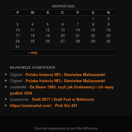
SIERPIEŃ 2026
P
W
Ś
C
P
S
N
1
2
3
4
5
6
7
8
9
10
11
12
13
14
15
16
17
18
19
20
21
22
23
24
25
26
27
28
29
30
31
« maj
NAJNOWSZE KOMENTARZE
Olgierd
-
Polska historia NFL: Stanisław Maliszewski
Olgierd
-
Polska historia NFL: Stanisław Maliszewski
onetwo86
-
Da Bears 1985, czyli jak Grabowscy i ich wąsy
podbili USA
oceansizer
-
Draft 2017 i Draft Fest w Baltimore
https://analxxxhd.com/
-
Pick Six #51
Dumnie wspierane przez WordPressa