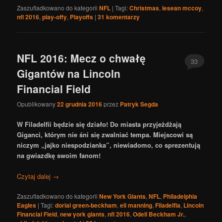
Zaszufladkowano do kategorii
NFL
|
Tagi:
Christmas
,
lesean mccoy
,
nfl 2016
,
play-offy
,
Playoffs
|
31
komentarzy
NFL 2016: Mecz o chwałę
33
Gigantów na Lincoln
Financial Field
Opublikowany
22 grudnia 2016
przez
Patryk Segda
W Filadelfii będzie się działo! Do miasta przyjeżdżają
Giganci, którym nie śni się zwalniać tempa. Miejscowi są
niczym „jajko niespodzianka”, niewiadomo, co sprezentują
na gwiazdkę swoim fanom!
Czytaj dalej
→
Zaszufladkowano do kategorii
New York Giants
,
NFL
,
Philadelphia
Eagles
|
Tagi:
dorial green-beckham
,
eli manning
,
Filadelfia
,
Lincoln
Financial Field
,
new york giants
,
nfl 2016
,
Odell Beckham Jr.
,