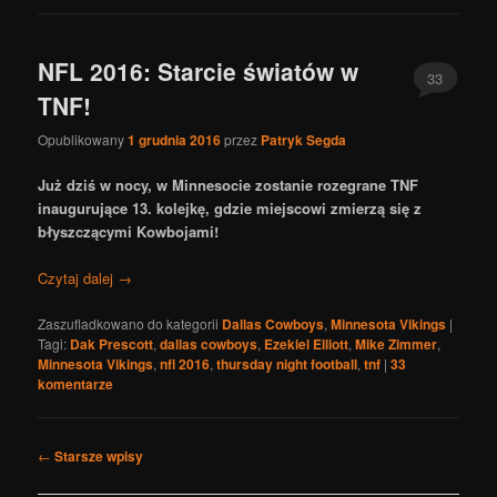
NFL 2016: Starcie światów w
33
TNF!
Opublikowany
1 grudnia 2016
przez
Patryk Segda
Już dziś w nocy, w Minnesocie zostanie rozegrane TNF
inaugurujące 13. kolejkę, gdzie miejscowi zmierzą się z
błyszczącymi Kowbojami!
Czytaj dalej
→
Zaszufladkowano do kategorii
Dallas Cowboys
,
Minnesota Vikings
|
Tagi:
Dak Prescott
,
dallas cowboys
,
Ezekiel Elliott
,
Mike Zimmer
,
Minnesota Vikings
,
nfl 2016
,
thursday night football
,
tnf
|
33
komentarze
Nawigacja
←
Starsze wpisy
po