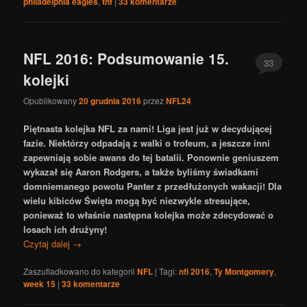
philadelphia eagles
,
tnf
|
33
komentarze
NFL 2016: Podsumowanie 15.
33
kolejki
Opublikowany
20 grudnia 2016
przez
NFL24
Piętnasta kolejka NFL za nami! Liga jest już w decydującej
fazie. Niektórzy odpadają z walki o trofeum, a jeszcze inni
zapewniają sobie awans do tej batalii. Ponownie geniuszem
wykazał się Aaron Rodgers, a także byliśmy świadkami
domniemanego powotu Panter z przedłużonych wakacji! Dla
wielu kibiców Święta mogą być niezwykle stresujące,
ponieważ to właśnie następna kolejka może zdecydować o
losach ich drużyny!
Czytaj dalej
→
Zaszufladkowano do kategorii
NFL
|
Tagi:
nfl 2016
,
Ty Montgomery
,
week 15
|
33
komentarze