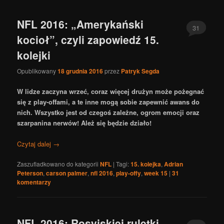
NFL 2016: „Amerykański
31
kocioł”, czyli zapowiedź 15.
kolejki
Opublikowany
18 grudnia 2016
przez
Patryk Segda
W lidze zaczyna wrzeć, coraz więcej drużyn może pożegnać
się z play-offami, a te inne mogą sobie zapewnić awans do
nich. Wszystko jest od czegoś zależne, ogrom emocji oraz
szarpanina nerwów! Ależ się będzie działo!
Czytaj dalej
→
Zaszufladkowano do kategorii
NFL
|
Tagi:
15. kolejka
,
Adrian
Peterson
,
carson palmer
,
nfl 2016
,
play-offy
,
week 15
|
31
komentarzy
NFL 2016: Rosyjskiej ruletki