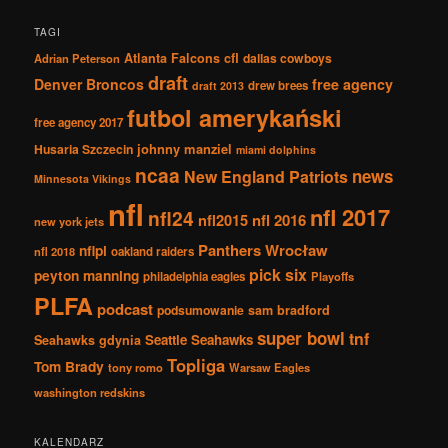
wpisach
TAGI
Atlanta Falcons
cfl
dallas cowboys
Adrian Peterson
draft
Denver Broncos
free agency
drew brees
draft 2013
futbol amerykański
free agency 2017
johnny manziel
Husaria Szczecin
miami dolphins
ncaa
news
New England Patriots
Minnesota Vikings
nfl
nfl 2017
nfl24
nfl2015
nfl 2016
new york jets
Panthers Wrocław
nflpl
nfl 2018
oakland raiders
pick six
peyton manning
philadelphia eagles
Playoffs
PLFA
podcast
podsumowanie
sam bradford
super bowl
tnf
Seattle Seahawks
Seahawks gdynia
Topliga
Tom Brady
tony romo
Warsaw Eagles
washington redskins
KALENDARZ