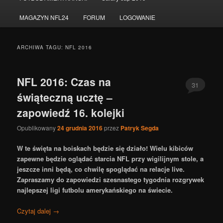
do
do
MAGAZYN NFL24
FORUM
LOGOWANIE
tekstu
widgetów
ARCHIWA TAGU:
NFL 2016
NFL 2016: Czas na
31
świąteczną ucztę –
zapowiedź 16. kolejki
Opublikowany
24 grudnia 2016
przez
Patryk Segda
W te święta na boiskach będzie się działo! Wielu kibiców
zapewne będzie oglądać starcia NFL przy wigilijnym stole, a
jeszcze inni będą, co chwilę spoglądać na relacje live.
Zapraszamy do zapowiedzi szesnastego tygodnia rozgrywek
najlepszej ligi futbolu amerykańskiego na świecie.
Czytaj dalej
→