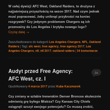
W całej dywizji AFC West, Oakland Raiders, to drużyna z
najjaśniejszą przyszłością na sezon 2017. Nad czym jednak
musi popracować, żeby uniknąć przykrości na koniec
rozgrywek? Czy jedynym problemem Chargers są ich
przenosiny do Los Angeles i krytyka nowego logo?
Czytaj dalej
→
Zaszufladkowano do kategorii
Los Angeles Chargers
,
NFL
,
Oakland
Raiders
|
Tagi:
afc west
,
free agency
,
free agency 2017
,
Los
Angeles Chargers
,
nfl
,
nfl 2017
,
oakland raiders
|
34
komentarze
Audyt przed Free Agency:
34
AFC West, cz. I
Opublikowany
4 marca 2017
przez
Kuba Kaczmarek
Czy zmiany w sztabie trenerskim Denver Broncos skutecznie
odmienią grę byłego Mistrza? Czy Kansas City Chiefs
osiągnęli szczyt swojego potencjału? Co muszą zrobić,