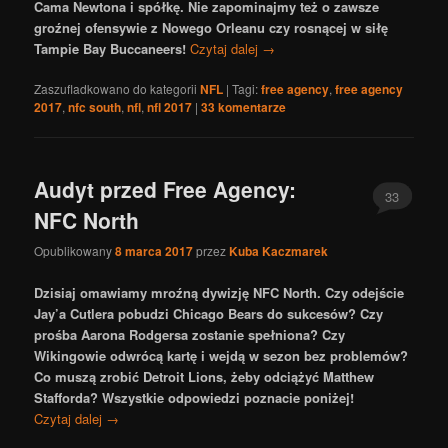
Cama Newtona i spółkę. Nie zapominajmy też o zawsze
groźnej ofensywie z Nowego Orleanu czy rosnącej w siłę
Tampie Bay Buccaneers!
Czytaj dalej
→
Zaszufladkowano do kategorii
NFL
|
Tagi:
free agency
,
free agency
2017
,
nfc south
,
nfl
,
nfl 2017
|
33
komentarze
Audyt przed Free Agency:
33
NFC North
Opublikowany
8 marca 2017
przez
Kuba Kaczmarek
Dzisiaj omawiamy mroźną dywizję NFC North. Czy odejście
Jay’a Cutlera pobudzi Chicago Bears do sukcesów? Czy
prośba Aarona Rodgersa zostanie spełniona? Czy
Wikingowie odwrócą kartę i wejdą w sezon bez problemów?
Co muszą zrobić Detroit Lions, żeby odciążyć Matthew
Stafforda? Wszystkie odpowiedzi poznacie poniżej!
Czytaj dalej
→