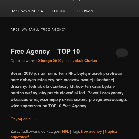
do
do
MAGAZYN NFL24
FORUM
LOGOWANIE
tekstu
widgetów
ARCHIWA TAGU:
FREE AGENCY
Free Agency – TOP 10
Opublikowany
19 lutego 2019
przez
Jakub Ciurkot
Sezon 2018 już za nami. Fani NFL będą musieli przetrwać
parę dobrych miesięcy bez meczów swojej ukochanej
drużyny. Jednak dla działaczy klubów ten czas będzie
bardzo ważny, aby przebudować skład. Powoli zaczynamy
wkraczać w najważniejszy okres sezonu przygotowawczego,
więc zapraszam na TOP10 Free Agency!
Czytaj dalej
→
Zaszufladkowano do kategorii
NFL
|
Tagi:
free agency
|
Napisz
odpowiedź