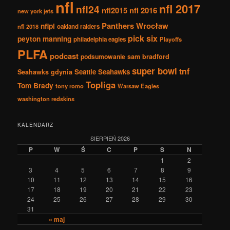
nfl
nfl 2017
nfl24
nfl2015
nfl 2016
new york jets
Panthers Wrocław
nflpl
nfl 2018
oakland raiders
pick six
peyton manning
philadelphia eagles
Playoffs
PLFA
podcast
podsumowanie
sam bradford
super bowl
tnf
Seattle Seahawks
Seahawks gdynia
Topliga
Tom Brady
tony romo
Warsaw Eagles
washington redskins
KALENDARZ
SIERPIEŃ 2026
P
W
Ś
C
P
S
N
1
2
3
4
5
6
7
8
9
10
11
12
13
14
15
16
17
18
19
20
21
22
23
24
25
26
27
28
29
30
31
« maj