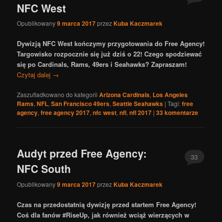
NFC West
Opublikowany
9 marca 2017
przez
Kuba Kaczmarek
Dywizją NFC West kończymy przygotowania do Free Agency!
Targowisko rozpocznie się już dziś o 22! Czego spodziewać
się po Cardinals, Rams, 49ers i Seahawks? Zapraszam!
Czytaj dalej
→
Zaszufladkowano do kategorii
Arizona Cardinals
,
Los Angeles
Rams
,
NFL
,
San Francisco 49ers
,
Seattle Seahawks
|
Tagi:
free
agency
,
free agency 2017
,
nfc west
,
nfl
,
nfl 2017
|
33
komentarze
Audyt przed Free Agency:
33
NFC South
Opublikowany
9 marca 2017
przez
Kuba Kaczmarek
Czas na przedostatnią dywizję przed startem Free Agency!
Coś dla fanów #RiseUp, jak również wciąż wierzących w