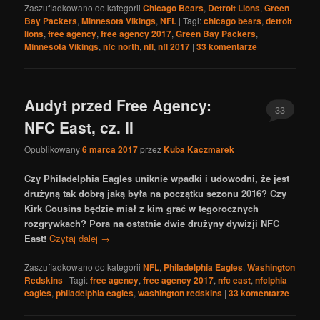
Zaszufladkowano do kategorii
Chicago Bears
,
Detroit Lions
,
Green
Bay Packers
,
Minnesota Vikings
,
NFL
|
Tagi:
chicago bears
,
detroit
lions
,
free agency
,
free agency 2017
,
Green Bay Packers
,
Minnesota Vikings
,
nfc north
,
nfl
,
nfl 2017
|
33
komentarze
Audyt przed Free Agency:
33
NFC East, cz. II
Opublikowany
6 marca 2017
przez
Kuba Kaczmarek
Czy Philadelphia Eagles uniknie wpadki i udowodni, że jest
drużyną tak dobrą jaką była na początku sezonu 2016? Czy
Kirk Cousins będzie miał z kim grać w tegorocznych
rozgrywkach? Pora na ostatnie dwie drużyny dywizji NFC
East!
Czytaj dalej
→
Zaszufladkowano do kategorii
NFL
,
Philadelphia Eagles
,
Washington
Redskins
|
Tagi:
free agency
,
free agency 2017
,
nfc east
,
nfclphia
eagles
,
philadelphia eagles
,
washington redskins
|
33
komentarze