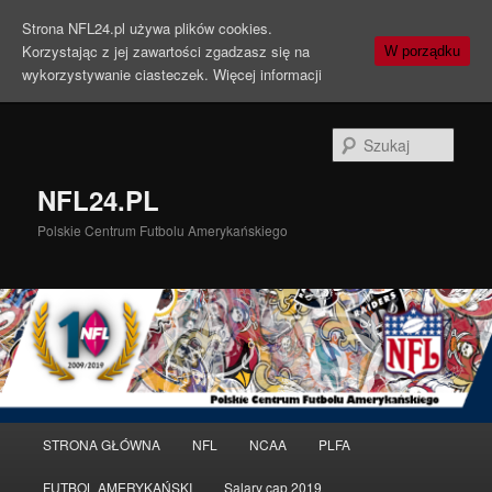
Strona NFL24.pl używa plików cookies.
Korzystając z jej zawartości zgadzasz się na
W porządku
wykorzystywanie ciasteczek.
Więcej informacji
Szuka
NFL24.PL
Polskie Centrum Futbolu Amerykańskiego
Menu
STRONA GŁÓWNA
NFL
NCAA
PLFA
Przeskocz
Przeskocz
główne
FUTBOL AMERYKAŃSKI
Salary cap 2019