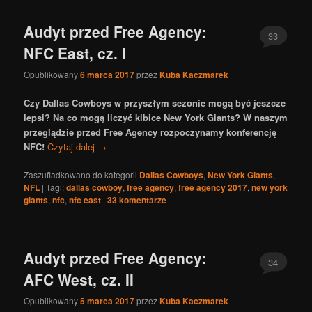
Audyt przed Free Agency:
33
NFC East, cz. I
Opublikowany
6 marca 2017
przez
Kuba Kaczmarek
Czy Dallas Cowboys w przyszłym sezonie mogą być jeszcze
lepsi? Na co mogą liczyć kibice New York Giants? W naszym
przeglądzie przed Free Agency rozpoczynamy konferencję
NFC!
Czytaj dalej
→
Zaszufladkowano do kategorii
Dallas Cowboys
,
New York Giants
,
NFL
|
Tagi:
dallas cowboy
,
free agency
,
free agency 2017
,
new york
giants
,
nfc
,
nfc east
|
33
komentarze
Audyt przed Free Agency:
34
AFC West, cz. II
Opublikowany
5 marca 2017
przez
Kuba Kaczmarek