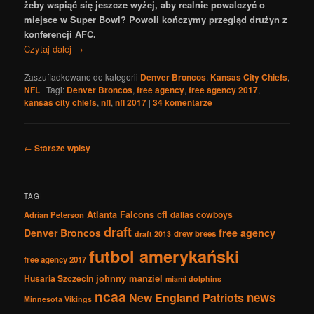
żeby wspiąć się jeszcze wyżej, aby realnie powalczyć o
miejsce w Super Bowl? Powoli kończymy przegląd drużyn z
konferencji AFC.
Czytaj dalej
→
Zaszufladkowano do kategorii
Denver Broncos
,
Kansas City Chiefs
,
NFL
|
Tagi:
Denver Broncos
,
free agency
,
free agency 2017
,
kansas city chiefs
,
nfl
,
nfl 2017
|
34
komentarze
Nawigacja
←
Starsze wpisy
po
wpisach
TAGI
Atlanta Falcons
cfl
dallas cowboys
Adrian Peterson
draft
Denver Broncos
free agency
drew brees
draft 2013
futbol amerykański
free agency 2017
johnny manziel
Husaria Szczecin
miami dolphins
ncaa
news
New England Patriots
Minnesota Vikings