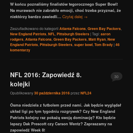
W końcu poznaliśmy finalistów tegorocznego Super Bowl!
Na murawach nie zabrakło emocji, choć trzeba przyznać, że
niektórzy bardzo zawiedli…
Czytaj dalej
→
Zaszufladkowano do kategorii
Atlanta Falcons
,
Green Bay Packers
,
New England Patriots
,
NFL
,
Pittsburgh Steelers
|
Tagi:
aaron
rodgers
,
Atlanta Falcons
,
Green Bay Packers
,
Matt Ryan
,
New
England Patriots
,
Pittsburgh Steelers
,
super bowl
,
Tom Brady
|
46
komentarzy
NFL 2016: Zapowiedź 8.
30
kolejki
Opublikowany
30 października 2016
przez
NFL24
Ósma niedziela z futbolem przed nami. Jak będzie wyglądał
układ ligi po tym tygodniu rozgrywek? Czy New England
Patriots kolejny raz pokażą swoją dominację? Kto będzie
lepszy Dak Prescott czy Carson Wentz? Zapraszamy na
zapowiedź Week 8!