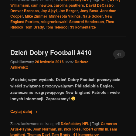
Williamson
,
cam newton
,
carolina panthers
,
David DeCastro
,
Denver Broncos
,
Jay Ajayi
,
Joe Berger
,
Joey Bosa
,
Jonathan
Cooper
,
Mike Zimmer
,
Minnesota Vikings
,
Nate Solder
,
New
England Patriots
,
rob gronkowski
,
Seantrel Henderson
,
Theo
Riddick
,
Tom Brady
,
Tom Telesco
|
33
komentarze
Dzień Dobry Football #410
41
Opublikowany
26 kwietnia 2016
przez
Dariusz
Ankiewicz
W dzisiejszym wydaniu Dzień Dobry Football przeczytacie
wieści związane z rozgrywającym Philadelphia Eagles,
zawieszeniu rozgrywającego New England Patriots i wiele
innych informacji. Zapraszamy!
Czytaj dalej
→
Zaszufladkowano do kategorii
Dzień dobry NFL
|
Tagi:
Cameron
Artis-Payne
,
Josh Norman
,
nfl
,
nick foles
,
robert griffin iii
,
sam
bradford
,
Thomas Davi
,
Tom Brady
|
41
komentarzy