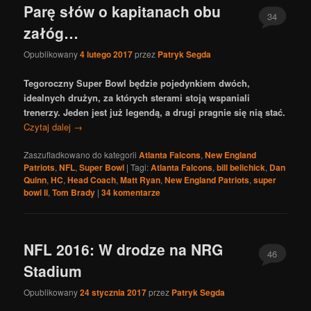
Parę słów o kapitanach obu
34
załóg…
Opublikowany
4 lutego 2017
przez
Patryk Segda
Tegoroczny Super Bowl będzie pojedynkiem dwóch,
idealnych drużyn, za których sterami stoją wspaniali
trenerzy. Jeden jest już legendą, a drugi pragnie się nią stać.
Czytaj dalej
→
Zaszufladkowano do kategorii
Atlanta Falcons
,
New England
Patriots
,
NFL
,
Super Bowl
|
Tagi:
Atlanta Falcons
,
bill belichick
,
Dan
Quinn
,
HC
,
Head Coach
,
Matt Ryan
,
New England Patriots
,
super
bowl li
,
Tom Brady
|
34
komentarze
NFL 2016: W drodze na NRG
46
Stadium
Opublikowany
24 stycznia 2017
przez
Patryk Segda