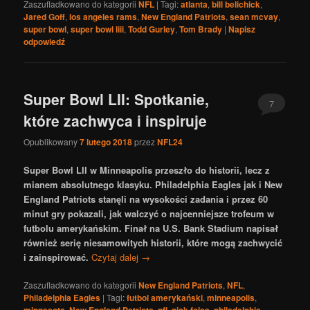
Zaszufladkowano do kategorii
NFL
|
Tagi:
atlanta
,
bill belichick
,
Jared Goff
,
los angeles rams
,
New England Patriots
,
sean mcvay
,
super bowl
,
super bowl liii
,
Todd Gurley
,
Tom Brady
|
Napisz
odpowiedź
Super Bowl LII: Spotkanie,
7
które zachwyca i inspiruje
Opublikowany
7 lutego 2018
przez
NFL24
Super Bowl LII w Minneapolis przeszło do historii, lecz z
mianem absolutnego klasyku. Philadelphia Eagles jak i New
England Patriots stanęli na wysokości zadania i przez 60
minut gry pokazali, jak walczyć o najcenniejsze trofeum w
futbolu amerykańskim. Finał na U.S. Bank Stadium napisał
również serię niesamowitych historii, które mogą zachwycić
i zainspirować.
Czytaj dalej
→
Zaszufladkowano do kategorii
New England Patriots
,
NFL
,
Philadelphia Eagles
|
Tagi:
futbol amerykański
,
minneapolis
,
,
,
,
,