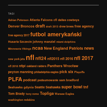
po
wpisach
TAGI
Atlanta Falcons
cfl
dallas cowboys
Adrian Peterson
draft
Denver Broncos
free agency
drew brees
draft 2013
futbol amerykański
free agency 2017
johnny manziel
Husaria Szczecin
miami dolphins
ncaa
news
New England Patriots
Minnesota Vikings
nfl
nfl 2017
nfl24
nfl2015
nfl 2016
new york jets
Panthers Wrocław
nflpl
nfl 2018
oakland raiders
pick six
peyton manning
philadelphia eagles
Playoffs
PLFA
podcast
podsumowanie
sam bradford
super bowl
tnf
Seattle Seahawks
Seahawks gdynia
Topliga
Tom Brady
tony romo
Warsaw Eagles
washington redskins