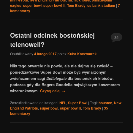
minnesota
New England Patriots
nfl
nick foles
philadelphia
eagles
,
super bowl
,
super bowl lii
,
Tom Brady
,
us bank stadium
|
7
komentarzy
Ostatni odcinek bostońskiej
35
telenoweli?
Opublikowany
4 lutego 2017
przez
Kuba Kaczmarek
Nikt tego otwarcie nie powie, ale nie dajmy się zwieść –
poniedziałkowe Super Bowl może być wymarzonym
zwieńczeniem sagi
Deflategate
dla bostońskich kibiców,
podczas gdy dla Rogera Goodella największym koszmarem
wizerunkowym.
Czytaj dalej
→
Zaszufladkowano do kategorii
NFL
,
Super Bowl
|
Tagi:
houston
,
New
England Patriots
,
super bowl
,
super bowl li
,
Tom Brady
|
35
komentarzy