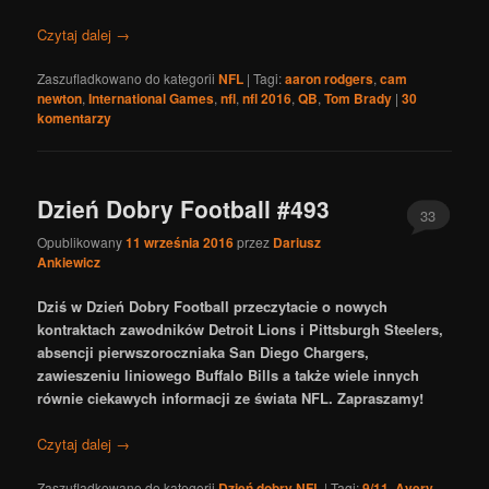
Czytaj dalej
→
Zaszufladkowano do kategorii
NFL
|
Tagi:
aaron rodgers
,
cam
newton
,
International Games
,
nfl
,
nfl 2016
,
QB
,
Tom Brady
|
30
komentarzy
Dzień Dobry Football #493
33
Opublikowany
11 września 2016
przez
Dariusz
Ankiewicz
Dziś w Dzień Dobry Football przeczytacie o nowych
kontraktach zawodników Detroit Lions i Pittsburgh Steelers,
absencji pierwszoroczniaka San Diego Chargers,
zawieszeniu liniowego Buffalo Bills a także wiele innych
równie ciekawych informacji ze świata NFL. Zapraszamy!
Czytaj dalej
→
Zaszufladkowano do kategorii
Dzień dobry NFL
|
Tagi:
9/11
,
Avery