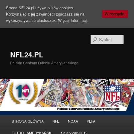
Strona NFL24.pl używa plików cookies.
Korzystając z jej zawartości zgadzasz się na
W porządku
wykorzystywanie ciasteczek.
Więcej informacji
Szuka
NFL24.PL
Polskie Centrum Futbolu Amerykańskiego
Menu
STRONA GŁÓWNA
NFL
NCAA
PLFA
Przeskocz
Przeskocz
główne
FUTBOL AMERYKAŃSKI
Salary cap 2019