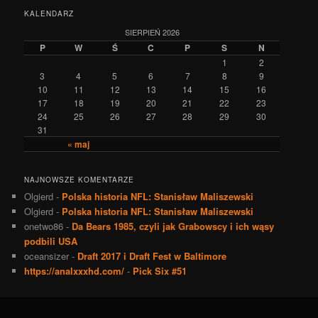
KALENDARZ
SIERPIEŃ 2026
P
W
Ś
C
P
S
N
1
2
3
4
5
6
7
8
9
10
11
12
13
14
15
16
17
18
19
20
21
22
23
24
25
26
27
28
29
30
31
« maj
NAJNOWSZE KOMENTARZE
Olgierd
-
Polska historia NFL: Stanisław Maliszewski
Olgierd
-
Polska historia NFL: Stanisław Maliszewski
onetwo86
-
Da Bears 1985, czyli jak Grabowscy i ich wąsy
podbili USA
oceansizer
-
Draft 2017 i Draft Fest w Baltimore
https://analxxxhd.com/
-
Pick Six #51