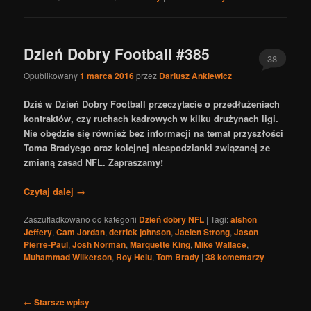
Dzień Dobry Football #385
38
Opublikowany
1 marca 2016
przez
Dariusz Ankiewicz
Dziś w Dzień Dobry Football przeczytacie o przedłużeniach
kontraktów, czy ruchach kadrowych w kilku drużynach ligi.
Nie obędzie się również bez informacji na temat przyszłości
Toma Bradyego oraz kolejnej niespodzianki związanej ze
zmianą zasad NFL. Zapraszamy!
Czytaj dalej
→
Zaszufladkowano do kategorii
Dzień dobry NFL
|
Tagi:
alshon
Jeffery
,
Cam Jordan
,
derrick johnson
,
Jaelen Strong
,
Jason
Pierre-Paul
,
Josh Norman
,
Marquette King
,
Mike Wallace
,
Muhammad Wilkerson
,
Roy Helu
,
Tom Brady
|
38
komentarzy
Nawigacja
←
Starsze wpisy