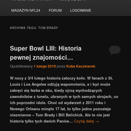
do
do
MAGAZYN NFL24
FORUM
LOGOWANIE
tekstu
widgetów
ARCHIWA TAGU:
TOM BRADY
Super Bowl LIII: Historia
pewnej znajomości…
Opublikowany
1 lutego 2019
przez
Kuba Kaczmarek
W nocy z 3/4 lutego historia zatoczy koło. W fanach z St.
Louis i Los Angeles odżyją wspomnienia, a i być może
zakręci się łezka w oku, kiedy ujrzą wychodzących
zawodników z tunelu, ubranych w tych samych strojach, co
ich poprzedni idole. Choć od wydarzeń z 2011 roku i
Nowego Orleanu minęło 17 lat, to tylko jedno pozostaje
niezmienne – Tom Brady i Bill Belichick. Ale to nie jest
historia tylko tych dwóch Panów…
Czytaj dalej
→