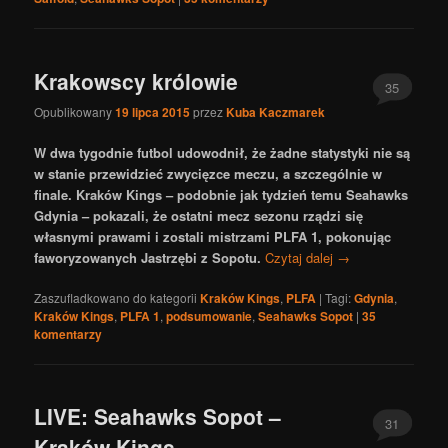
Krakowscy królowie
35
Opublikowany
19 lipca 2015
przez
Kuba Kaczmarek
W dwa tygodnie futbol udowodnił, że żadne statystyki nie są
w stanie przewidzieć zwycięzce meczu, a szczególnie w
finale. Kraków Kings – podobnie jak tydzień temu Seahawks
Gdynia – pokazali, że ostatni mecz sezonu rządzi się
własnymi prawami i zostali mistrzami PLFA 1, pokonując
faworyzowanych Jastrzębi z Sopotu.
Czytaj dalej
→
Zaszufladkowano do kategorii
Kraków Kings
,
PLFA
|
Tagi:
Gdynia
,
Kraków Kings
,
PLFA 1
,
podsumowanie
,
Seahawks Sopot
|
35
komentarzy
LIVE: Seahawks Sopot –
31
Kraków Kings