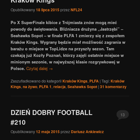
Opublikowany
18 lipca 2015
przez
NFL24
Po X SuperFinale kibice z Trójmiasta znów mogą mieć
powody do świętowania. Bliźniacza drużyna „Jastrzębi” –
Seahawks Sopot – w finale PLFA 1 zmierzy się z zespołem
Kraków Kings. Wygrany będzie miał możliwość zagrania w
barażu o miejsce w TopLidze na przyszły sezon. Tam
czekają już Kozły Poznań, którzy zajęli ostatnie miejsce w
minionym sezonie, w najwyższej klasie rozgrywkowej w
Polsce.
Czytaj dalej
→
Zaszufladkowano do kategorii
Kraków Kings
,
PLFA
|
Tagi:
Kraków
Kings
,
na żywo
,
PLFA 1
,
relacja
,
Seahawks Sopot
|
31
komentarzy
DZIEŃ DOBRY FOOTBALL
13
#210
Opublikowany
12 maja 2015
przez
Dariusz Ankiewicz