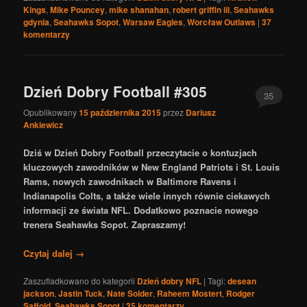
Kings
,
Mike Pouncey
,
mike shanahan
,
robert griffin iii
,
Seahawks
gdynia
,
Seahawks Sopot
,
Warsaw Eagles
,
Worcław Outlaws
|
37
komentarzy
Dzień Dobry Football #305
35
Opublikowany
15 października 2015
przez
Dariusz
Ankiewicz
Dziś w Dzień Dobry Football przeczytacie o kontuzjach
kluczowych zawodników w New England Patriots i St. Louis
Rams, nowych zawodnikach w Baltimore Ravens i
Indianapolis Colts, a także wiele innych równie ciekawych
informacji ze świata NFL. Dodatkowo poznacie nowego
trenera Seahawks Sopot. Zapraszamy!
Czytaj dalej
→
Zaszufladkowano do kategorii
Dzień dobry NFL
|
Tagi:
desean
jackson
,
Jastin Tuck
,
Nate Solder
,
Raheem Mostert
,
Rodger
Saffold
,
Seahawks Sopot
|
35
komentarzy