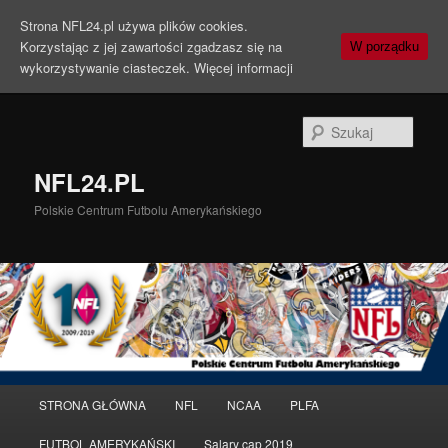
Strona NFL24.pl używa plików cookies.
Korzystając z jej zawartości zgadzasz się na
W porządku
wykorzystywanie ciasteczek.
Więcej informacji
Szuka
NFL24.PL
Polskie Centrum Futbolu Amerykańskiego
Menu
STRONA GŁÓWNA
NFL
NCAA
PLFA
Przeskocz
Przeskocz
główne
FUTBOL AMERYKAŃSKI
Salary cap 2019