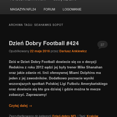
do
do
MAGAZYN NFL24
FORUM
LOGOWANIE
tekstu
widgetów
ARCHIWA TAGU:
SEAHAWKS SOPOT
Dzień Dobry Football #424
37
Opublikowany
22 maja 2016
przez
Dariusz Ankiewicz
Dziś w Dzień Dobry Football dowiecie się co o decyzji
Redskins z roku 2012 sądzi jej były trener Mike Shanahan
oraz jakie zdanie nt. linii ofensywnej Miami Dolphins ma
jeden z jej zawodników. Dodatkowo poznacie wyniki
wczorajszych spotkań Polskiej Ligi Futbolu Amerykańskiego
oraz dowiecie się kto gra dzisiaj i gdzie można te mecze
zobaczyć. Zapraszamy!
Czytaj dalej
→
Zaszufladkowano do kategorii
Dzień dobry NFL
|
Tagi:
Kraków