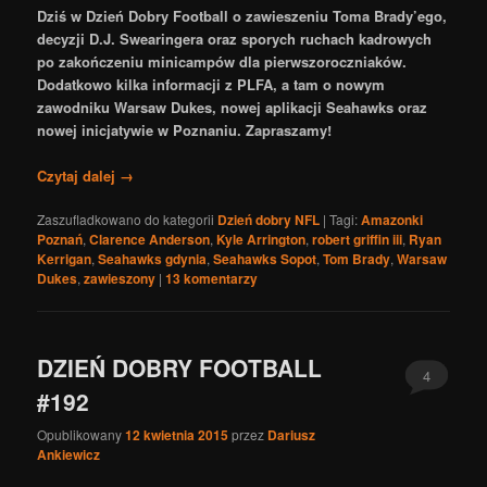
Dziś w Dzień Dobry Football o zawieszeniu Toma Brady’ego,
decyzji D.J. Swearingera oraz sporych ruchach kadrowych
po zakończeniu minicampów dla pierwszoroczniaków.
Dodatkowo kilka informacji z PLFA, a tam o nowym
zawodniku Warsaw Dukes, nowej aplikacji Seahawks oraz
nowej inicjatywie w Poznaniu. Zapraszamy!
Czytaj dalej
→
Zaszufladkowano do kategorii
Dzień dobry NFL
|
Tagi:
Amazonki
Poznań
,
Clarence Anderson
,
Kyle Arrington
,
robert griffin iii
,
Ryan
Kerrigan
,
Seahawks gdynia
,
Seahawks Sopot
,
Tom Brady
,
Warsaw
Dukes
,
zawieszony
|
13
komentarzy
DZIEŃ DOBRY FOOTBALL
4
#192
Opublikowany
12 kwietnia 2015
przez
Dariusz
Ankiewicz