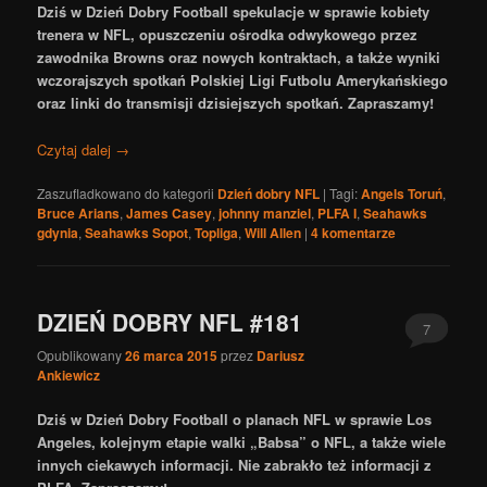
Dziś w Dzień Dobry Football spekulacje w sprawie kobiety
trenera w NFL, opuszczeniu ośrodka odwykowego przez
zawodnika Browns oraz nowych kontraktach, a także wyniki
wczorajszych spotkań Polskiej Ligi Futbolu Amerykańskiego
oraz linki do transmisji dzisiejszych spotkań. Zapraszamy!
Czytaj dalej
→
Zaszufladkowano do kategorii
Dzień dobry NFL
|
Tagi:
Angels Toruń
,
Bruce Arians
,
James Casey
,
johnny manziel
,
PLFA I
,
Seahawks
gdynia
,
Seahawks Sopot
,
Topliga
,
Will Allen
|
4
komentarze
DZIEŃ DOBRY NFL #181
7
Opublikowany
26 marca 2015
przez
Dariusz
Ankiewicz
Dziś w Dzień Dobry Football o planach NFL w sprawie Los
Angeles, kolejnym etapie walki „Babsa” o NFL, a także wiele
innych ciekawych informacji. Nie zabrakło też informacji z