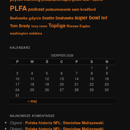
PLFA
podcast
podsumowanie
sam bradford
super bowl
tnf
Seattle Seahawks
Seahawks gdynia
Topliga
Tom Brady
tony romo
Warsaw Eagles
washington redskins
KALENDARZ
SIERPIEŃ 2026
P
W
Ś
C
P
S
N
1
2
3
4
5
6
7
8
9
10
11
12
13
14
15
16
17
18
19
20
21
22
23
24
25
26
27
28
29
30
31
« maj
NAJNOWSZE KOMENTARZE
Olgierd
-
Polska historia NFL: Stanisław Maliszewski
Olgierd
-
Polska historia NFL: Stanisław Maliszewski