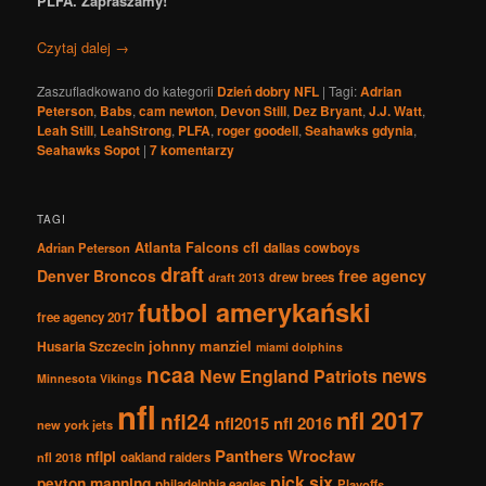
PLFA. Zapraszamy!
Czytaj dalej
→
Zaszufladkowano do kategorii
Dzień dobry NFL
|
Tagi:
Adrian
Peterson
,
Babs
,
cam newton
,
Devon Still
,
Dez Bryant
,
J.J. Watt
,
Leah Still
,
LeahStrong
,
PLFA
,
roger goodell
,
Seahawks gdynia
,
Seahawks Sopot
|
7
komentarzy
TAGI
Atlanta Falcons
cfl
dallas cowboys
Adrian Peterson
draft
Denver Broncos
free agency
drew brees
draft 2013
futbol amerykański
free agency 2017
johnny manziel
Husaria Szczecin
miami dolphins
ncaa
news
New England Patriots
Minnesota Vikings
nfl
nfl 2017
nfl24
nfl2015
nfl 2016
new york jets
Panthers Wrocław
nflpl
nfl 2018
oakland raiders
pick six
peyton manning
philadelphia eagles
Playoffs