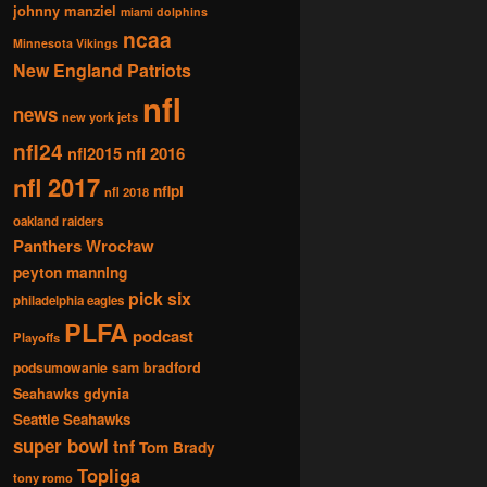
johnny manziel
miami dolphins
ncaa
Minnesota Vikings
New England Patriots
nfl
news
new york jets
nfl24
nfl2015
nfl 2016
nfl 2017
nflpl
nfl 2018
oakland raiders
Panthers Wrocław
peyton manning
pick six
philadelphia eagles
PLFA
podcast
Playoffs
podsumowanie
sam bradford
Seahawks gdynia
Seattle Seahawks
super bowl
tnf
Tom Brady
Topliga
tony romo