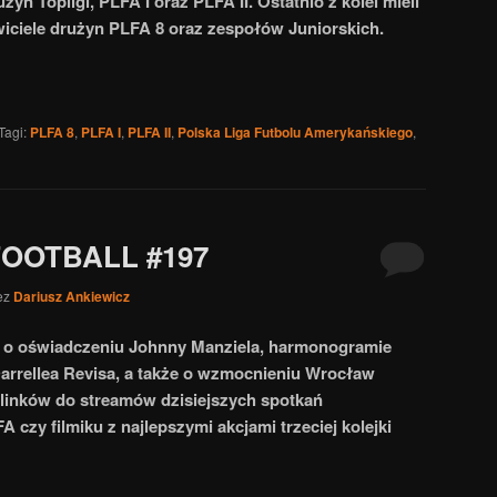
żyn Topligi, PLFA I oraz PLFA II. Ostatnio z kolei mieli
wiciele drużyn PLFA 8 oraz zespołów Juniorskich.
Tagi:
PLFA 8
,
PLFA I
,
PLFA II
,
Polska Liga Futbolu Amerykańskiego
,
FOOTBALL #197
ez
Dariusz Ankiewicz
l o oświadczeniu Johnny Manziela, harmonogramie
arrellea Revisa, a także o wzmocnieniu Wrocław
 linków do streamów dzisiejszych spotkań
czy filmiku z najlepszymi akcjami trzeciej kolejki