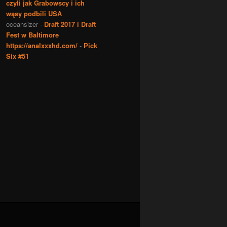
czyli jak Grabowscy i ich
wąsy podbili USA
oceansizer
-
Draft 2017 i Draft
Fest w Baltimore
https://analxxxhd.com/
-
Pick
Six #51