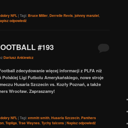
 dobry NFL
|
Tagi:
Bruce Miller
,
Derrelle Revis
,
johnny manziel
,
apisz odpowiedź
FOOTBALL #193
ez
Dariusz Ankiewicz
ootball zdecydowanie więcej informacji z PLFA niż
ń Polskiej Ligi Futbolu Amerykańskiego, nowe stroje
 meczu Husaria Szczecin vs. Kozły Poznań, a także
thers Wrocław. Zapraszamy!
 dobry NFL
|
Tagi:
emmitt smith
,
Husaria Szczecin
,
Panthers
son
,
Topliga
,
Trae Waynes
,
Tychy falcons
|
Napisz odpowiedź