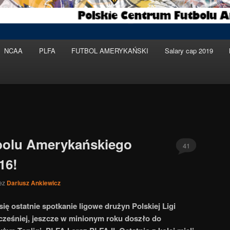
NCAA
PLFA
FUTBOL AMERYKAŃSKI
Salary cap 2019
tbolu Amerykańskiego
41
16!
ez
Dariusz Ankiewicz
ę ostatnie spotkanie ligowe drużyn Polskiej Ligi
ześniej, jeszcze w minionym roku doszło do