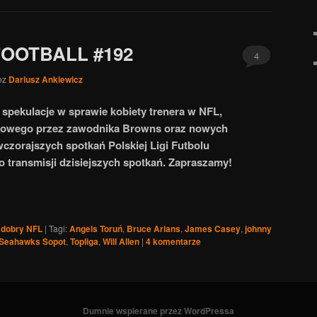
FOOTBALL #192
4
ez
Dariusz Ankiewicz
 spekulacje w sprawie kobiety trenera w NFL,
kowego przez zawodnika Browns oraz nowych
wczorajszych spotkań Polskiej Ligi Futbolu
o transmisji dzisiejszych spotkań. Zapraszamy!
 dobry NFL
|
Tagi:
Angels Toruń
,
Bruce Arians
,
James Casey
,
johnny
Seahawks Sopot
,
Topliga
,
Will Allen
|
4
komentarze
Dumnie wspierane przez WordPressa