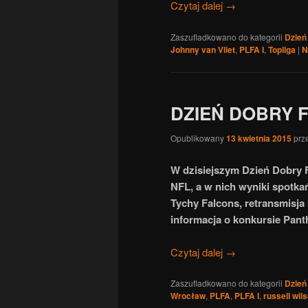
Czytaj dalej
→
Zaszufladkowano do kategorii
Dzień
Johnny van Vliet
,
PLFA I
,
Topliga
|
N
DZIEŃ DOBRY 
Opublikowany
13 kwietnia 2015
prz
W dzisiejszym Dzień Dobry F
NFL, a w nich wyniki spotka
Tychy Falcons, retransmisja
informacja o konkursie Pan
Czytaj dalej
→
Zaszufladkowano do kategorii
Dzień
Wrocław
,
PLFA
,
PLFA I
,
russell wil