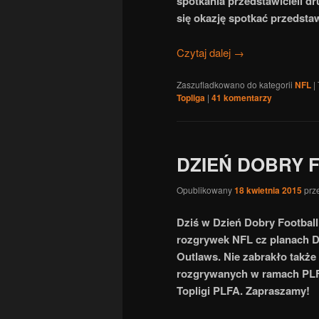
spotkania przedstawicieli dru
się okazję spotkać przedsta
Czytaj dalej
→
Zaszufladkowano do kategorii
NFL
|
Topliga
|
41
komentarzy
DZIEŃ DOBRY 
Opublikowany
18 kwietnia 2015
prz
Dziś w Dzień Dobry Footbal
rozgrywek NFL cz planach D
Outlaws. Nie zabrakło także
rozgrywanych w ramach PLFA 
Topligi PLFA. Zapraszamy!