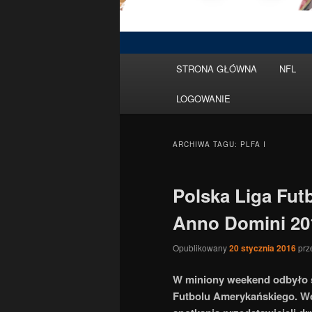
Menu
STRONA GŁÓWNA
NFL
Przeskocz
Przeskocz
główne
LOGOWANIE
do
do
tekstu
widgetów
ARCHIWA TAGU:
PLFA I
Polska Liga Fu
Anno Domini 20
Opublikowany
20 stycznia 2016
prz
W miniony weekend odbyło si
Futbolu Amerykańskiego. Wc