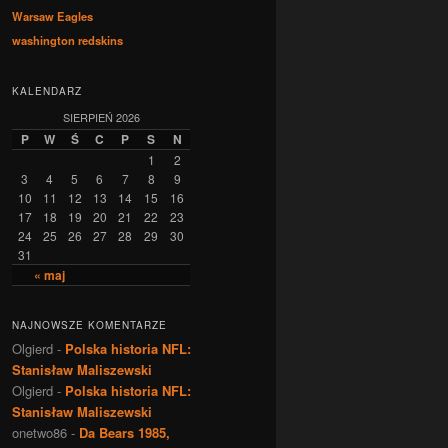
Warsaw Eagles
washington redskins
KALENDARZ
SIERPIEŃ 2026
P
W
Ś
C
P
S
N
1
2
3
4
5
6
7
8
9
10
11
12
13
14
15
16
17
18
19
20
21
22
23
24
25
26
27
28
29
30
31
« maj
NAJNOWSZE KOMENTARZE
Olgierd
-
Polska historia NFL:
Stanisław Maliszewski
Olgierd
-
Polska historia NFL:
Stanisław Maliszewski
onetwo86
-
Da Bears 1985,