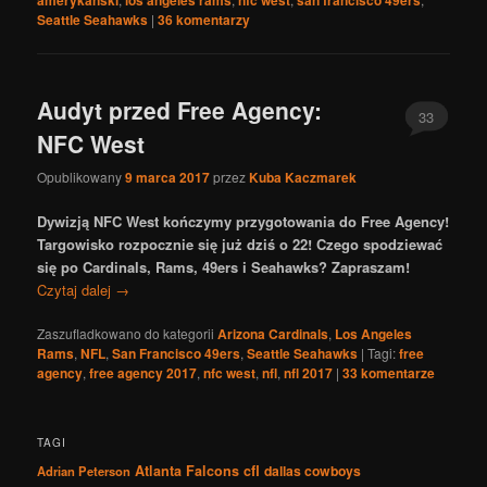
amerykański
los angeles rams
nfc west
san francisco 49ers
Seattle Seahawks
|
36
komentarzy
Audyt przed Free Agency:
33
NFC West
Opublikowany
9 marca 2017
przez
Kuba Kaczmarek
Dywizją NFC West kończymy przygotowania do Free Agency!
Targowisko rozpocznie się już dziś o 22! Czego spodziewać
się po Cardinals, Rams, 49ers i Seahawks? Zapraszam!
Czytaj dalej
→
Zaszufladkowano do kategorii
Arizona Cardinals
,
Los Angeles
Rams
,
NFL
,
San Francisco 49ers
,
Seattle Seahawks
|
Tagi:
free
agency
,
free agency 2017
,
nfc west
,
nfl
,
nfl 2017
|
33
komentarze
TAGI
Atlanta Falcons
cfl
dallas cowboys
Adrian Peterson