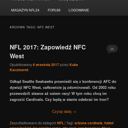
do
do
MAGAZYN NFL24
FORUM
LOGOWANIE
tekstu
widgetów
ARCHIWA TAGU:
NFC WEST
NFL 2017: Zapowiedź NFC
36
West
Opublikowany
6 września 2017
przez
Kuba
Kaczmarek
Odkąd Seattle Seahawks przenieśli się z konferencji AFC do
dywizji NFC West, całkowicie ją zdominowali. Od 2002 roku
przewodzili stawce aż osiem razy! W tym roku chcą im
zagrozić Cardinals. Czy będą w stanie odebrać im tron?
Czytaj dalej
→
Zaszufladkowano do kategorii
NFL
|
Tagi:
arizona cardinals
,
futbol
,
,
,
,