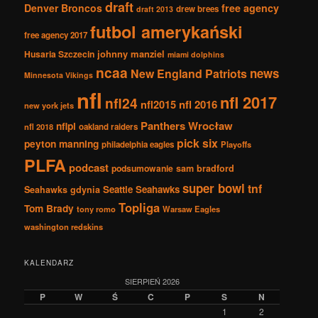
draft
Denver Broncos
free agency
drew brees
draft 2013
futbol amerykański
free agency 2017
johnny manziel
Husaria Szczecin
miami dolphins
ncaa
news
New England Patriots
Minnesota Vikings
nfl
nfl 2017
nfl24
nfl2015
nfl 2016
new york jets
Panthers Wrocław
nflpl
nfl 2018
oakland raiders
pick six
peyton manning
philadelphia eagles
Playoffs
PLFA
podcast
podsumowanie
sam bradford
super bowl
tnf
Seattle Seahawks
Seahawks gdynia
Topliga
Tom Brady
tony romo
Warsaw Eagles
washington redskins
KALENDARZ
SIERPIEŃ 2026
P
W
Ś
C
P
S
N
1
2