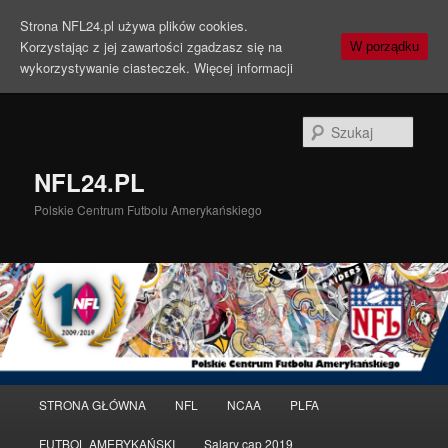
Strona NFL24.pl używa plików cookies.
Korzystając z jej zawartości zgadzasz się na
W porządku
wykorzystywanie ciasteczek.
Więcej informacji
Szuka
NFL24.PL
Polskie Centrum Futbolu Amerykańskiego
Menu
STRONA GŁÓWNA
NFL
NCAA
PLFA
Przeskocz
Przeskocz
główne
FUTBOL AMERYKAŃSKI
Salary cap 2019