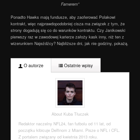
Famerem”
Ponadto Hawks mają fundusze, aby zaoferować Polakowi
kontrakt, więc najprawdopodobniej cisza ma związek z tym, że
strony dogadują się co do warunków kontraktu. Czy Janikowski
pierwszy raz w zawodowej karierze założy kask inny, niż ten z
wizerunkiem Najeźdźcy? Najbliższe dni, jak nie godziny, pokażą.
O autorze
Ostatnie wpisy
About Kuba Tłuczek
Redaktor naczelny NFL24, fan futbolu od 11 lat, od
początku kibicuje Delfinom z Miami. Pisze o NFL i CFL.
Z portalem związany od kwietnia 2013 roku.