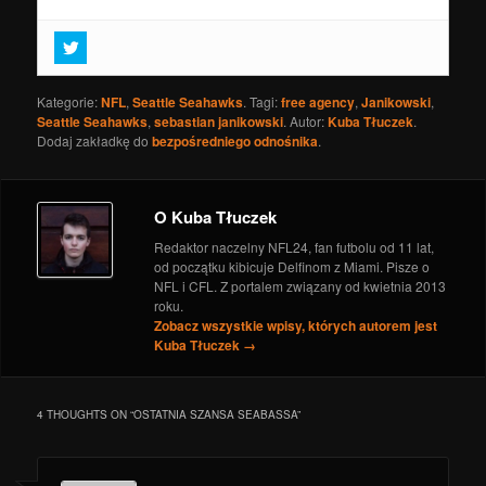
Najbardziej europejska część Stanów
- 2 lutego 2019
Cisi bohaterowie Super Bowl
- 30 stycznia 2019
Zapowiedź Pro Bowl
- 27 stycznia 2019
Kategorie:
NFL
,
Seattle Seahawks
. Tagi:
free agency
,
Janikowski
,
Zapowiedź TNF – Jaguars @ Titans
- 6 grudnia 2018
Seattle Seahawks
,
sebastian janikowski
. Autor:
Kuba Tłuczek
.
Dodaj zakładkę do
Zapowiedź TNF – Dolphins @ Texans
bezpośredniego odnośnika
.
- 25
października 2018
O Kuba Tłuczek
Redaktor naczelny NFL24, fan futbolu od 11 lat,
od początku kibicuje Delfinom z Miami. Pisze o
NFL i CFL. Z portalem związany od kwietnia 2013
roku.
Zobacz wszystkie wpisy, których autorem jest
Kuba Tłuczek
→
4 THOUGHTS ON “
OSTATNIA SZANSA SEABASSA
”