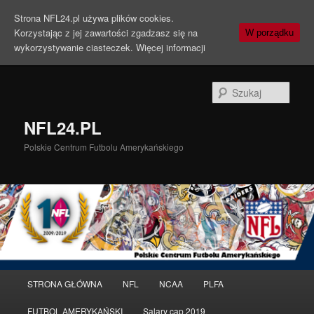
Strona NFL24.pl używa plików cookies.
Korzystając z jej zawartości zgadzasz się na
W porządku
wykorzystywanie ciasteczek.
Więcej informacji
Szuka
NFL24.PL
Polskie Centrum Futbolu Amerykańskiego
Menu
STRONA GŁÓWNA
NFL
NCAA
PLFA
Przeskocz
główne
FUTBOL AMERYKAŃSKI
Salary cap 2019