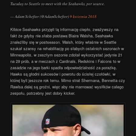
Tuesday to Seattle to meet with the Seahawks, per source.
— Adam Schefter (@AdamSchefter)
9 kwietnia 2018
Kibice Seahawks przyjęli tą informację ciepło, zważywszy na
fakt że gdyby nie słaba postawa Blaira Walsha, Seahawks
znaleźliby się w postseason. Walsh, który właśnie w Seattle
szukał szansy na rehabilitację po słabych ostatnich sezonach w
Minneapolis, w zeszłym sezonie zdołał wykorzystać jedynie 21
na 29 prób, a w meczach z Cardinals, Redskins i Falcons to w
zasadzie na jego barki spadła odpowiedzialność za porażkę.
Hawks są głodni sukcesów i powrotu do ścisłej czołówki, w
której byli jeszcze rok temu. Mimo strat Shermana, Bennetta czy
Rawlsa dalej są groźni, więc aby nie marnować wysiłków całego
zespołu, potrzebny jest dobry kicker.