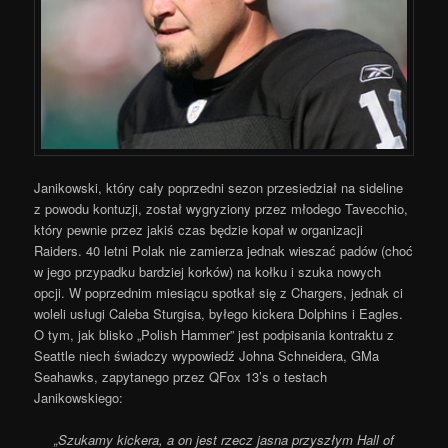
Janikowski, który cały poprzedni sezon przesiedział na sideline
z powodu kontuzji, został wygryziony przez młodego Tavecchio,
który pewnie przez jakiś czas będzie kopał w organizacji
Raiders. 40 letni Polak nie zamierza jednak wieszać padów (choć
w jego przypadku bardziej korków) na kołku i szuka nowych
opcji. W poprzednim miesiącu spotkał się z Chargers, jednak ci
woleli usługi Caleba Sturgisa, byłego kickera Dolphins i Eagles.
O tym, jak blisko „Polish Hammer” jest podpisania kontraktu z
Seattle niech świadczy wypowiedź Johna Schneidera, GMa
Seahawks, zapytanego przez QFox 13’s o testach
Janikowskiego:
„Szukamy kickera, a on jest rzecz jasna przyszłym Hall of