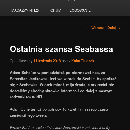
do
MAGAZYN NFL24
FORUM
LOGOWANIE
tekstu
Nawigacja
←
Wstecz
Dalej
→
po
wpisach
Ostatnia szansa Seabassa
Opublikowany
11 kwietnia 2018
przez
Kuba Tłuczek
Adam Schefter w poniedziałek poinformował nas, że
Sebastian Janikowski leci we wtorek do Seattle, by spotkać
się z Seahawks. Wtorek minął, mija środa, a my nadal nie
dostaliśmy choćby skrawka informacji co dalej z naszym
rodzynkiem w NFL
Adam Schefter tuż po północy 10 kwietnia naszego czasu
zamieścił tego tweeta
Former Raiders’ kicker Sebasitan Janikowski is scheduled to fly