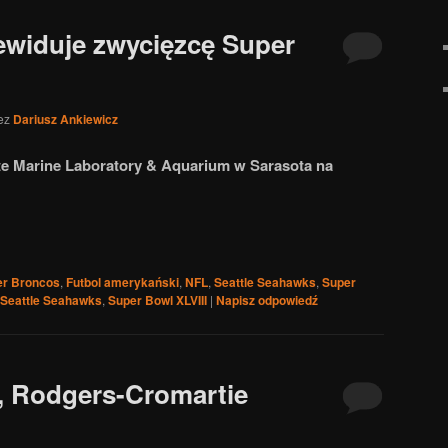
ewiduje zwycięzcę Super
ez
Dariusz Ankiewicz
e Marine Laboratory & Aquarium w Sarasota na
r Broncos
,
Futbol amerykański
,
NFL
,
Seattle Seahawks
,
Super
Seattle Seahawks
,
Super Bowl XLVIII
|
Napisz odpowiedź
, Rodgers-Cromartie