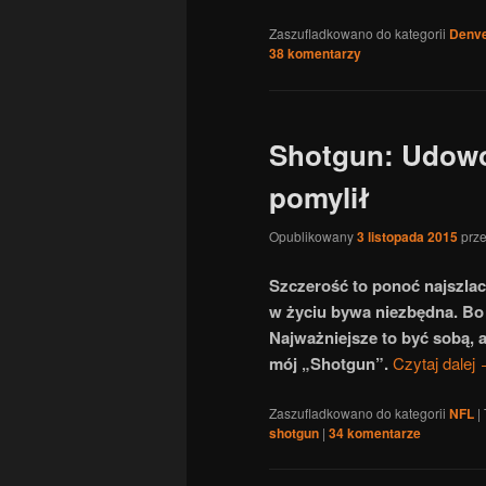
Zaszufladkowano do kategorii
Denve
38
komentarzy
Shotgun: Udowod
pomylił
Opublikowany
3 listopada 2015
prz
Szczerość to ponoć najszlac
w życiu bywa niezbędna. Bo 
Najważniejsze to być sobą,
mój „Shotgun”.
Czytaj dalej
Zaszufladkowano do kategorii
NFL
|
shotgun
|
34
komentarze