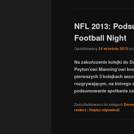
NFL 2013: Pod
Football Night
Opublikowany
24 września 2013
pr
Na zakończenie kolejki do D
Peyton’owi Manning’owi brak
pierwszych 3 kolejkach sezo
rozgrywającym, na którego 
podsumowanie spotkania za
Zaszufladkowano do kategorii
Denve
raiders
|
Napisz odpowiedź