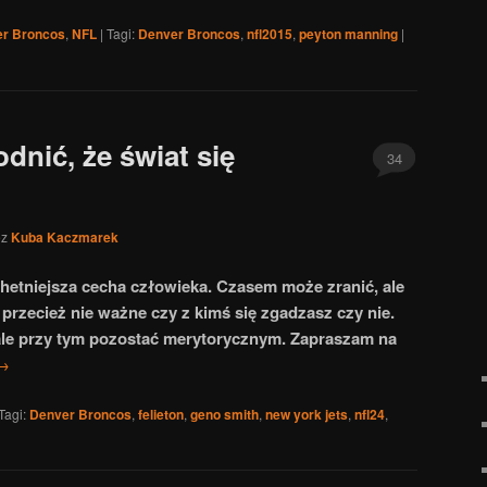
r Broncos
,
NFL
|
Tagi:
Denver Broncos
,
nfl2015
,
peyton manning
|
nić, że świat się
34
ez
Kuba Kaczmarek
hetniejsza cecha człowieka. Czasem może zranić, ale
przecież nie ważne czy z kimś się zgadzasz czy nie.
 ale przy tym pozostać merytorycznym. Zapraszam na
→
Tagi:
Denver Broncos
,
felieton
,
geno smith
,
new york jets
,
nfl24
,