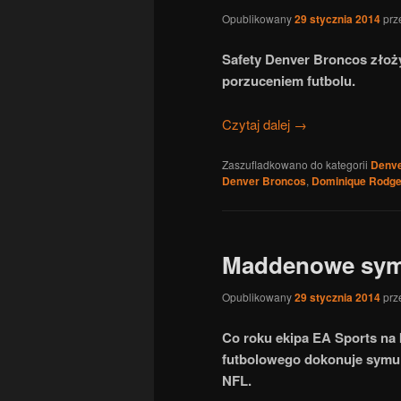
Opublikowany
29 stycznia 2014
prz
Safety Denver Broncos złoży
porzuceniem futbolu.
Czytaj dalej
→
Zaszufladkowano do kategorii
Denve
Denver Broncos
,
Dominique Rodge
Maddenowe sym
Opublikowany
29 stycznia 2014
prz
Co roku ekipa EA Sports na
futbolowego dokonuje symul
NFL.