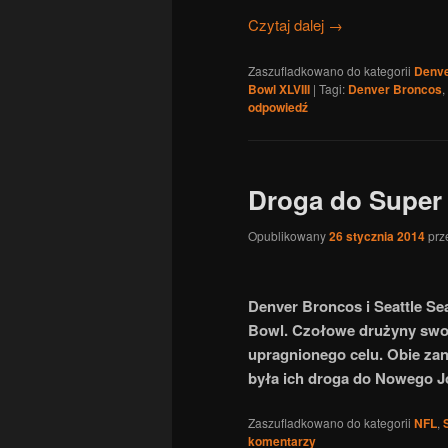
Czytaj dalej
→
Zaszufladkowano do kategorii
Denve
Bowl XLVIII
|
Tagi:
Denver Broncos
,
odpowiedź
Droga do Super
Opublikowany
26 stycznia 2014
prz
Denver Broncos i Seattle S
Bowl. Czołowe drużyny swoi
upragnionego celu. Obie zan
była ich droga do Nowego 
Zaszufladkowano do kategorii
NFL
,
komentarzy