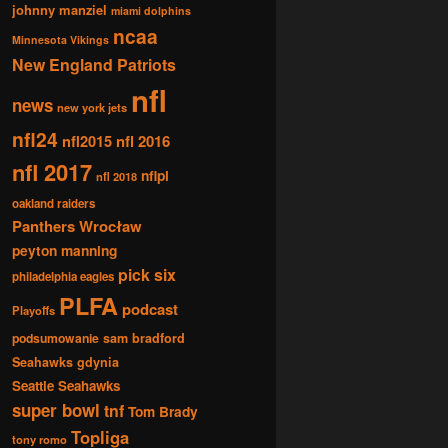
johnny manziel
miami dolphins
ncaa
Minnesota Vikings
New England Patriots
nfl
news
new york jets
nfl24
nfl2015
nfl 2016
nfl 2017
nflpl
nfl 2018
oakland raiders
Panthers Wrocław
peyton manning
pick six
philadelphia eagles
PLFA
podcast
Playoffs
podsumowanie
sam bradford
Seahawks gdynia
Seattle Seahawks
super bowl
tnf
Tom Brady
Topliga
tony romo