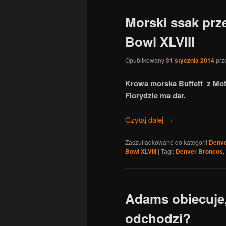
Morski ssak prz
Bowl XLVIII
Opublikowany
31 stycznia 2014
prz
Krowa morska Buffett z Mot
Florydzie ma dar.
Czytaj dalej
→
Zaszufladkowano do kategorii
Denve
Bowl XLVIII
|
Tagi:
Denver Broncos
,
Adams obiecuje
odchodzi?