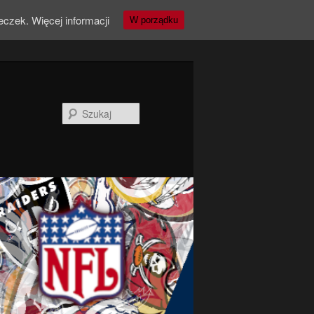
teczek.
Więcej informacji
W porządku
Szukaj