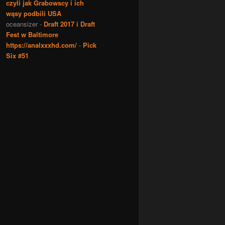
czyli jak Grabowscy i ich
wąsy podbili USA
oceansizer
-
Draft 2017 i Draft
Fest w Baltimore
https://analxxxhd.com/
-
Pick
Six #51