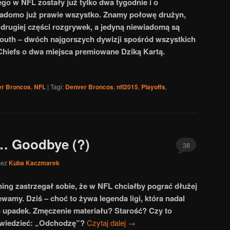
o w NFL zostały już tylko dwa tygodnie i o
wiadomo już prawie wszystko. Znamy połowę drużyn,
 drugiej części rozgrywek, a jedyną niewiadomą są
outh – dwóch najgorszych dywizji spośród wszystkich
 Chiefs o dwa miejsca premiowane Dziką Kartą.
r Broncos
,
NFL
|
Tagi:
Denver Broncos
,
nfl2015
,
Playoffs
,
ay… Goodbye (?)
38
zez
Kuba Kaczmarek
ng zastrzegał sobie, że w NFL chciałby pograć dłużej
wamy. Dziś – choć to żywa legenda ligi, która nadal
o upadek. Zmęczenie materiału? Starość? Czy to
wiedzieć: „Odchodzę”?
Czytaj dalej
→