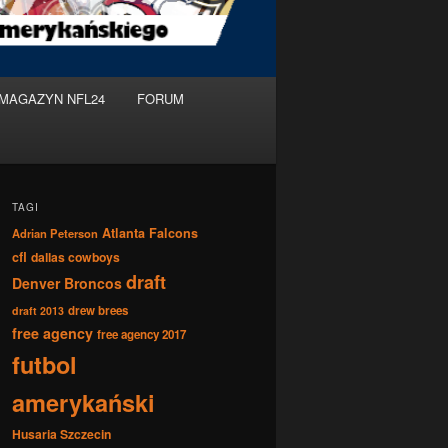
MAGAZYN NFL24
FORUM
TAGI
Atlanta Falcons
Adrian Peterson
cfl
dallas cowboys
draft
Denver Broncos
drew brees
draft 2013
free agency
free agency 2017
futbol
amerykański
Husaria Szczecin