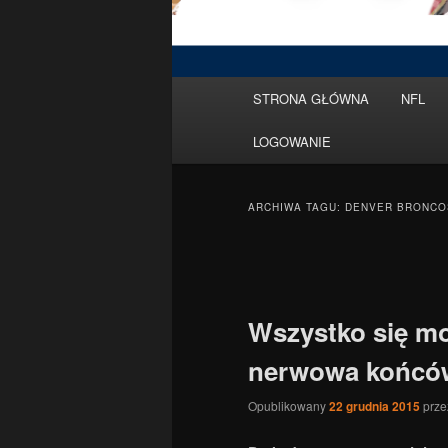
Menu
STRONA GŁÓWNA
NFL
Przeskocz
Przeskocz
główne
LOGOWANIE
do
do
tekstu
widgetów
ARCHIWA TAGU:
DENVER BRONCO
Nawigacja
po
wpisach
Wszystko się mo
nerwowa końcó
Opublikowany
22 grudnia 2015
prz