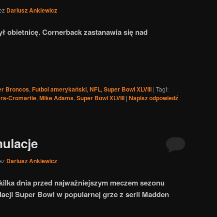
ez
Dariusz Ankiewicz
ł obietnicę. Cornerback zastanawia się nad
r Broncos
,
Futbol amerykański
,
NFL
,
Super Bowl XLVIII
|
Tagi:
rs-Cromartie
,
Mike Adams
,
Super Bowl XLVIII
|
Napisz odpowiedź
ulacje
ez
Dariusz Ankiewicz
 kilka dnia przed najważniejszym meczem sezonu
acji Super Bowl w popularnej grze z serii Madden