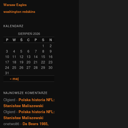
Warsaw Eagles
washington redskins
KALENDARZ
SIERPIEŃ 2026
P
W
Ś
C
P
S
N
1
2
3
4
5
6
7
8
9
10
11
12
13
14
15
16
17
18
19
20
21
22
23
24
25
26
27
28
29
30
31
« maj
NAJNOWSZE KOMENTARZE
Olgierd
-
Polska historia NFL:
Stanisław Maliszewski
Olgierd
-
Polska historia NFL:
Stanisław Maliszewski
onetwo86
-
Da Bears 1985,