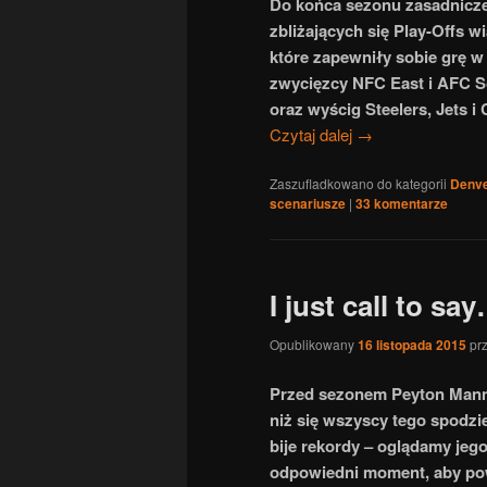
Do końca sezonu zasadniczeg
zbliżających się Play-Offs 
które zapewniły sobie grę w
zwycięzcy NFC East i AFC S
oraz wyścig Steelers, Jets i
Czytaj dalej
→
Zaszufladkowano do kategorii
Denve
scenariusze
|
33
komentarze
I just call to s
Opublikowany
16 listopada 2015
pr
Przed sezonem Peyton Manni
niż się wszyscy tego spodzie
bije rekordy – oglądamy jeg
odpowiedni moment, aby po