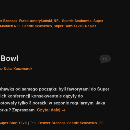
r Broncos
,
Futbol amerykański
,
NFL
,
Seattle Seahawks
,
Super
Madden NFL
,
Seattle Seahawks
,
Super Bowl XLVIII
|
Napisz
 Bowl
39
ez
Kuba Kaczmarek
eahawks od samego początku byli faworytami do Super
ch konferencji konsekwentnie dążyły do
otowały tylko 3 porażki w sezonie regularnym. Jaka
Jorku? Zapraszam.
Czytaj dalej
→
Super Bowl XLVIII
|
Tagi:
Denver Broncos
,
Seattle Seahawks
|
39