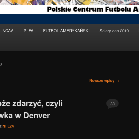
NCAA
PLFA
FUTBOL AMERYKAŃSKI
Salary cap 2019
S
Nowsze wpisy
→
że zdarzyć, czyli
33
wka w Denver
ez
NFL24