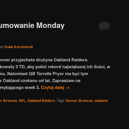
sumowanie Monday
zez
Kuba Kaczmarek
enver przyjechała drużyna Oakland Raiders.
owały 3 TD, aby pobić rekord największej ich ilości, w
nu. Natomiast QB Terrelle Pryor ma być tym
w Oakland czekano od lat. Zapraszam na
mykającego week 3.
Czytaj dalej
→
r Broncos
,
NFL
,
Oakland Raiders
|
Tagi:
Denver Broncos
,
oakland