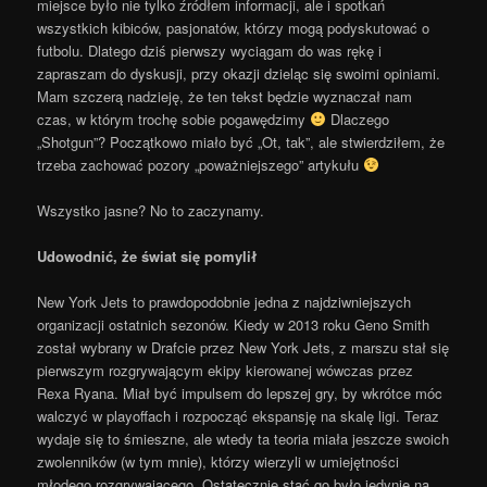
miejsce było nie tylko źródłem informacji, ale i spotkań
wszystkich kibiców, pasjonatów, którzy mogą podyskutować o
futbolu. Dlatego dziś pierwszy wyciągam do was rękę i
zapraszam do dyskusji, przy okazji dzieląc się swoimi opiniami.
Mam szczerą nadzieję, że ten tekst będzie wyznaczał nam
czas, w którym trochę sobie pogawędzimy
Dlaczego
„Shotgun”? Początkowo miało być „Ot, tak”, ale stwierdziłem, że
trzeba zachować pozory „poważniejszego” artykułu
Wszystko jasne? No to zaczynamy.
Udowodnić, że świat się pomylił
New York Jets to prawdopodobnie jedna z najdziwniejszych
organizacji ostatnich sezonów. Kiedy w 2013 roku Geno Smith
został wybrany w Drafcie przez New York Jets, z marszu stał się
pierwszym rozgrywającym ekipy kierowanej wówczas przez
Rexa Ryana. Miał być impulsem do lepszej gry, by wkrótce móc
walczyć w playoffach i rozpocząć ekspansję na skalę ligi. Teraz
wydaje się to śmieszne, ale wtedy ta teoria miała jeszcze swoich
zwolenników (w tym mnie), którzy wierzyli w umiejętności
młodego rozgrywającego. Ostatecznie stać go było jedynie na