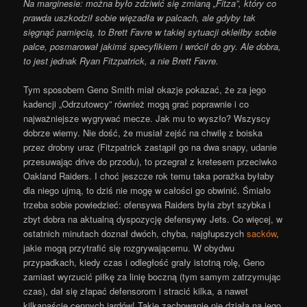
Na marginesie: można było zdziwić się zmianą „Fitza”, który co
prawda uszkodził sobie więzadła w palcach, ale gdyby tak
sięgnąć pamięcią, to Brett Favre w takiej sytuacji okleiłby sobie
palce, posmarował jakimś specyfikiem i wrócił do gry. Ale dobra,
to jest jednak Ryan Fitzpatrick, a nie Brett Favre.
Tym sposobem Geno Smith miał okazje pokazać, że za jego
kadencji „Odrzutowcy” również mogą grać poprawnie i co
najważniejsze wygrywać mecze. Jak mu to wyszło? Wszyscy
dobrze wiemy. Nie dość, że musiał zejść na chwilę z boiska
przez drobny uraz (Fitzpatrick zastąpił go na dwa snapy, udanie
przesuwając drive do przodu), to przegrał z kretesem przeciwko
Oakland Raiders. I choć jeszcze rok temu taka porażka byłaby
dla niego ujmą, to dziś nie mogę w całości go obwinić. Śmiało
trzeba sobie powiedzieć: ofensywa Raiders była zbyt szybka i
zbyt dobra na aktualną dyspozycję defensywy Jets. Co więcej, w
ostatnich minutach doznał dwóch, chyba, najgłupszych
sacków
,
jakie mogą przytrafić się rozgrywającemu. W obydwu
przypadkach, kiedy czas i odległość grały istotną rolę, Geno
zamiast wyrzucić piłkę za linię boczną (tym samym zatrzymując
czas), dał się złapać defensorom i stracić kilka, a nawet
kilkanaście cennych jardów! Takie zachowanie nie działa na jego