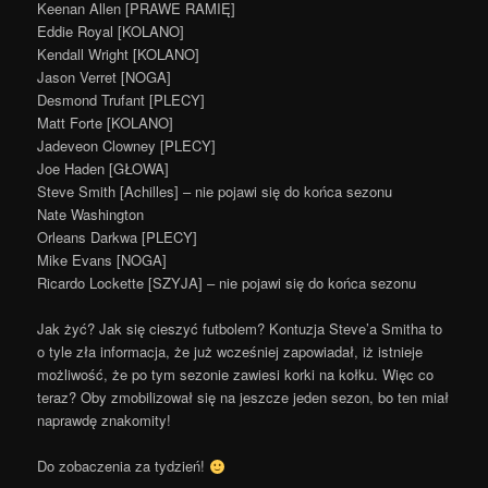
Keenan Allen [PRAWE RAMIĘ]
Eddie Royal [KOLANO]
Kendall Wright [KOLANO]
Jason Verret [NOGA]
Desmond Trufant [PLECY]
Matt Forte [KOLANO]
Jadeveon Clowney [PLECY]
Joe Haden [GŁOWA]
Steve Smith [Achilles] – nie pojawi się do końca sezonu
Nate Washington
Orleans Darkwa [PLECY]
Mike Evans [NOGA]
Ricardo Lockette [SZYJA] – nie pojawi się do końca sezonu
Jak żyć? Jak się cieszyć futbolem? Kontuzja Steve’a Smitha to
o tyle zła informacja, że już wcześniej zapowiadał, iż istnieje
możliwość, że po tym sezonie zawiesi korki na kołku. Więc co
teraz? Oby zmobilizował się na jeszcze jeden sezon, bo ten miał
naprawdę znakomity!
Do zobaczenia za tydzień!