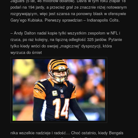
Jaguars (5 lat, 46 milionów dolarów). Davis w tym roku złapał 18
podań na 194 jardy, a przecież grał ze znacznie niżej notowanym
rozgrywającym, więc jest szansa na ponowny blask w ofensywie
Gary’ego Kubiaka. Pierwszy sprawdzian – Indianapolis Colts.
– Andy Dalton nadal kopie tyłki wszystkim zespołom w NFL i
rzuca, po raz kolejny, na łączną odległość 325 jardów. Pytanie
tylko kiedy wróci do swojej „magicznej” dyspozycji, która
wyrzuca do śmiet
nika wszelkie nadzieje i radość… Choć ostatnio, kiedy Bengals