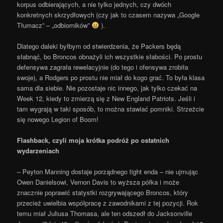
korpus odbierających, a nie tylko jednych, czy dwóch
konkretnych skrzydłowych (czy jak to czasem nazywa „Google
Tłumacz” – „odbiorników”
).
Dlatego daleki byłbym od stwierdzenia, że Packers będą
słabnąć, bo Broncos obnażyli ich wszystkie słabości. Po prostu
defensywa zagrała rewelacyjnie (do tego i ofensywa zrobiła
swoje), a Rodgers po prostu nie miał do kogo grać. To była klasa
sama dla siebie. Nie pozostaje nic innego, jak tylko czekać na
Week 12, kiedy to zmierzą się z New England Patriots. Jeśli i
tam wygrają w taki sposób, to można stawiać pomniki. Strzeżcie
się nowego Legion of Boom!
Flashback, czyli moja krótka podróż po ostatnich
wydarzeniach
– Peyton Manning dostaje porządnego tight enda – nie ujmując
Owen Danielsowi, Vernon Davis to wyższa półka i może
znacznie poprawić statystki rozgrywającego Broncos, który
przecież uwielbia współpracę z zawodnikami z tej pozycji. Rok
temu miał Juliusa Thomasa, ale ten odszedł do Jacksonville