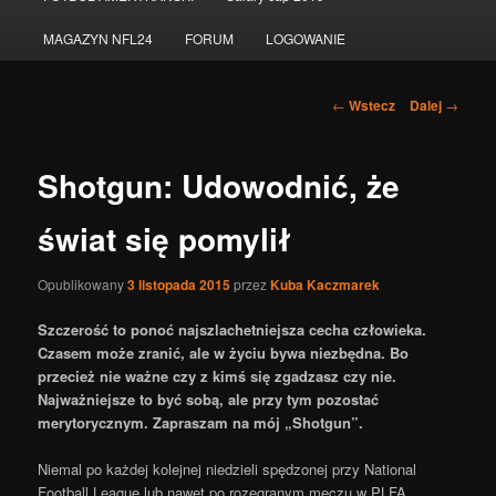
do
MAGAZYN NFL24
FORUM
LOGOWANIE
tekstu
Nawigacja
←
Wstecz
Dalej
→
po
wpisach
Shotgun: Udowodnić, że
świat się pomylił
Opublikowany
3 listopada 2015
przez
Kuba Kaczmarek
Szczerość to ponoć najszlachetniejsza cecha człowieka.
Czasem może zranić, ale w życiu bywa niezbędna. Bo
przecież nie ważne czy z kimś się zgadzasz czy nie.
Najważniejsze to być sobą, ale przy tym pozostać
merytorycznym. Zapraszam na mój „Shotgun”.
Niemal po każdej kolejnej niedzieli spędzonej przy National
Football League lub nawet po rozegranym meczu w PLFA