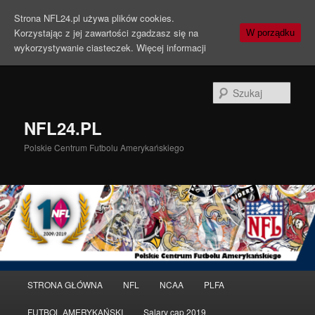
Strona NFL24.pl używa plików cookies.
Korzystając z jej zawartości zgadzasz się na
W porządku
wykorzystywanie ciasteczek.
Więcej informacji
Szuka
NFL24.PL
Polskie Centrum Futbolu Amerykańskiego
Menu
STRONA GŁÓWNA
NFL
NCAA
PLFA
Przeskocz
główne
FUTBOL AMERYKAŃSKI
Salary cap 2019