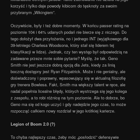
korzyść i tylko daje powody kibicom do tęsknoty za swoim
przybranym „Wikingiem”.
Oczywiście, były i też dobre momenty. W końcu passer rating na
poziomie 104 i 64% udanych podań nie bierze się z niczego. Do
tego dołożył dwa przyłożenia, no i jednego INT (wyjątkowego dla
39-letniego Charlesa Woodsona, który stał się liderem tej
klasyfikacji w lidze). Jednak, czy ten występ był odpowiedzią na
zadawane przeze mnie sobie pytanie? Myślę, że tak. Geno
Smith nie jest jeszcze dobrą opcją dla Jets, kiedy za linią
boczną dostępny jest Ryan Fitzpatrick. Może i nie genialny, ale
doświadczony i poprawny, wpasowujący się w aktualną filozofię
gry trenera Bowlesa. Fakt, Smith ma większy talent w ręce, ale
nadal popełnia licealne błędy, których wystrzega się jego kolega
z zespołu, a to robi różnicę na tym poziomie. Ale to dobrze, bo
Geno ma się od kogo uczyć i gdy nadejdzie jego czas, to może
rozpocząć całkiem nowy rozdział w jego krótkiej karierze.
Legion of Boom 2.0 (?)
To chyba najlepszy czas, żeby móc „posłodzić” defensywie