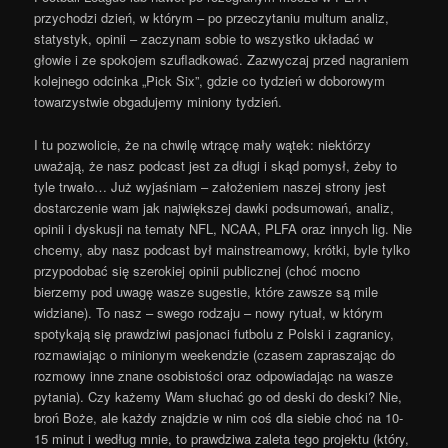
przychodzi dzień, w którym – po przeczytaniu multum analiz,
statystyk, opinii – zaczynam sobie to wszystko układać w
głowie i ze spokojem szufladkować. Zazwyczaj przed nagraniem
kolejnego odcinka „Pick Six”, gdzie co tydzień w doborowym
towarzystwie obgadujemy miniony tydzień.
I tu pozwolicie, że na chwilę wtrącę mały wątek: niektórzy
uważają, że nasz podcast jest za długi i skąd pomysł, żeby to
tyle trwało… Już wyjaśniam – założeniem naszej strony jest
dostarczenie wam jak największej dawki podsumowań, analiz,
opinii i dyskusji na tematy NFL, NCAA, PLFA oraz innych lig. Nie
chcemy, aby nasz podcast był mainstreamowy, krótki, byle tylko
przypodobać się szerokiej opinii publicznej (choć mocno
bierzemy pod uwagę wasze sugestie, które zawsze są mile
widziane). To nasz – swego rodzaju – nowy rytuał, w którym
spotykają się prawdziwi pasjonaci futbolu z Polski i zagranicy,
rozmawiając o minionym weekendzie (czasem zapraszając do
rozmowy inne znane osobistości oraz odpowiadając na wasze
pytania). Czy każemy Wam słuchać go od deski do deski? Nie,
broń Boże, ale każdy znajdzie w nim coś dla siebie choć na 10-
15 minut i według mnie, to prawdziwa zaleta tego projektu (który,