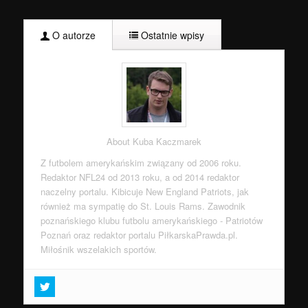
O autorze
Ostatnie wpisy
About Kuba Kaczmarek
Z futbolem amerykańskim związany od 2006 roku.
Redaktor NFL24 od 2013 roku, a od 2014 redaktor
naczelny portalu. Kibicuje New England Patriots, jak
również ma sympatię do St. Louis Rams. Zawodnik
poznańskiego klubu futbolu amerykańskiego - Patriotów
Poznań oraz redaktor portalu PiłkarskaPrawda.pl.
Miłośnik wszelakich sportów.
Super Bowl LIII: Historia pewnej znajomości…
- 1
lutego 2019