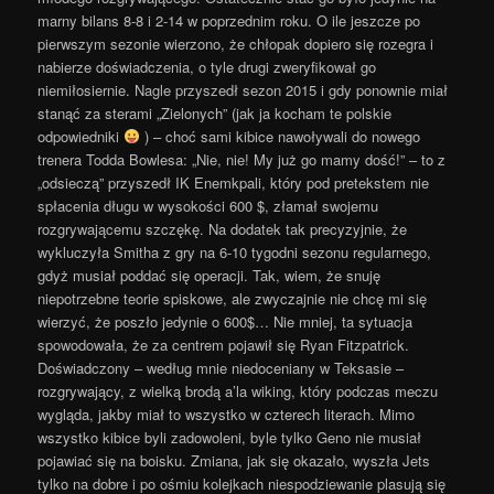
marny bilans 8-8 i 2-14 w poprzednim roku. O ile jeszcze po
pierwszym sezonie wierzono, że chłopak dopiero się rozegra i
nabierze doświadczenia, o tyle drugi zweryfikował go
niemiłosiernie. Nagle przyszedł sezon 2015 i gdy ponownie miał
stanąć za sterami „Zielonych” (jak ja kocham te polskie
odpowiedniki
) – choć sami kibice nawoływali do nowego
trenera Todda Bowlesa: „Nie, nie! My już go mamy dość!” – to z
„odsieczą” przyszedł IK Enemkpali, który pod pretekstem nie
spłacenia długu w wysokości 600 $, złamał swojemu
rozgrywającemu szczękę. Na dodatek tak precyzyjnie, że
wykluczyła Smitha z gry na 6-10 tygodni sezonu regularnego,
gdyż musiał poddać się operacji. Tak, wiem, że snuję
niepotrzebne teorie spiskowe, ale zwyczajnie nie chcę mi się
wierzyć, że poszło jedynie o 600$… Nie mniej, ta sytuacja
spowodowała, że za centrem pojawił się Ryan Fitzpatrick.
Doświadczony – według mnie niedoceniany w Teksasie –
rozgrywający, z wielką brodą a’la wiking, który podczas meczu
wygląda, jakby miał to wszystko w czterech literach. Mimo
wszystko kibice byli zadowoleni, byle tylko Geno nie musiał
pojawiać się na boisku. Zmiana, jak się okazało, wyszła Jets
tylko na dobre i po ośmiu kolejkach niespodziewanie plasują się