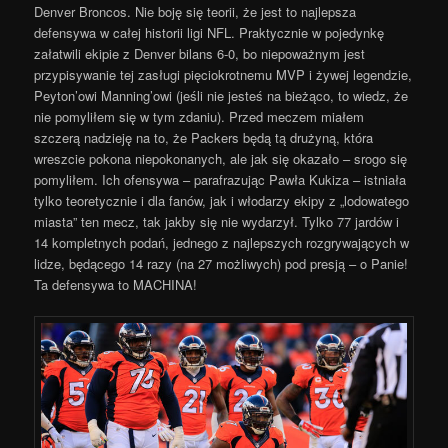
Denver Broncos. Nie boję się teorii, że jest to najlepsza
defensywa w całej historii ligi NFL. Praktycznie w pojedynkę
załatwili ekipie z Denver bilans 6-0, bo niepoważnym jest
przypisywanie tej zasługi pięciokrotnemu MVP i żywej legendzie,
Peyton’owi Manning’owi (jeśli nie jesteś na bieżąco, to wiedz, że
nie pomyliłem się w tym zdaniu). Przed meczem miałem
szczerą nadzieję na to, że Packers będą tą drużyną, która
wreszcie pokona niepokonanych, ale jak się okazało – srogo się
pomyliłem. Ich ofensywa – parafrazując Pawła Kukiza – istniała
tylko teoretycznie i dla fanów, jak i włodarzy ekipy z „lodowatego
miasta” ten mecz, tak jakby się nie wydarzył. Tylko 77 jardów i
14 kompletnych podań, jednego z najlepszych rozgrywających w
lidze, będącego 14 razy (na 27 możliwych) pod presją – o Panie!
Ta defensywa to MACHINA!