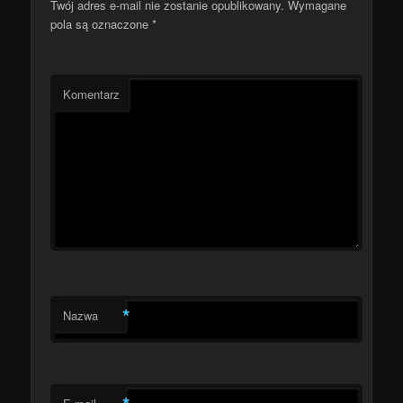
Twój adres e-mail nie zostanie opublikowany.
Wymagane
pola są oznaczone
*
Komentarz
*
Nazwa