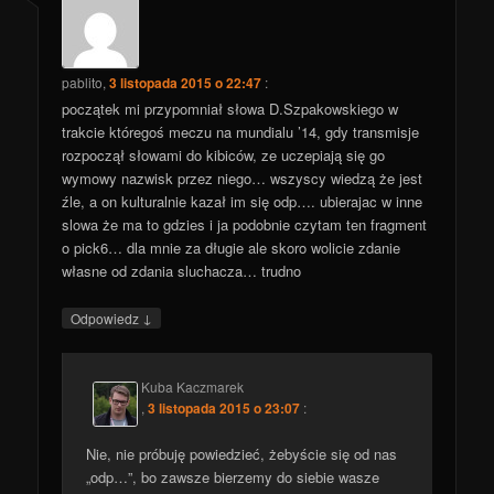
pablito
,
3 listopada 2015 o 22:47
:
początek mi przypomniał słowa D.Szpakowskiego w
trakcie któregoś meczu na mundialu ’14, gdy transmisje
rozpoczął słowami do kibiców, ze uczepiają się go
wymowy nazwisk przez niego… wszyscy wiedzą że jest
źle, a on kulturalnie kazał im się odp…. ubierajac w inne
slowa że ma to gdzies i ja podobnie czytam ten fragment
o pick6… dla mnie za długie ale skoro wolicie zdanie
własne od zdania sluchacza… trudno
↓
Odpowiedz
Kuba Kaczmarek
,
3 listopada 2015 o 23:07
:
Nie, nie próbuję powiedzieć, żebyście się od nas
„odp…”, bo zawsze bierzemy do siebie wasze