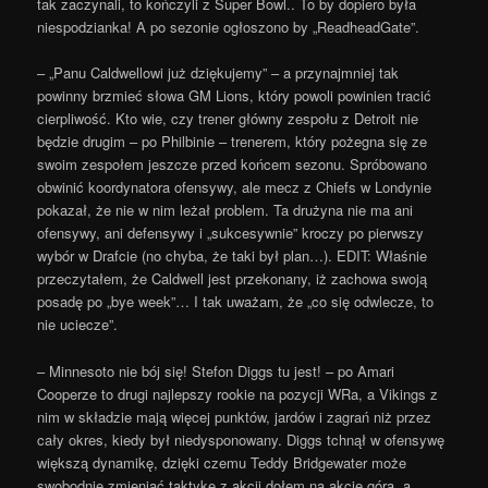
tak zaczynali, to kończyli z Super Bowl.. To by dopiero była
niespodzianka! A po sezonie ogłoszono by „ReadheadGate”.
– „Panu Caldwellowi już dziękujemy” – a przynajmniej tak
powinny brzmieć słowa GM Lions, który powoli powinien tracić
cierpliwość. Kto wie, czy trener główny zespołu z Detroit nie
będzie drugim – po Philbinie – trenerem, który pożegna się ze
swoim zespołem jeszcze przed końcem sezonu. Spróbowano
obwinić koordynatora ofensywy, ale mecz z Chiefs w Londynie
pokazał, że nie w nim leżał problem. Ta drużyna nie ma ani
ofensywy, ani defensywy i „sukcesywnie” kroczy po pierwszy
wybór w Drafcie (no chyba, że taki był plan…). EDIT: Właśnie
przeczytałem, że Caldwell jest przekonany, iż zachowa swoją
posadę po „bye week”… I tak uważam, że „co się odwlecze, to
nie uciecze”.
– Minnesoto nie bój się! Stefon Diggs tu jest! – po Amari
Cooperze to drugi najlepszy rookie na pozycji WRa, a Vikings z
nim w składzie mają więcej punktów, jardów i zagrań niż przez
cały okres, kiedy był niedysponowany. Diggs tchnął w ofensywę
większą dynamikę, dzięki czemu Teddy Bridgewater może
swobodnie zmieniać taktykę z akcji dołem na akcje górą, a