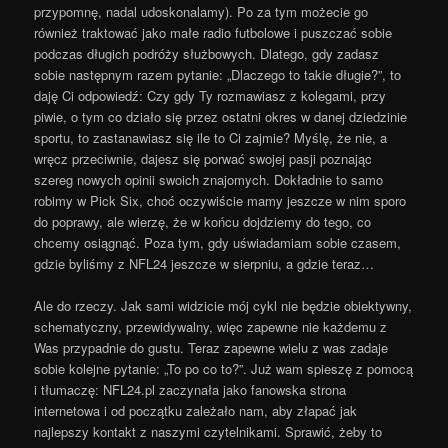
przypomnę, nadal udoskonalamy). Po za tym możecie go
również traktować jako małe radio futbolowe i puszczać sobie
podczas długich podróży służbowych. Dlatego, gdy zadasz
sobie następnym razem pytanie: „Dlaczego to takie długie?”, to
daję Ci odpowiedź: Czy gdy Ty rozmawiasz z kolegami, przy
piwie, o tym co działo się przez ostatni okres w danej dziedzinie
sportu, to zastanawiasz się ile to Ci zajmie? Myślę, że nie, a
wręcz przeciwnie, dajesz się porwać swojej pasji poznając
szereg nowych opinii swoich znajomych. Dokładnie to samo
robimy w Pick Six, choć oczywiście mamy jeszcze w nim sporo
do poprawy, ale wierzę, że w końcu dojdziemy do tego, co
chcemy osiągnąć. Poza tym, gdy uświadamiam sobie czasem,
gdzie byliśmy z NFL24 jeszcze w sierpniu, a gdzie teraz…
Ale do rzeczy. Jak sami widzicie mój cykl nie będzie obiektywny,
schematyczny, przewidywalny, więc zapewne nie każdemu z
Was przypadnie do gustu. Teraz zapewne wielu z was zadaje
sobie kolejne pytanie: „To po co to?”. Już wam spieszę z pomocą
i tłumaczę: NFL24.pl zaczynała jako fanowska strona
internetowa i od początku zależało nam, aby złapać jak
najlepszy kontakt z naszymi czytelnikami. Sprawić, żeby to