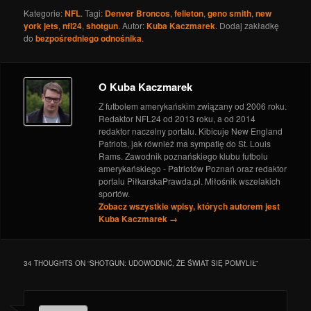
Super Bowl LII: U.S. Bank Stadium, czyli
Kategorie:
NFL
. Tagi:
Denver Broncos
,
felieton
,
geno smith
,
new
architektoniczna perełka
- 30 stycznia 2018
york jets
,
nfl24
,
shotgun
. Autor:
Kuba Kaczmarek
. Dodaj zakładkę
do
bezpośredniego odnośnika
NFL 2017: Niewzruszone pożegnanie z Thursday
.
Night Football
- 14 grudnia 2017
NFL 2017: Cowboys jakich znamy i pamiętamy
- 1
grudnia 2017
O Kuba Kaczmarek
NFL 2017: Eagles nadal na czele, hit kolejki spełnił
Z futbolem amerykańskim związany od 2006 roku.
oczekiwania
- 29 listopada 2017
Redaktor NFL24 od 2013 roku, a od 2014
redaktor naczelny portalu. Kibicuje New England
Patriots, jak również ma sympatię do St. Louis
Rams. Zawodnik poznańskiego klubu futbolu
amerykańskiego - Patriotów Poznań oraz redaktor
portalu PiłkarskaPrawda.pl. Miłośnik wszelakich
sportów.
Zobacz wszystkie wpisy, których autorem jest
Kuba Kaczmarek
→
34 THOUGHTS ON “
SHOTGUN: UDOWODNIĆ, ŻE ŚWIAT SIĘ POMYLIŁ
”