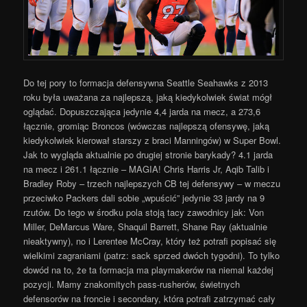
Do tej pory to formacja defensywna Seattle Seahawks z 2013
roku była uważana za najlepszą, jaką kiedykolwiek świat mógł
oglądać. Dopuszczająca jedynie 4,4 jarda na mecz, a 273,6
łącznie, gromiąc Broncos (wówczas najlepszą ofensywę, jaką
kiedykolwiek kierował starszy z braci Manningów) w Super Bowl.
Jak to wygląda aktualnie po drugiej stronie barykady? 4.1 jarda
na mecz i 261.1 łącznie – MAGIA! Chris Harris Jr, Aqib Talib i
Bradley Roby – trzech najlepszych CB tej defensywy – w meczu
przeciwko Packers dali sobie „wpuścić” jedynie 33 jardy na 9
rzutów. Do tego w środku pola stoją tacy zawodnicy jak: Von
Miller, DeMarcus Ware, Shaquil Barrett, Shane Ray (aktualnie
nieaktywny), no i Lerentee McCray, który też potrafi popisać się
wielkimi zagraniami (patrz: sack sprzed dwóch tygodni). To tylko
dowód na to, że ta formacja ma playmakerów na niemal każdej
pozycji. Mamy znakomitych pass-rusherów, świetnych
defensorów na froncie i secondary, która potrafi zatrzymać cały