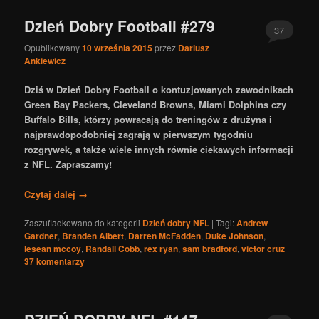
Dzień Dobry Football #279
37
Opublikowany
10 września 2015
przez
Dariusz
Ankiewicz
Dziś w Dzień Dobry Football o kontuzjowanych zawodnikach
Green Bay Packers, Cleveland Browns, Miami Dolphins czy
Buffalo Bills, którzy powracają do treningów z drużyna i
najprawdopodobniej zagrają w pierwszym tygodniu
rozgrywek, a także wiele innych równie ciekawych informacji
z NFL. Zapraszamy!
Czytaj dalej
→
Zaszufladkowano do kategorii
Dzień dobry NFL
|
Tagi:
Andrew
Gardner
,
Branden Albert
,
Darren McFadden
,
Duke Johnson
,
lesean mccoy
,
Randall Cobb
,
rex ryan
,
sam bradford
,
victor cruz
|
37
komentarzy