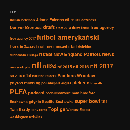
TAGI
Atlanta Falcons
cfl
dallas cowboys
Adrian Peterson
draft
Denver Broncos
free agency
drew brees
draft 2013
futbol amerykański
free agency 2017
johnny manziel
Husaria Szczecin
miami dolphins
ncaa
news
New England Patriots
Minnesota Vikings
nfl
nfl 2017
nfl24
nfl2015
nfl 2016
new york jets
Panthers Wrocław
nflpl
nfl 2018
oakland raiders
pick six
peyton manning
philadelphia eagles
Playoffs
PLFA
podcast
podsumowanie
sam bradford
super bowl
tnf
Seattle Seahawks
Seahawks gdynia
Topliga
Tom Brady
tony romo
Warsaw Eagles
washington redskins