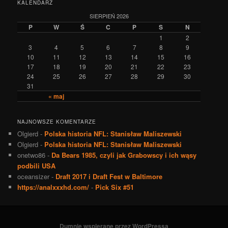
KALENDARZ
SIERPIEŃ 2026
P
W
Ś
C
P
S
N
1
2
3
4
5
6
7
8
9
10
11
12
13
14
15
16
17
18
19
20
21
22
23
24
25
26
27
28
29
30
31
« maj
NAJNOWSZE KOMENTARZE
Olgierd
-
Polska historia NFL: Stanisław Maliszewski
Olgierd
-
Polska historia NFL: Stanisław Maliszewski
onetwo86
-
Da Bears 1985, czyli jak Grabowscy i ich wąsy
podbili USA
oceansizer
-
Draft 2017 i Draft Fest w Baltimore
https://analxxxhd.com/
-
Pick Six #51
Dumnie wspierane przez WordPressa