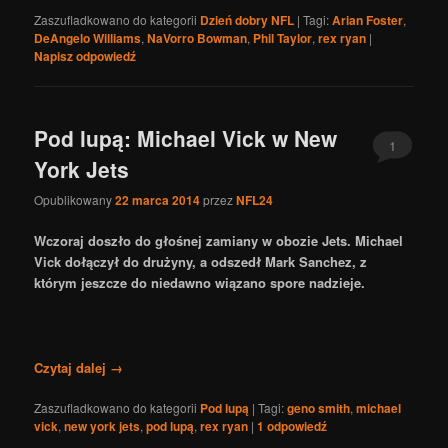
Zaszufladkowano do kategorii
Dzień dobry NFL
|
Tagi:
Arian Foster
,
DeAngelo Williams
,
NaVorro Bowman
,
Phil Taylor
,
rex ryan
|
Napisz odpowiedź
Pod lupą: Michael Vick w New
1
York Jets
Opublikowany
22 marca 2014
przez
NFL24
Wczoraj doszło do głośnej zamiany w obozie Jets. Michael
Vick dołączył do drużyny, a odszedł Mark Sanchez, z
którym jeszcze do niedawno wiązano spore nadzieje.
Czytaj dalej
→
Zaszufladkowano do kategorii
Pod lupą
|
Tagi:
geno smith
,
michael
vick
,
new york jets
,
pod lupą
,
rex ryan
|
1
odpowiedź