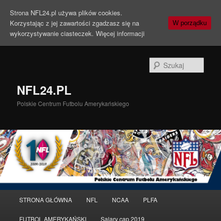
Strona NFL24.pl używa plików cookies.
Korzystając z jej zawartości zgadzasz się na
W porządku
wykorzystywanie ciasteczek.
Więcej informacji
Szuka
NFL24.PL
Polskie Centrum Futbolu Amerykańskiego
Menu
STRONA GŁÓWNA
NFL
NCAA
PLFA
Przeskocz
Przeskocz
główne
FUTBOL AMERYKAŃSKI
Salary cap 2019