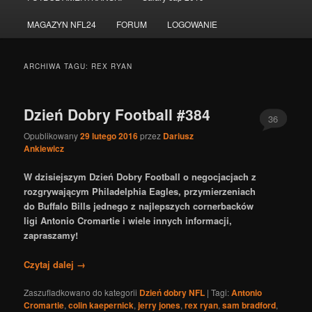
do
do
MAGAZYN NFL24
FORUM
LOGOWANIE
tekstu
widgetów
ARCHIWA TAGU:
REX RYAN
Dzień Dobry Football #384
36
Opublikowany
29 lutego 2016
przez
Dariusz
Ankiewicz
W dzisiejszym Dzień Dobry Football o negocjacjach z
rozgrywającym Philadelphia Eagles, przymierzeniach
do Buffalo Bills jednego z najlepszych cornerbacków
ligi Antonio Cromartie i wiele innych informacji,
zapraszamy!
Czytaj dalej
→
Zaszufladkowano do kategorii
Dzień dobry NFL
|
Tagi:
Antonio
Cromartie
,
colin kaepernick
,
jerry jones
,
rex ryan
,
sam bradford
,