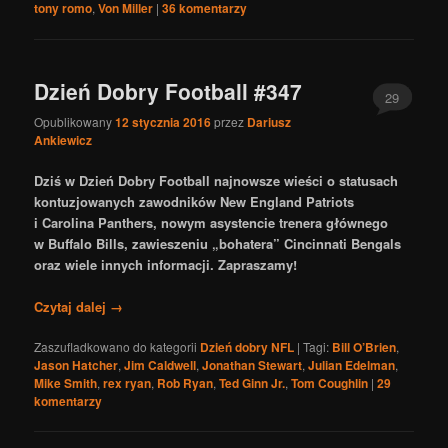
tony romo
,
Von Miller
|
36
komentarzy
Dzień Dobry Football #347
29
Opublikowany
12 stycznia 2016
przez
Dariusz
Ankiewicz
Dziś w Dzień Dobry Football najnowsze wieści o statusach
kontuzjowanych zawodników New England Patriots
i Carolina Panthers, nowym asystencie trenera głównego
w Buffalo Bills, zawieszeniu „bohatera” Cincinnati Bengals
oraz wiele innych informacji. Zapraszamy!
Czytaj dalej
→
Zaszufladkowano do kategorii
Dzień dobry NFL
|
Tagi:
Bill O’Brien
,
Jason Hatcher
,
Jim Caldwell
,
Jonathan Stewart
,
Julian Edelman
,
Mike Smith
,
rex ryan
,
Rob Ryan
,
Ted Ginn Jr.
,
Tom Coughlin
|
29
komentarzy