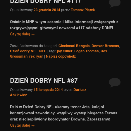
DZIEŃ DOBRY NFL #117
Opublikowany
23 grudnia 2014
przez
Tomasz Piątek
Ostatnie MNF w tym sezonie i kilka informacji związanych z
rozgrywającymi głównymi newsami #117 odsłony DDNFL.
Czytaj dalej
→
Zaszufladkowano do kategorii
Cincinnati Bengals
,
Denver Broncos
,
Dzień dobry NFL
,
NFL
|
Tagi:
jay cutler
,
Logan Thomas
,
Rex
Grossman
,
rex ryan
|
Napisz odpowiedź
DZIEŃ DOBRY NFL #87
Opublikowany
15 listopada 2014
przez
Dariusz
Ankiewicz
Dziś w Dzień Dobry NFL ukarany trener Jets, kolejni
kontuzjowani zawodnicy, wątpliwy występ biegacza Texans
oraz niecierpliwiony koordynator Browns. Zapraszamy!
Czytaj dalej
→