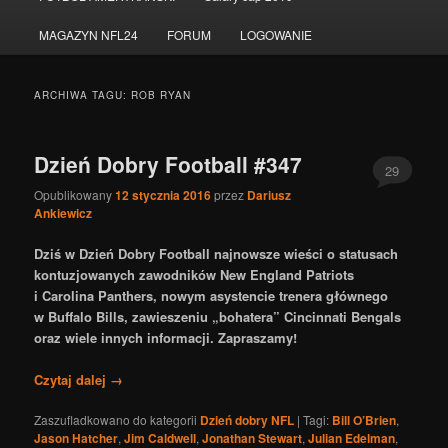
do
do
MAGAZYN NFL24
FORUM
LOGOWANIE
tekstu
widgetów
ARCHIWA TAGU:
ROB RYAN
Dzień Dobry Football #347
29
Opublikowany
12 stycznia 2016
przez
Dariusz
Ankiewicz
Dziś w Dzień Dobry Football najnowsze wieści o statusach
kontuzjowanych zawodników New England Patriots
i Carolina Panthers, nowym asystencie trenera głównego
w Buffalo Bills, zawieszeniu „bohatera” Cincinnati Bengals
oraz wiele innych informacji. Zapraszamy!
Czytaj dalej
→
Zaszufladkowano do kategorii
Dzień dobry NFL
|
Tagi:
Bill O’Brien
,
Jason Hatcher
,
Jim Caldwell
,
Jonathan Stewart
,
Julian Edelman
,