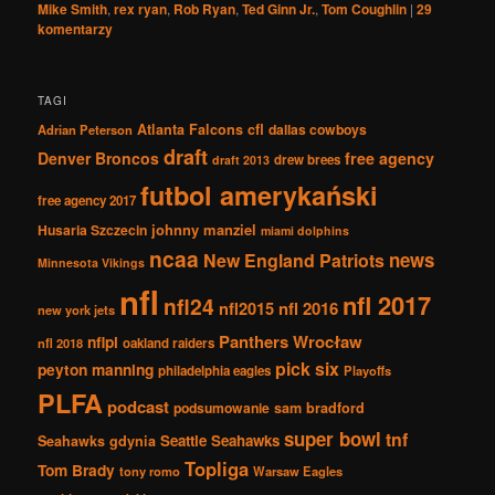
Mike Smith
,
rex ryan
,
Rob Ryan
,
Ted Ginn Jr.
,
Tom Coughlin
|
29
komentarzy
TAGI
Atlanta Falcons
cfl
dallas cowboys
Adrian Peterson
draft
Denver Broncos
free agency
drew brees
draft 2013
futbol amerykański
free agency 2017
johnny manziel
Husaria Szczecin
miami dolphins
ncaa
news
New England Patriots
Minnesota Vikings
nfl
nfl 2017
nfl24
nfl2015
nfl 2016
new york jets
Panthers Wrocław
nflpl
nfl 2018
oakland raiders
pick six
peyton manning
philadelphia eagles
Playoffs
PLFA
podcast
podsumowanie
sam bradford
super bowl
tnf
Seattle Seahawks
Seahawks gdynia
Topliga
Tom Brady
tony romo
Warsaw Eagles