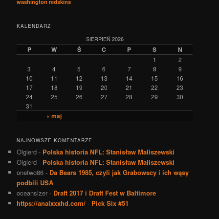
washington redskins
KALENDARZ
SIERPIEŃ 2026
P
W
Ś
C
P
S
N
1
2
3
4
5
6
7
8
9
10
11
12
13
14
15
16
17
18
19
20
21
22
23
24
25
26
27
28
29
30
31
« maj
NAJNOWSZE KOMENTARZE
Olgierd
-
Polska historia NFL: Stanisław Maliszewski
Olgierd
-
Polska historia NFL: Stanisław Maliszewski
onetwo86
-
Da Bears 1985, czyli jak Grabowscy i ich wąsy
podbili USA
oceansizer
-
Draft 2017 i Draft Fest w Baltimore
https://analxxxhd.com/
-
Pick Six #51