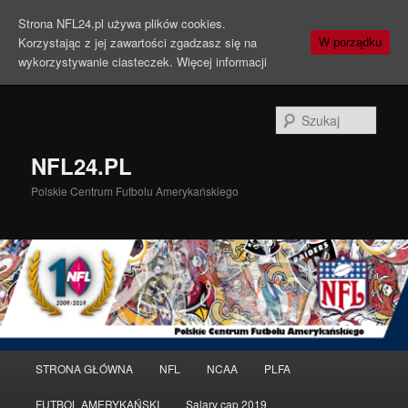
Strona NFL24.pl używa plików cookies.
Korzystając z jej zawartości zgadzasz się na
W porządku
wykorzystywanie ciasteczek.
Więcej informacji
Szuka
NFL24.PL
Polskie Centrum Futbolu Amerykańskiego
Menu
STRONA GŁÓWNA
NFL
NCAA
PLFA
Przeskocz
Przeskocz
główne
FUTBOL AMERYKAŃSKI
Salary cap 2019