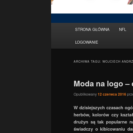
Menu
STRONA GŁÓWNA
NFL
Przeskocz
Przeskocz
główne
LOGOWANIE
do
do
tekstu
widgetów
ARCHIWA TAGU:
WOJCIECH ANDR
Moda na logo – 
Opublikowany
12 czerwca 2016
prz
W dzisiejszych czasach ogó
herbów, kolorów czy kształ
drużyn są tak popularne n
świadczy o kibicowaniu da