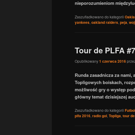
nieporozumieniom międzylu
Zaszufladkowano do kategorii
Oakla
yankees
,
oakland raiders
,
peja
,
woj
Tour de PLFA #
Opublikowany
1 czerwca 2016
prze
Runda zasadnicza za nami, a
Topligowych boiskach, rozp
możliwość gry o występ pod
główny temat dzisiejszej aud
Zaszufladkowano do kategorii
Futbo
plfa 2016
,
radio gol
,
Topliga
,
tour de