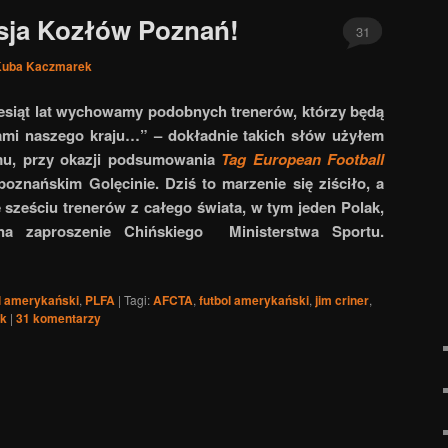
sja Kozłów Poznań!
31
Kuba Kaczmarek
esiąt lat wychowamy podobnych trenerów, którzy będą
cami naszego kraju…” – dokładnie takich słów użyłem
mu, przy okazji podsumowania
Tag European Football
poznańskim Golęcinie. Dziś to marzenie się ziściło, a
 sześciu trenerów z całego świata, w tym jeden Polak,
 na zaproszenie Chińskiego Ministerstwa Sportu.
l amerykański
,
PLFA
|
Tagi:
AFCTA
,
futbol amerykański
,
jim criner
,
ak
|
31
komentarzy