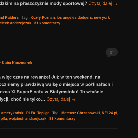
dzkim na płaszczyźnie mody sportowej?
Czytaj dalej
→
nd Raiders
|
Tagi:
Kozły Poznań
,
los angeles dodgers
,
new york
ciech andrzejczak
|
31
komentarzy
7
31
z
Kuba Kaczmarek
 więc czas na rewanże! Już w ten weekend, na
oczniemy prawdziwą walkę o miejsca w półfinałach i
czas XI SuperFinału w Białymstoku! To właśnie
ycji, choć nie tylko…
Czytaj dalej
→
l amerykański
,
PLFA
,
Topliga
|
Tagi:
Mateusz Chrzanowski
,
NFL24.pl
,
 plfa
,
wojciech andrzejczak
|
31
komentarzy