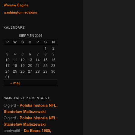
Warsaw Eagles
washington redskins
KALENDARZ
SIERPIEŃ 2026
P
W
Ś
C
P
S
N
1
2
3
4
5
6
7
8
9
10
11
12
13
14
15
16
17
18
19
20
21
22
23
24
25
26
27
28
29
30
31
« maj
NAJNOWSZE KOMENTARZE
Olgierd
-
Polska historia NFL:
Stanisław Maliszewski
Olgierd
-
Polska historia NFL:
Stanisław Maliszewski
onetwo86
-
Da Bears 1985,