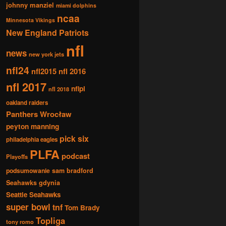
johnny manziel
miami dolphins
ncaa
Minnesota Vikings
New England Patriots
nfl
news
new york jets
nfl24
nfl2015
nfl 2016
nfl 2017
nflpl
nfl 2018
oakland raiders
Panthers Wrocław
peyton manning
pick six
philadelphia eagles
PLFA
podcast
Playoffs
podsumowanie
sam bradford
Seahawks gdynia
Seattle Seahawks
super bowl
tnf
Tom Brady
Topliga
tony romo