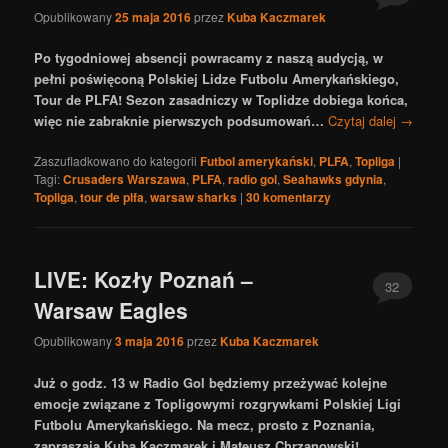
Opublikowany
25 maja 2016
przez
Kuba Kaczmarek
Po tygodniowej absencji powracamy z naszą audycją, w
pełni poświęconą Polskiej Lidze Futbolu Amerykańskiego,
Tour de PLFA! Sezon zasadniczy w Toplidze dobiega końca,
więc nie zabraknie pierwszych podsumowań…
Czytaj dalej
→
Zaszufladkowano do kategorii
Futbol amerykański
,
PLFA
,
Topliga
|
Tagi:
Crusaders Warszawa
,
PLFA
,
radio gol
,
Seahawks gdynia
,
Topliga
,
tour de plfa
,
warsaw sharks
|
30
komentarzy
LIVE: Kozły Poznań –
32
Warsaw Eagles
Opublikowany
3 maja 2016
przez
Kuba Kaczmarek
Już o godz. 13 w Radio Gol będziemy przeżywać kolejne
emocje związane z Topligowymi rozgrywkami Polskiej Ligi
Futbolu Amerykańskiego. Na mecz, prosto z Poznania,
zapraszają Kuba Kaczmarek i Mateusz Chrzanowski!