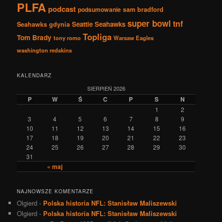
PLFA
podcast
podsumowanie
sam bradford
super bowl
tnf
Seattle Seahawks
Seahawks gdynia
Topliga
Tom Brady
tony romo
Warsaw Eagles
washington redskins
KALENDARZ
SIERPIEŃ 2026
P
W
Ś
C
P
S
N
1
2
3
4
5
6
7
8
9
10
11
12
13
14
15
16
17
18
19
20
21
22
23
24
25
26
27
28
29
30
31
« maj
NAJNOWSZE KOMENTARZE
Olgierd
-
Polska historia NFL: Stanisław Maliszewski
Olgierd
-
Polska historia NFL: Stanisław Maliszewski