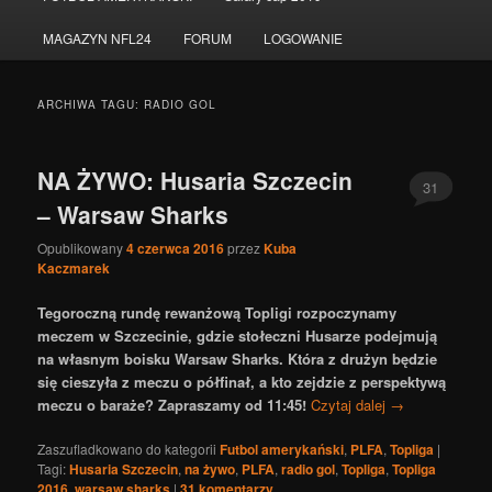
do
do
MAGAZYN NFL24
FORUM
LOGOWANIE
tekstu
widgetów
ARCHIWA TAGU:
RADIO GOL
NA ŻYWO: Husaria Szczecin
31
– Warsaw Sharks
Opublikowany
4 czerwca 2016
przez
Kuba
Kaczmarek
Tegoroczną rundę rewanżową Topligi rozpoczynamy
meczem w Szczecinie, gdzie stołeczni Husarze podejmują
na własnym boisku Warsaw Sharks. Która z drużyn będzie
się cieszyła z meczu o półfinał, a kto zejdzie z perspektywą
meczu o baraże? Zapraszamy od 11:45!
Czytaj dalej
→
Zaszufladkowano do kategorii
Futbol amerykański
,
PLFA
,
Topliga
|
Tagi:
Husaria Szczecin
,
na żywo
,
PLFA
,
radio gol
,
Topliga
,
Topliga
2016
,
warsaw sharks
|
31
komentarzy