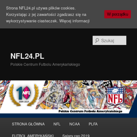
Strona NFL24.pl używa plików cookies.
Korzystając z jej zawartości zgadzasz się na
W porządku
wykorzystywanie ciasteczek.
Więcej informacji
Szuka
NFL24.PL
Polskie Centrum Futbolu Amerykańskiego
Menu
STRONA GŁÓWNA
NFL
NCAA
PLFA
Przeskocz
Przeskocz
główne
FUTBOL AMERYKAŃSKI
Salary cap 2019