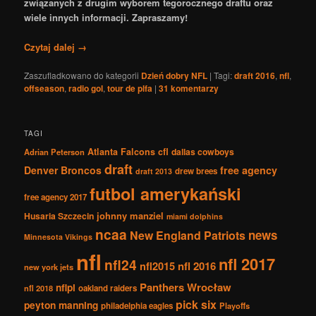
związanych z drugim wyborem tegorocznego draftu oraz
wiele innych informacji. Zapraszamy!
Czytaj dalej
→
Zaszufladkowano do kategorii
Dzień dobry NFL
|
Tagi:
draft 2016
,
nfl
,
offseason
,
radio gol
,
tour de plfa
|
31
komentarzy
TAGI
Atlanta Falcons
cfl
dallas cowboys
Adrian Peterson
draft
Denver Broncos
free agency
drew brees
draft 2013
futbol amerykański
free agency 2017
johnny manziel
Husaria Szczecin
miami dolphins
ncaa
news
New England Patriots
Minnesota Vikings
nfl
nfl 2017
nfl24
nfl2015
nfl 2016
new york jets
Panthers Wrocław
nflpl
nfl 2018
oakland raiders
pick six
peyton manning
philadelphia eagles
Playoffs