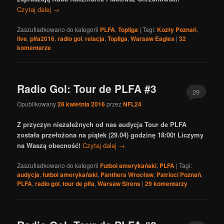
Czytaj dalej
→
Zaszufladkowano do kategorii
PLFA
,
Topliga
|
Tagi:
Kozły Poznań
,
live
,
plfa2016
,
radio gol
,
relacja
,
Topliga
,
Warsaw Eagles
|
32
komentarze
Radio Gol: Tour de PLFA #3
29
Opublikowany
28 kwietnia 2016
przez
NFL24
Z przyczyn niezależnych od nas audycja Tour de PLFA
została przełożona na piątek (29.04) godzinę 18:00! Liczymy
na Waszą obecność!
Czytaj dalej
→
Zaszufladkowano do kategorii
Futbol amerykański
,
PLFA
|
Tagi:
audycja
,
futbol amerykański
,
Panthers Wrocław
,
Patrioci Poznań
,
PLFA
,
radio gol
,
tour de plfa
,
Warsaw Sirens
|
29
komentarzy