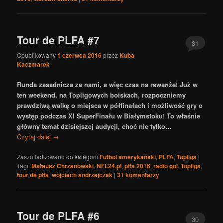
Tour de PLFA #7
31
Opublikowany
1 czerwca 2016
przez
Kuba
Kaczmarek
Runda zasadnicza za nami, a więc czas na rewanże! Już w
ten weekend, na Topligowych boiskach, rozpoczniemy
prawdziwą walkę o miejsca w półfinałach i możliwość gry o
występ podczas XI SuperFinału w Białymstoku! To właśnie
główny temat dzisiejszej audycji, choć nie tylko…
Czytaj dalej
→
Zaszufladkowano do kategorii
Futbol amerykański
,
PLFA
,
Topliga
|
Tagi:
Mateusz Chrzanowski
,
NFL24.pl
,
plfa 2016
,
radio gol
,
Topliga
,
tour de plfa
,
wojciech andrzejczak
|
31
komentarzy
Tour de PLFA #6
30