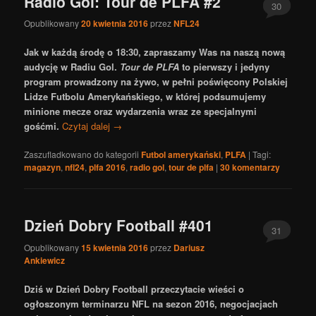
Radio Gol: Tour de PLFA #2
30
Opublikowany
20 kwietnia 2016
przez
NFL24
Jak w każdą środę o 18:30, zapraszamy Was na naszą nową
audycję w Radiu Gol.
Tour de PLFA
to pierwszy i jedyny
program prowadzony na żywo, w pełni poświęcony Polskiej
Lidze Futbolu Amerykańskiego, w której podsumujemy
minione mecze oraz wydarzenia wraz ze specjalnymi
gośćmi.
Czytaj dalej
→
Zaszufladkowano do kategorii
Futbol amerykański
,
PLFA
|
Tagi:
magazyn
,
nfl24
,
plfa 2016
,
radio gol
,
tour de plfa
|
30
komentarzy
Dzień Dobry Football #401
31
Opublikowany
15 kwietnia 2016
przez
Dariusz
Ankiewicz
Dziś w Dzień Dobry Football przeczytacie wieści o
ogłoszonym terminarzu NFL na sezon 2016, negocjacjach