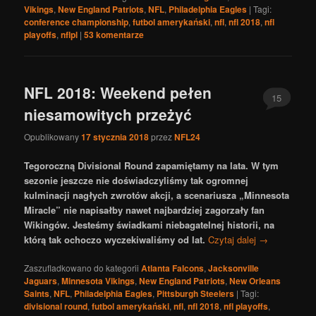
Vikings
,
New England Patriots
,
NFL
,
Philadelphia Eagles
|
Tagi:
conference championship
,
futbol amerykański
,
nfl
,
nfl 2018
,
nfl
playoffs
,
nflpl
|
53
komentarze
NFL 2018: Weekend pełen
15
niesamowitych przeżyć
Opublikowany
17 stycznia 2018
przez
NFL24
Tegoroczną Divisional Round zapamiętamy na lata. W tym
sezonie jeszcze nie doświadczyliśmy tak ogromnej
kulminacji nagłych zwrotów akcji, a scenariusza „Minnesota
Miracle” nie napisałby nawet najbardziej zagorzały fan
Wikingów. Jesteśmy świadkami niebagatelnej historii, na
którą tak ochoczo wyczekiwaliśmy od lat.
Czytaj dalej
→
Zaszufladkowano do kategorii
Atlanta Falcons
,
Jacksonville
Jaguars
,
Minnesota Vikings
,
New England Patriots
,
New Orleans
Saints
,
NFL
,
Philadelphia Eagles
,
Pittsburgh Steelers
|
Tagi:
divisional round
,
futbol amerykański
,
nfl
,
nfl 2018
,
nfl playoffs
,