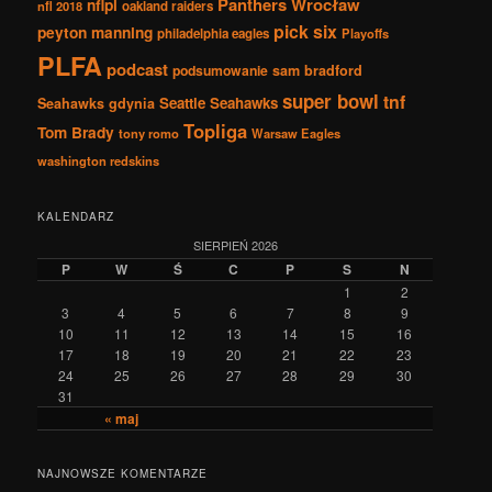
Panthers Wrocław
nflpl
nfl 2018
oakland raiders
pick six
peyton manning
philadelphia eagles
Playoffs
PLFA
podcast
podsumowanie
sam bradford
super bowl
tnf
Seattle Seahawks
Seahawks gdynia
Topliga
Tom Brady
tony romo
Warsaw Eagles
washington redskins
KALENDARZ
SIERPIEŃ 2026
P
W
Ś
C
P
S
N
1
2
3
4
5
6
7
8
9
10
11
12
13
14
15
16
17
18
19
20
21
22
23
24
25
26
27
28
29
30
31
« maj
NAJNOWSZE KOMENTARZE