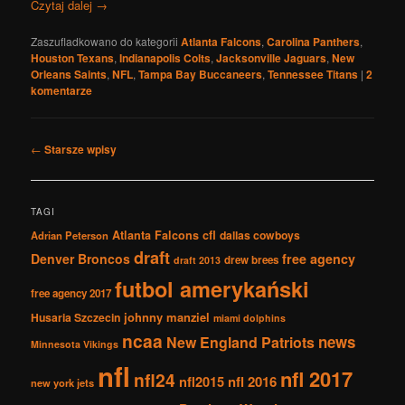
Czytaj dalej
→
Zaszufladkowano do kategorii
Atlanta Falcons
,
Carolina Panthers
,
Houston Texans
,
Indianapolis Colts
,
Jacksonville Jaguars
,
New
Orleans Saints
,
NFL
,
Tampa Bay Buccaneers
,
Tennessee Titans
|
2
komentarze
Nawigacja
←
Starsze wpisy
po
wpisach
TAGI
Atlanta Falcons
cfl
dallas cowboys
Adrian Peterson
draft
Denver Broncos
free agency
drew brees
draft 2013
futbol amerykański
free agency 2017
johnny manziel
Husaria Szczecin
miami dolphins
ncaa
news
New England Patriots
Minnesota Vikings
nfl
nfl 2017
nfl24
nfl2015
nfl 2016
new york jets