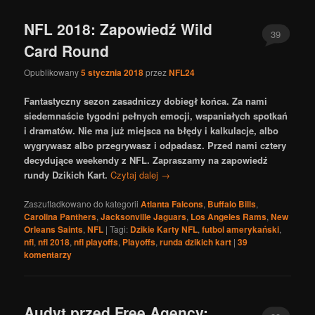
NFL 2018: Zapowiedź Wild
39
Card Round
Opublikowany
5 stycznia 2018
przez
NFL24
Fantastyczny sezon zasadniczy dobiegł końca. Za nami
siedemnaście tygodni pełnych emocji, wspaniałych spotkań
i dramatów. Nie ma już miejsca na błędy i kalkulacje, albo
wygrywasz albo przegrywasz i odpadasz. Przed nami cztery
decydujące weekendy z NFL. Zapraszamy na zapowiedź
rundy Dzikich Kart.
Czytaj dalej
→
Zaszufladkowano do kategorii
Atlanta Falcons
,
Buffalo Bills
,
Carolina Panthers
,
Jacksonville Jaguars
,
Los Angeles Rams
,
New
Orleans Saints
,
NFL
|
Tagi:
Dzikie Karty NFL
,
futbol amerykański
,
nfl
,
nfl 2018
,
nfl playoffs
,
Playoffs
,
runda dzikich kart
|
39
komentarzy
Audyt przed Free Agency: