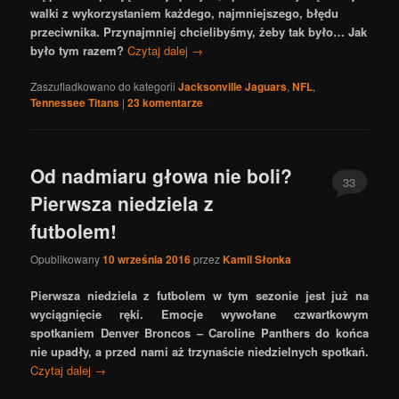
walki z wykorzystaniem każdego, najmniejszego, błędu
przeciwnika. Przynajmniej chcielibyśmy, żeby tak było… Jak
było tym razem?
Czytaj dalej
→
Zaszufladkowano do kategorii
Jacksonville Jaguars
,
NFL
,
Tennessee Titans
|
23
komentarze
Od nadmiaru głowa nie boli?
33
Pierwsza niedziela z
futbolem!
Opublikowany
10 września 2016
przez
Kamil Słonka
Pierwsza niedziela z futbolem w tym sezonie jest już na
wyciągnięcie ręki. Emocje wywołane czwartkowym
spotkaniem Denver Broncos – Caroline Panthers do końca
nie upadły, a przed nami aż trzynaście niedzielnych spotkań.
Czytaj dalej
→