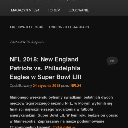
do
do
MAGAZYN NFL24
FORUM
LOGOWANIE
tekstu
widgetów
ARCHIWA KATEGORII:
JACKSONVILLE JAGUARS
Jacksonville Jaguars
NFL 2018: New England
28
Patriots vs. Philadelphia
Eagles w Super Bowl LII!
Opublikowany
24 stycznia 2018
przez
NFL24
Minionego weekendu byliśmy świadkami ostatnich dwóch
meczów tegorocznego sezonu NFL, w którym wyłonili się
finaliści najważniejszego wydarzenia w futbolu
amerykańskim, Super Bowl LII. W tym roku będzie on gościć
w Minneapolis. Zapraszamy na nasze podsumowanie
Championship Games!
Czytaj dalej
→