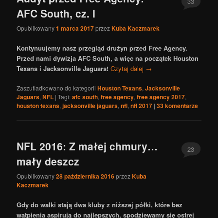
33
AFC South, cz. I
Opublikowany
1 marca 2017
przez
Kuba Kaczmarek
Kontynuujemy nasz przegląd drużyn przed Free Agency.
Przed nami dywizja AFC South, a więc na początek Houston
Texans i Jacksonville Jaguars!
Czytaj dalej
→
Zaszufladkowano do kategorii
Houston Texans
,
Jacksonville
Jaguars
,
NFL
|
Tagi:
afc south
,
free agency
,
free agency 2017
,
houston texans
,
jacksonville jaguars
,
nfl
,
nfl 2017
|
33
komentarze
NFL 2016: Z małej chmury…
23
mały deszcz
Opublikowany
28 października 2016
przez
Kuba
Kaczmarek
Gdy do walki stają dwa kluby z niższej półki, które bez
wątpienia aspirują do najlepszych, spodziewamy się ostrej