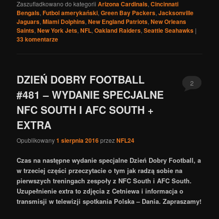
Zaszufladkowano do kategorii
Arizona Cardinals
,
Cincinnati
Bengals
,
Futbol amerykański
,
Green Bay Packers
,
Jacksonville
Jaguars
,
Miami Dolphins
,
New England Patriots
,
New Orleans
Saints
,
New York Jets
,
NFL
,
Oakland Raiders
,
Seattle Seahawks
|
33
komentarze
DZIEŃ DOBRY FOOTBALL
2
#481 – WYDANIE SPECJALNE
NFC SOUTH I AFC SOUTH +
EXTRA
Opublikowany
1 sierpnia 2016
przez
NFL24
Czas na następne wydanie specjalne Dzień Dobry Football, a
w trzeciej części przeczytacie o tym jak radzą sobie na
pierwszych treningach zespoły z NFC South i AFC South.
Uzupełnienie extra to zdjęcia z Cetniewa i informacja o
transmisji w telewizji spotkania Polska – Dania. Zapraszamy!