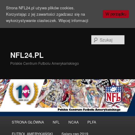
Strona NFL24.pl używa plików cookies.
Korzystając z jej zawartości zgadzasz się na
W porządku
wykorzystywanie ciasteczek.
Więcej informacji
Szuka
NFL24.PL
Polskie Centrum Futbolu Amerykańskiego
Menu
STRONA GŁÓWNA
NFL
NCAA
PLFA
Przeskocz
Przeskocz
główne
FUTBOL AMERYKAŃSKI
Salary cap 2019