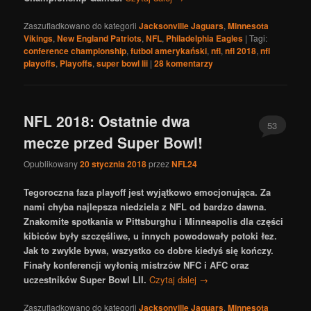
Zaszufladkowano do kategorii
Jacksonville Jaguars
,
Minnesota
Vikings
,
New England Patriots
,
NFL
,
Philadelphia Eagles
|
Tagi:
conference championship
,
futbol amerykański
,
nfl
,
nfl 2018
,
nfl
playoffs
,
Playoffs
,
super bowl lii
|
28
komentarzy
NFL 2018: Ostatnie dwa
53
mecze przed Super Bowl!
Opublikowany
20 stycznia 2018
przez
NFL24
Tegoroczna faza playoff jest wyjątkowo emocjonująca. Za
nami chyba najlepsza niedziela z NFL od bardzo dawna.
Znakomite spotkania w Pittsburghu i Minneapolis dla części
kibiców były szczęśliwe, u innych powodowały potoki łez.
Jak to zwykle bywa, wszystko co dobre kiedyś się kończy.
Finały konferencji wyłonią mistrzów NFC i AFC oraz
uczestników Super Bowl LII.
Czytaj dalej
→
Zaszufladkowano do kategorii
Jacksonville Jaguars
,
Minnesota