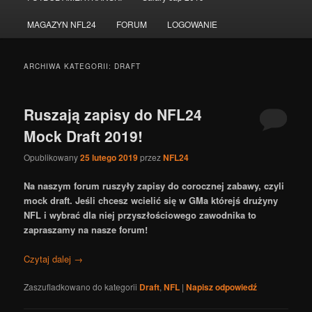
do
do
MAGAZYN NFL24
FORUM
LOGOWANIE
tekstu
widgetów
ARCHIWA KATEGORII:
DRAFT
Ruszają zapisy do NFL24
Mock Draft 2019!
Opublikowany
25 lutego 2019
przez
NFL24
Na naszym forum ruszyły zapisy do corocznej zabawy, czyli
mock draft. Jeśli chcesz wcielić się w GMa którejś drużyny
NFL i wybrać dla niej przyszłościowego zawodnika to
zapraszamy na nasze forum!
Czytaj dalej
→
Zaszufladkowano do kategorii
Draft
,
NFL
|
Napisz odpowiedź