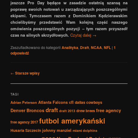
jeszcze Pro Day będące w zasadzie ostatnią szansą na
poprawę swoich notowań u zarządzających poszczególnymi
ekipami. Tymczasem razem z Dominikiem Kędzierawskim
chcielibyśmy przedstawić Wam kolejną część naszego
omówienia poszczególnych pozycji – tym razem przyszedł
czas na silnych skrzydłowych.
Czytaj dalej
→
Zaszufladkowano do kategorii
Analityka
,
Draft
,
NCAA
,
NFL
|
1
odpowiedź
Nawigacja
←
Starsze wpisy
po
wpisach
TAGI
Atlanta Falcons
cfl
dallas cowboys
Adrian Peterson
draft
Denver Broncos
free agency
drew brees
draft 2013
futbol amerykański
free agency 2017
johnny manziel
Husaria Szczecin
miami dolphins