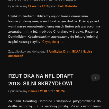
Opublikowany
27 marca 2018
przez
Piotr Rożniata
Szybkimi krokami zbliżamy się do końca omówienia
formacji ofensywnej w nadchodzącym drafcie. Dzisiaj przed
wami nasze omówienie ofensywnych liniowych grających na
zewnątrz linii, a już niedługo Ci grający w środku. Razem z
Dominikiem Kędzierawskim zapraszamy do lektury kolejnej
części naszego cyklu
.
Czytaj dalej
→
Zaszufladkowano do kategorii
Analityka
,
Draft
,
NCAA
|
Napisz
odpowiedź
RZUT OKA NA NFL DRAFT
1
2018: SILNI SKRZYDŁOWI
Opublikowany
7 marca 2018
przez
NFL24
Za nami Scouting Combine i wszystkie przygotowania do
draftu wchodzą już na ostatnią prostą. Przed zawodnikami