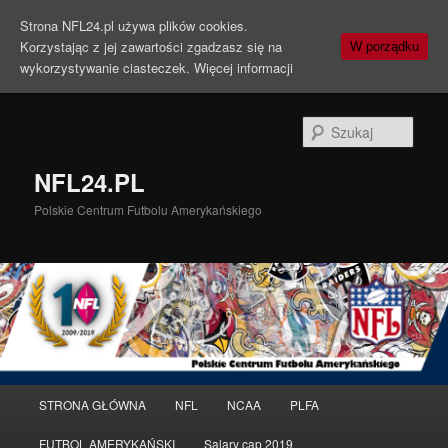
Strona NFL24.pl używa plików cookies.
Korzystając z jej zawartości zgadzasz się na
W porządku
wykorzystywanie ciasteczek.
Więcej informacji
Szuka
NFL24.PL
Polskie Centrum Futbolu Amerykańskiego
Menu
STRONA GŁÓWNA
NFL
NCAA
PLFA
Przeskocz
Przeskocz
główne
FUTBOL AMERYKAŃSKI
Salary cap 2019