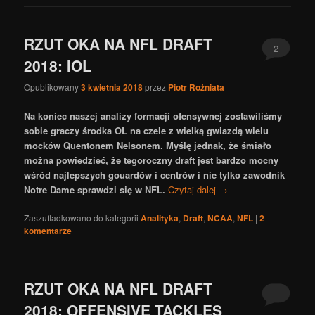
RZUT OKA NA NFL DRAFT
2
2018: IOL
Opublikowany
3 kwietnia 2018
przez
Piotr Rożniata
Na koniec naszej analizy formacji ofensywnej zostawiliśmy
sobie graczy środka OL na czele z wielką gwiazdą wielu
mocków Quentonem Nelsonem. Myślę jednak, że śmiało
można powiedzieć, że tegoroczny draft jest bardzo mocny
wśród najlepszych gouardów i centrów i nie tylko zawodnik
Notre Dame sprawdzi się w NFL.
Czytaj dalej
→
Zaszufladkowano do kategorii
Analityka
,
Draft
,
NCAA
,
NFL
|
2
komentarze
RZUT OKA NA NFL DRAFT
2018: OFFENSIVE TACKLES