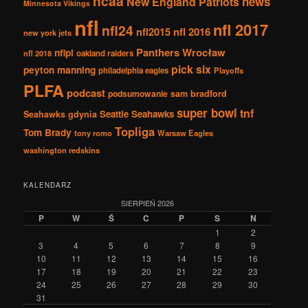
ncaa
news
New England Patriots
Minnesota Vikings
nfl
nfl 2017
nfl24
nfl2015
nfl 2016
new york jets
Panthers Wrocław
nflpl
nfl 2018
oakland raiders
pick six
peyton manning
philadelphia eagles
Playoffs
PLFA
podcast
podsumowanie
sam bradford
super bowl
tnf
Seattle Seahawks
Seahawks gdynia
Topliga
Tom Brady
tony romo
Warsaw Eagles
washington redskins
KALENDARZ
SIERPIEŃ 2026
P
W
Ś
C
P
S
N
1
2
3
4
5
6
7
8
9
10
11
12
13
14
15
16
17
18
19
20
21
22
23
24
25
26
27
28
29
30
31