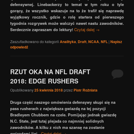
defensywnej. Linebackerzy to temat w tym roku o tyle
gorący, że wszystko wskazuje na to że trafił się naprawdę
wyjątkowy rocznik, gdzie o rolę startera od pierwszego
tygodnia rozgrywek może walczyć nawet nastu zawodników.
Serdecznie zapraszam do lektury!
Czytaj dalej
→
Zaszufladkowano do kategorii
Analityka
,
Draft
,
NCAA
,
NFL
|
Napisz
odpowiedź
RZUT OKA NA NFL DRAFT
2018: EDGE RUSHERS
Opublikowany
25 kwietnia 2018
przez
Piotr Rożniata
Druga część naszego omówienia defensywy skupi się na
pass rusherach z największa gwiazdą na tej pozycji
Bradleyem Chubbem na czele. Pomijając jednak gwiazdę
N.C. State, jest tutaj plejada co najmniej solidnych
zawodników. A kilku z nich ma szansę na zostanie
gwiazdami ligi.
Czytaj dalej
→