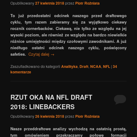
Opublikowany
27 kwietnia 2018
przez
Piotr Rożniata
To już przedostatni odcinek naszego przed draftowego
cyklu, tym razem zabieramy się za wyjątkowo ciekawy
rocznik cornerbacków. Ciekawą, nie tylko ze względu na jej
wysoki poziom, ale również ze względu na bardzo niewielkie
różnice umiejętności między czołowymi zawodnikami. A już
niedługo ostatni odcinek naszego cyklu, poświęcony
safeties.
Czytaj dalej
→
Zaszufladkowano do kategorii
Analityka
,
Draft
,
NCAA
,
NFL
|
34
komentarze
RZUT OKA NA NFL DRAFT
2018: LINEBACKERS
Opublikowany
26 kwietnia 2018
przez
Piotr Rożniata
Nasze przeddraftowe analizy wychodzą na ostatnią prostą,
tym omówieniem przekraczamy połowę formacji