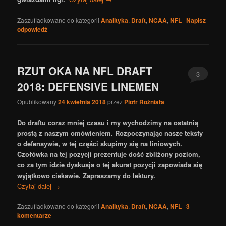
Zaszufladkowano do kategorii
Analityka
,
Draft
,
NCAA
,
NFL
|
Napisz
odpowiedź
RZUT OKA NA NFL DRAFT
3
2018: DEFENSIVE LINEMEN
Opublikowany
24 kwietnia 2018
przez
Piotr Rożniata
Do draftu coraz mniej czasu i my wychodzimy na ostatnią
prostą z naszym omówieniem. Rozpoczynając nasze teksty
o defensywie, w tej części skupimy się na liniowych.
Czołówka na tej pozycji prezentuje dość zbliżony poziom,
co za tym idzie dyskusja o tej akurat pozycji zapowiada się
wyjątkowo ciekawie. Zapraszamy do lektury.
Czytaj dalej
→
Zaszufladkowano do kategorii
Analityka
,
Draft
,
NCAA
,
NFL
|
3
komentarze