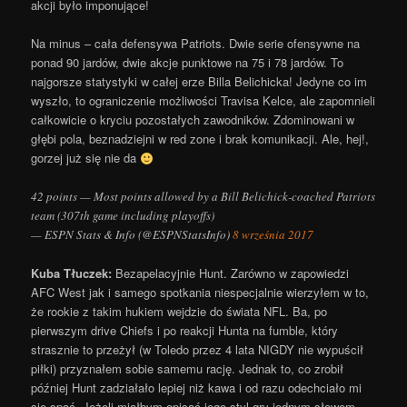
akcji było imponujące!
Na minus – cała defensywa Patriots. Dwie serie ofensywne na
ponad 90 jardów, dwie akcje punktowe na 75 i 78 jardów. To
najgorsze statystyki w całej erze Billa Belichicka! Jedyne co im
wyszło, to ograniczenie możliwości Travisa Kelce, ale zapomnieli
całkowicie o kryciu pozostałych zawodników. Zdominowani w
głębi pola, beznadziejni w red zone i brak komunikacji. Ale, hej!,
gorzej już się nie da
42 points — Most points allowed by a Bill Belichick-coached Patriots
team (307th game including playoffs)
— ESPN Stats & Info (@ESPNStatsInfo)
8 września 2017
Kuba Tłuczek:
Bezapelacyjnie Hunt. Zarówno w zapowiedzi
AFC West jak i samego spotkania niespecjalnie wierzyłem w to,
że rookie z takim hukiem wejdzie do świata NFL. Ba, po
pierwszym drive Chiefs i po reakcji Hunta na fumble, który
strasznie to przeżył (w Toledo przez 4 lata NIGDY nie wypuścił
piłki) przyznałem sobie samemu rację. Jednak to, co zrobił
później Hunt zadziałało lepiej niż kawa i od razu odechciało mi
się spać. Jeżeli miałbym opisać jego styl gry jednym słowem,