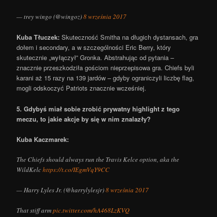
— trey wingo (@wingoz)
8 września 2017
Kuba Tłuczek:
Skuteczność Smitha na długich dystansach, gra
dołem i secondary, a w szczególności Eric Berry, który
skutecznie „wyłączył” Gronka. Abstrahując od pytania –
znacznie przeszkodziła gościom nieprzepisowa gra. Chiefs byli
karani aż 15 razy na 139 jardów – gdyby ograniczyli liczbę flag,
mogli odskoczyć Patriots znacznie wcześniej.
5. Gdybyś miał sobie zrobić prywatny highlight z tego
meczu, to jakie akcje by się w nim znalazły?
Kuba Kaczmarek:
The Chiefs should always run the Travis Kelce option, aka the
WildKelc
https://t.co/IEgmVqY9CC
— Harry Lyles Jr. (@harrylylesjr)
8 września 2017
That stiff arm
pic.twitter.com/hA468LzKVQ