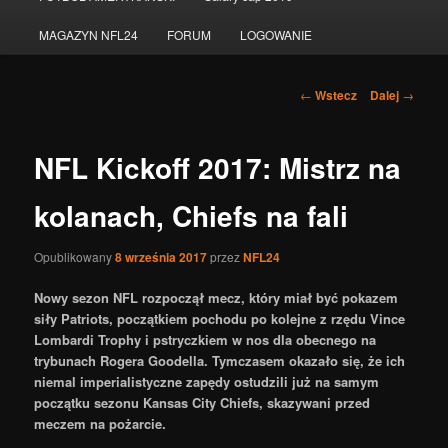
do
MAGAZYN NFL24
FORUM
LOGOWANIE
tekstu
Nawigacja
←
Wstecz
Dalej
→
po
wpisach
NFL Kickoff 2017: Mistrz na
kolanach, Chiefs na fali
Opublikowany
8 września 2017
przez
NFL24
Nowy sezon NFL rozpoczął mecz, który miał być pokazem
siły Patriots, początkiem pochodu po kolejne z rzędu Vince
Lombardi Trophy i pstryczkiem w nos dla obecnego na
trybunach Rogera Goodella. Tymczasem okazało się, że ich
niemal imperialistyczne zapędy ostudzili już na samym
początku sezonu Kansas City Chiefs, skazywani przed
meczem na pożarcie.