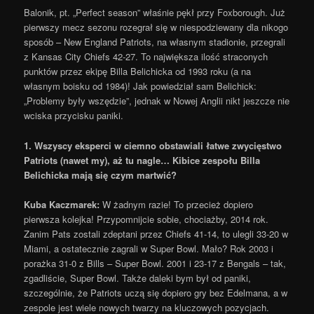
Balonik, pt. „Perfect season” właśnie pękł przy Foxborough. Już
pierwszy mecz sezonu rozegrał się w niespodziewany dla nikogo
sposób – New England Patriots, na własnym stadionie, przegrali
z Kansas City Chiefs 42-27. To największa ilość straconych
punktów przez ekipę Billa Belichicka od 1993 roku (a na
własnym boisku od 1984)! Jak powiedział sam Belichick:
„Problemy były wszędzie”, jednak w Nowej Anglii nikt jeszcze nie
wciska przycisku paniki.
1. Wszyscy eksperci w ciemno obstawiali łatwe zwycięstwo
Patriots (nawet my), aż tu nagle… Kibice zespołu Billa
Belichicka mają się czym martwić?
Kuba Kaczmarek:
W żadnym razie! To przecież dopiero
pierwsza kolejka! Przypomnijcie sobie, chociażby, 2014 rok.
Zanim Pats zostali zdeptani przez Chiefs 41-14, to ulegli 33-20 w
Miami, a ostatecznie zagrali w Super Bowl. Mało? Rok 2003 i
porażka 31-0 z Bills – Super Bowl. 2001 i 23-17 z Bengals – tak,
zgadliście, Super Bowl. Także daleki bym był od paniki,
szczególnie, że Patriots uczą się dopiero gry bez Edelmana, a w
zespole jest wiele nowych twarzy na kluczowych pozycjach.