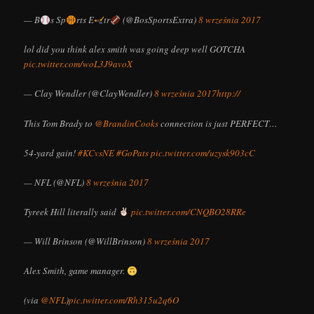
— B
s Sp
rts E
tr
(@BosSportsExtra)
8 września 2017
lol did you think alex smith was going deep well GOTCHA
pic.twitter.com/woL3J9avoX
— Clay Wendler (@ClayWendler)
8 września 2017
http://
This Tom Brady to
@BrandinCooks
connection is just PERFECT…
54-yard gain!
#KCvsNE
#GoPats
pic.twitter.com/uzysk903cC
— NFL (@NFL)
8 września 2017
Tyreek Hill literally said
pic.twitter.com/CNQBO28RRe
— Will Brinson (@WillBrinson)
8 września 2017
Alex Smith, game manager.
(via
@NFL
)
pic.twitter.com/Rh315u2q6O