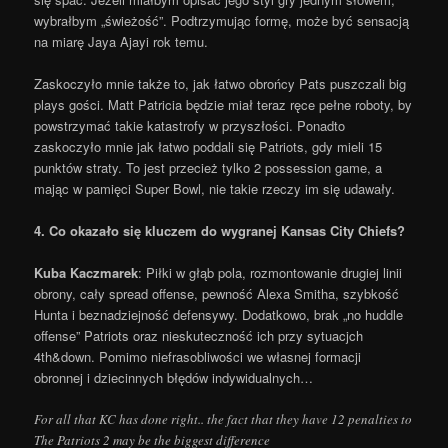
wybrałbym „świeżość”. Podtrzymując formę, może być sensacją
na miarę Jaya Ajayi rok temu.
Zaskoczyło mnie także to, jak łatwo obrońcy Pats puszczali big
plays gości. Matt Patricia będzie miał teraz ręce pełne roboty, by
powstrzymać takie katastrofy w przyszłości. Ponadto
zaskoczyło mnie jak łatwo poddali się Patriots, gdy mieli 15
punktów straty. To jest przecież tylko 2 possession game, a
mając w pamięci Super Bowl, nie takie rzeczy im się udawały.
4. Co okazało się kluczem do wygranej Kansas City Chiefs?
Kuba Kaczmarek
: Piłki w głąb pola, rozmontowanie drugiej linii
obrony, cały spread offense, pewność Alexa Smitha, szybkość
Hunta i beznadziejność defensywy. Dodatkowo, brak „no huddle
offense” Patriots oraz nieskuteczność ich przy sytuacjch
4th&down. Pomimo niefrasobliwości we własnej formacji
obronnej i dziecinnych błędów indywidualnych…
For all that KC has done right.. the fact that they have 12 penalties to
The Patriots 2 may be the biggest difference