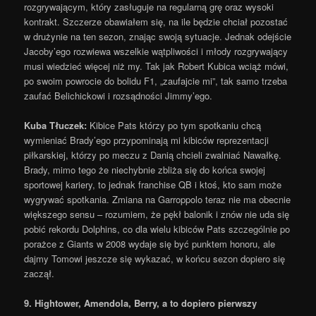
rozgrywającym, który zasługuje na regularną grę oraz wysoki
kontrakt. Szczerze obawiałem się, na ile będzie chciał pozostać
w drużynie na ten sezon, znając swoją sytuacje. Jednak odejście
Jacoby’ego rozwiewa wszelkie wątpliwości i młody rozgrywający
musi wiedzieć więcej niż my. Tak jak Robert Kubica wciąż mówi,
po swoim powrocie do bolidu F1, „zaufajcie mi”, tak samo trzeba
zaufać Belichickowi i rozsądności Jimmy’ego.
Kuba Tłuczek
:
Kibice Pats którzy po tym spotkaniu chcą
wymieniać Brady’ego przypominają mi kibiców reprezentacji
piłkarskiej, którzy po meczu z Danią chcieli zwalniać Nawałkę.
Brady, mimo tego że niechybnie zbliża się do końca swojej
sportowej kariery, to jednak franchise QB i ktoś, kto sam może
wygrywać spotkania. Zmiana na Garroppolo teraz nie ma obecnie
większego sensu – rozumiem, że pękł balonik i znów nie uda się
pobić rekordu Dolphins, co dla wielu kibiców Pats szczególnie po
porażce z Giants w 2008 wydaje się być punktem honoru, ale
dajmy Tomowi jeszcze się wykazać, w końcu sezon dopiero się
zaczął.
9.
Hightower, Amendola, Berry, a to dopiero pierwszy