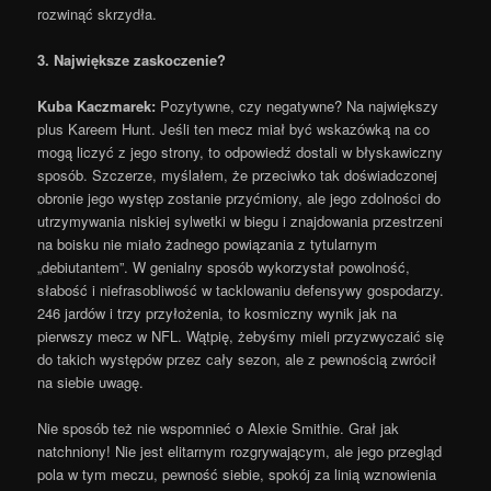
rozwinąć skrzydła.
3. Największe zaskoczenie?
Kuba Kaczmarek:
Pozytywne, czy negatywne? Na największy
plus Kareem Hunt. Jeśli ten mecz miał być wskazówką na co
mogą liczyć z jego strony, to odpowiedź dostali w błyskawiczny
sposób. Szczerze, myślałem, że przeciwko tak doświadczonej
obronie jego występ zostanie przyćmiony, ale jego zdolności do
utrzymywania niskiej sylwetki w biegu i znajdowania przestrzeni
na boisku nie miało żadnego powiązania z tytularnym
„debiutantem”. W genialny sposób wykorzystał powolność,
słabość i niefrasobliwość w tacklowaniu defensywy gospodarzy.
246 jardów i trzy przyłożenia, to kosmiczny wynik jak na
pierwszy mecz w NFL. Wątpię, żebyśmy mieli przyzwyczaić się
do takich występów przez cały sezon, ale z pewnością zwrócił
na siebie uwagę.
Nie sposób też nie wspomnieć o Alexie Smithie. Grał jak
natchniony! Nie jest elitarnym rozgrywającym, ale jego przegląd
pola w tym meczu, pewność siebie, spokój za linią wznowienia