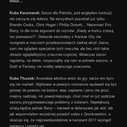
mecz…
Kuba Kaczmarek:
Sezon dla Patriots, pod względem kontuzji,
nie zaczyna się dobrze. Na skrzydłach pozostali już tylko
Brandin Cooks, Chris Hogan i Phillip Dorsett… Natomiast Eric
Berry, to dla mnie argument do rozmów: „Kiedy w końcu zniosą
ten preseason?”. Gwiazda secondary z Kansas City nie
rozegrała w meczach przedsezonowych żadnej akcji! Jasne,
sam nie oglądam specjalnie tych meczów, ale bez nich takie
obrazki oglądalibyśmy znacznie częściej. Wówczas sezon
regularny, na dobre, rozpocząłby się nam w połowie sezonu, a
Draft w Fantasy nie miałby większego znaczenia.
Kuba Tłuczek:
Amendola wkrótce wróci do gry, także nim bym
się nie martwił. Hightower w pewnym momencie wydawał się być
gotowy do powrotu na boisko, więc zapewne i jemu nie grozi,
miejmy nadzieję, nic poważniejszego, choć miał on już podczas
sezonu przygotowawczego problemy z kolanem. Największą
stratą będzie jednak Berry – harował w defensywie jak wół, tak
jak wspomniałem wcześniej poradził sobie z Gronkowskim, a
okazuje się, że najprawdopodobniej w kampanii 2017 wystąpił
pierwszy i ostatni raz.