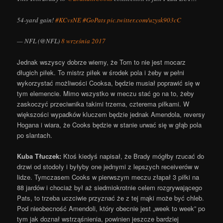
54-yard gain!
#KCvsNE
#GoPats
pic.twitter.com/uzysk903cC
— NFL (@NFL)
8 września 2017
Jednak wszyscy dobrze wiemy, że Tom to nie jest mocarz
długich piłek. To mistrz piłek w środek pola i żeby w pełni
wykorzystać możliwości Cooksa, będzie musiał poprawić się w
tym elemencie. Mimo wszystko w meczu stać go na to, żeby
zaskoczyć przeciwnika takimi trzema, czterema piłkami. W
większości wypadków kluczem będzie jednak Amendola, reversy
Hogana i wiara, że Cooks będzie w stanie urwać się w głąb pola
po slantach.
Kuba Tłuczek:
Ktoś kiedyś napisał, że Brady mógłby rzucać do
drzwi od stodoły i byłyby one jednymi z lepszych receiverów w
lidze. Tymczasem Cooks w pierwszym meczu złapał 3 piłki na
88 jardów i chociaż był aż siedmiokrotnie celem rozgrywającego
Pats, to trzeba uczciwie przyznać że z tej mąki może być chleb.
Pod nieobecność Amendoli, który obecnie jest „week to week” po
tym jak doznał wstrząśnienia, powinien jeszcze bardziej