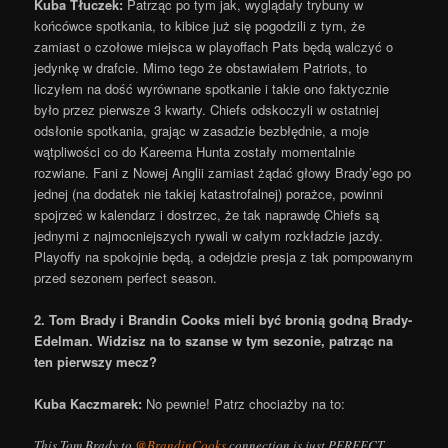
Kuba Tłuczek:
Patrząc po tym jak, wyglądały trybuny w
końcówce spotkania, to kibice już się pogodzili z tym, że
zamiast o czołowe miejsca w playoffach Pats będą walczyć o
jedynkę w drafcie. Mimo tego że obstawiałem Patriots, to
liczyłem na dość wyrównane spotkanie i takie ono faktycznie
było przez pierwsze 3 kwarty. Chiefs odskoczyli w ostatniej
odsłonie spotkania, grając w zasadzie bezbłędnie, a moje
wątpliwości co do Kareema Hunta zostały momentalnie
rozwiane. Fani z Nowej Anglii zamiast żądać głowy Brady’ego po
jednej (na dodatek nie takiej katastrofalnej) porażce, powinni
spojrzeć w kalendarz i dostrzec, że tak naprawdę Chiefs są
jednymi z najmocniejszych rywali w całym rozkładzie jazdy.
Playoffy na spokojnie będą, a odejdzie presja z tak pompowanym
przed sezonem perfect season.
2. Tom Brady i Brandin Cooks mieli być bronią godną Brady-
Edelman. Widzisz na to szanse w tym sezonie, patrząc na
ten pierwszy mecz?
Kuba Kaczmarek:
No pewnie! Patrz chociażby na to:
This Tom Brady to
@BrandinCooks
connection is just PERFECT…