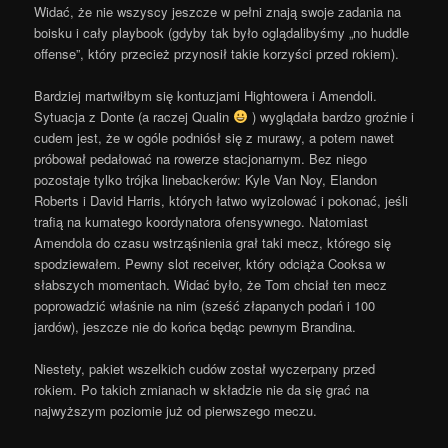
Widać, że nie wszyscy jeszcze w pełni znają swoje zadania na
boisku i cały playbook (gdyby tak było oglądalibyśmy „no huddle
offense”, który przecież przynosił takie korzyści przed rokiem).
Bardziej martwiłbym się kontuzjami Hightowera i Amendoli.
Sytuacja z Donte (a raczej Qualin
) wyglądała bardzo groźnie i
cudem jest, że w ogóle podniósł się z murawy, a potem nawet
próbował pedałować na rowerze stacjonarnym. Bez niego
pozostaje tylko trójka linebackerów: Kyle Van Noy, Elandon
Roberts i David Harris, których łatwo wyizolować i pokonać, jeśli
trafią na kumatego koordynatora ofensywnego. Natomiast
Amendola do czasu wstrząśnienia grał taki mecz, którego się
spodziewałem. Pewny slot receiver, który odciąża Cooksa w
słabszych momentach. Widać było, że Tom chciał ten mecz
poprowadzić właśnie na nim (sześć złapanych podań i 100
jardów), jeszcze nie do końca będąc pewnym Brandina.
Niestety, pakiet wszelkich cudów został wyczerpany przed
rokiem. Po takich zmianach w składzie nie da się grać na
najwyższym poziomie już od pierwszego meczu.