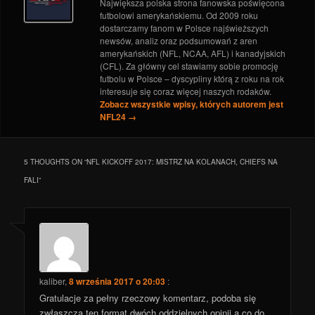
Największa polska strona fanowska poświęcona
futbolowi amerykańskiemu. Od 2009 roku
dostarczamy fanom w Polsce najświeższych
newsów, analiz oraz podsumowań z aren
amerykańskich (NFL, NCAA, AFL) i kanadyjskich
(CFL). Za główny cel stawiamy sobie promocję
futbolu w Polsce – dyscypliny którą z roku na rok
interesuje się coraz więcej naszych rodaków.
Zobacz wszystkie wpisy, których autorem jest
NFL24
→
5 THOUGHTS ON “
NFL KICKOFF 2017: MISTRZ NA KOLANACH, CHIEFS NA
FALI
”
kaliber
,
8 września 2017 o 20:03
:
Gratulacje za pełny rzeczowy komentarz, podoba się
zwłaszcza ten format dwóch oddzielnych opinii a co do