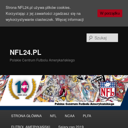
Strona NFL24.pl używa plików cookies.
Korzystając z jej zawartości zgadzasz się na
W porządku
wykorzystywanie ciasteczek.
Więcej informacji
Szuka
NFL24.PL
Polskie Centrum Futbolu Amerykańskiego
Menu
STRONA GŁÓWNA
NFL
NCAA
PLFA
Przeskocz
główne
FUTBOL AMERYKAŃSKI
Salary cap 2019