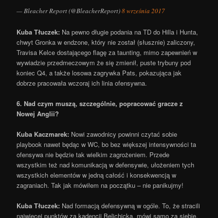
— Bleacher Report (@BleacherReport)
8 września 2017
Kuba Tłuczek:
Na pewno długie podania na TD do Hilla i Hunta,
chwyt Gronka w endzone, który nie został (słusznie) zaliczony,
Travisa Kelce dostającego flagę za taunting, mimo zapewnień w
wywiadzie przedmeczowym że się zmienił, puste trybuny pod
koniec Q4, a także losowa zagrywka Pats, pokazująca jak
dobrze pracowała wczoraj ich linia ofensywna.
6. Nad czym muszą, szczególnie, popracować gracze z
Nowej Anglii?
Kuba Kaczmarek:
Nowi zawodnicy powinni czytać sobie
playbook nawet będąc w WC, bo bez większej intensywności ta
ofensywa nie będzie tak wielkim zagrożeniem. Przede
wszystkim też nad komunikacją w defensywie, ułożeniem tych
wszystkich elementów w jedną całość i konsekwencją w
zagraniach. Tak jak mówiłem na początku – nie panikujmy!
Kuba Tłuczek:
Nad formacją defensywną w ogóle. To, że stracili
najwięcej punktów za kadencji Belichicka, mówi samo za siebie.