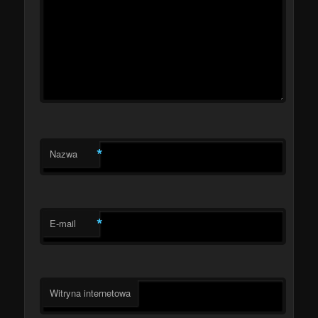
*
Nazwa
*
E-mail
Witryna internetowa