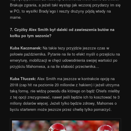
Brakuje zgrania, a jeżeli taki występ jak wczoraj przydarzy im się
w PO, to wysiłki Brady’ego i reszty drużyny pójdą wtedy na
marne.
7. Czyżby Alex Smith był daleki od zawieszenia butów na
kołku po tym sezonie?
Kuba Kaczmarek:
Na takie tezy przyjdzie jeszcze czas w
połowie października. Pytanie na ile to efekt myśli o przejściu na
emeryturę, mobilizacji w chęci udowodnienia swojej wartości po
przyjściu Mahomesa, a na ile słabość przeciwnika…
Kuba Tłuczek:
Alex Smith ma jeszcze w kontrakcie opcję na
2018 (cap hit na poziomie 20 milionów z hakiem) i jeżeli utrzyma
taką formę, nie widzę powodu dla którego on bądź Chiefs mieliby
z tej opcji zrezygnować, nawet jeśli będzie ich to kosztować te 3
miliony dolarów więcej. Jeżeli tylko będzie zdrowy, Mahomes o
byciu starterem może jeszcze przez chwilę tylko pomarzyć.