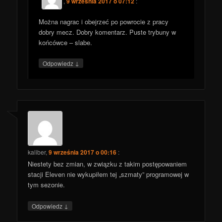
,
9 września 2017 o 07:12
:
Można nagrac i obejrzeć po powrocie z pracy
dobry mecz. Dobry komentarz. Puste trybuny w
końcówce – slabe.
↓
Odpowiedz
kaliber
,
9 września 2017 o 00:16
:
Niestety bez zmian, w związku z takim postępowaniem
stacji Eleven nie wykupiłem tej „szmaty” programowej w
tym sezonie.
↓
Odpowiedz