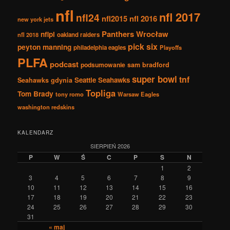
nfl
nfl 2017
nfl24
nfl2015
nfl 2016
new york jets
Panthers Wrocław
nflpl
nfl 2018
oakland raiders
pick six
peyton manning
philadelphia eagles
Playoffs
PLFA
podcast
podsumowanie
sam bradford
super bowl
tnf
Seattle Seahawks
Seahawks gdynia
Topliga
Tom Brady
tony romo
Warsaw Eagles
washington redskins
KALENDARZ
SIERPIEŃ 2026
P
W
Ś
C
P
S
N
1
2
3
4
5
6
7
8
9
10
11
12
13
14
15
16
17
18
19
20
21
22
23
24
25
26
27
28
29
30
31
« maj