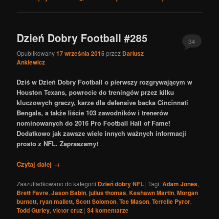
Dzień Dobry Football #285
34
Opublikowany
17 września 2015
przez
Dariusz
Ankiewicz
Dziś w Dzień Dobry Football o pierwszy rozgrywającym w
Houston Texans, powrocie do treningów przez kilku
kluczowych graczy, karze dla defensive backa Cincinnati
Bengals, a także liście 103 zawodników i trenerów
nominowanych do 2016 Pro Football Hall of Fame!
Dodatkowo jak zawsze wiele innych ważnych informacji
prosto z NFL. Zapraszamy!
Czytaj dalej
→
Zaszufladkowano do kategorii
Dzień dobry NFL
|
Tagi:
Adam Jones
,
Brett Favre
,
Jason Babin
,
julius thomas
,
Keshawn Martin
,
Morgan
burnett
,
ryan mallett
,
Scott Solomon
,
Tee Mason
,
Terrelle Pyror
,
Todd Gurley
,
victor cruz
|
34
komentarze