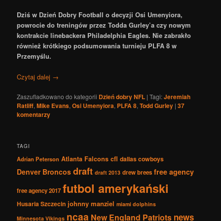
Dziś w Dzień Dobry Football o decyzji Osi Umenyiora,
powrocie do treningów przez Todda Gurley’a czy nowym
kontrakcie linebackera Philadelphia Eagles. Nie zabrakło
również krótkiego podsumowania turnieju PLFA 8 w
Przemyślu.
Czytaj dalej
→
Zaszufladkowano do kategorii
Dzień dobry NFL
|
Tagi:
Jeremiah
Ratliff
,
Mike Evans
,
Osi Umenyiora
,
PLFA 8
,
Todd Gurley
|
37
komentarzy
TAGI
Atlanta Falcons
cfl
dallas cowboys
Adrian Peterson
draft
Denver Broncos
free agency
drew brees
draft 2013
futbol amerykański
free agency 2017
johnny manziel
Husaria Szczecin
miami dolphins
ncaa
news
New England Patriots
Minnesota Vikings