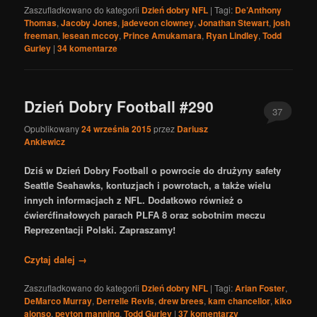
Zaszufladkowano do kategorii
Dzień dobry NFL
|
Tagi:
De’Anthony
Thomas
,
Jacoby Jones
,
jadeveon clowney
,
Jonathan Stewart
,
josh
freeman
,
lesean mccoy
,
Prince Amukamara
,
Ryan Lindley
,
Todd
Gurley
|
34
komentarze
Dzień Dobry Football #290
37
Opublikowany
24 września 2015
przez
Dariusz
Ankiewicz
Dziś w Dzień Dobry Football o powrocie do drużyny safety
Seattle Seahawks, kontuzjach i powrotach, a także wielu
innych informacjach z NFL. Dodatkowo również o
ćwierćfinałowych parach PLFA 8 oraz sobotnim meczu
Reprezentacji Polski. Zapraszamy!
Czytaj dalej
→
Zaszufladkowano do kategorii
Dzień dobry NFL
|
Tagi:
Arian Foster
,
DeMarco Murray
,
Derrelle Revis
,
drew brees
,
kam chancellor
,
kiko
alonso
,
peyton manning
,
Todd Gurley
|
37
komentarzy