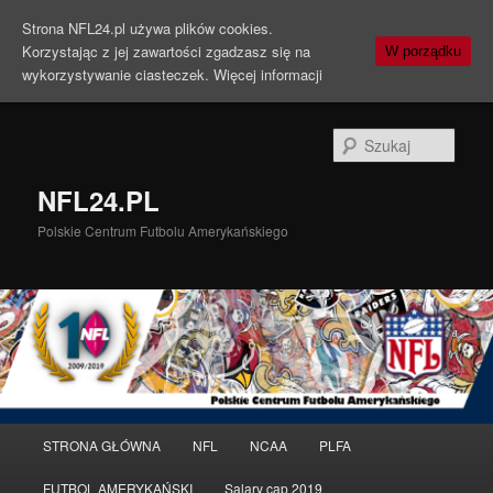
Strona NFL24.pl używa plików cookies.
Korzystając z jej zawartości zgadzasz się na
W porządku
wykorzystywanie ciasteczek.
Więcej informacji
Szuka
NFL24.PL
Polskie Centrum Futbolu Amerykańskiego
Menu
STRONA GŁÓWNA
NFL
NCAA
PLFA
Przeskocz
Przeskocz
główne
FUTBOL AMERYKAŃSKI
Salary cap 2019