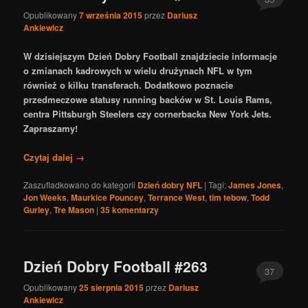
Opublikowany
7 września 2015
przez
Dariusz
Ankiewicz
W dzisiejszym Dzień Dobry Football znajdziecie informacje
o zmianach kadrowych w wielu drużynach NFL w tym
również o kilku transferach. Dodatkowo poznacie
przedmeczowe statusy running backów w St. Louis Rams,
centra Pittsburgh Steelers czy cornerbacka New York Jets.
Zapraszamy!
Czytaj dalej
→
Zaszufladkowano do kategorii
Dzień dobry NFL
|
Tagi:
James Jones
,
Jon Weeks
,
Maurkice Pouncey
,
Terrance West
,
tim tebow
,
Todd
Gurley
,
Tre Mason
|
35
komentarzy
Dzień Dobry Football #263
37
Opublikowany
25 sierpnia 2015
przez
Dariusz
Ankiewicz