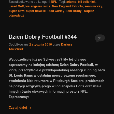
Zaszufladkowano do kategorii
NFL
|
Tagi:
atlanta
,
bill belichick
,
Jared Goff
,
los angeles rams
,
New England Patriots
,
sean mcvay
,
super bowl
,
super bowl liii
,
Todd Gurley
,
Tom Brady
|
Napisz
odpowiedź
Dzień Dobry Football #344
34
Opublikowany
2 stycznia 2016
przez
Dariusz
Ankiewicz
Wypoczęliście już po Sylwestrze? My też dlatego
zapraszamy na kolejną odsłonę Dzień Dobry Football, w
której przeczytacie o prawdopodobnej absencji running back
St. Louis Rams w ostatnim meczu sezonu regularnego,
zwolnieniu kick returnera w Pittsburgh Steelers, problemach
na pozycji rozgrywającego w Indianapolis Colts oraz wiele
innych równie ciekawych informacji prosto z NFL.
Zapraszamy!
Czytaj dalej
→