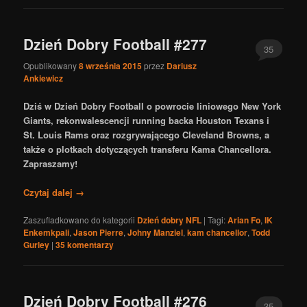
Dzień Dobry Football #277
35
Opublikowany
8 września 2015
przez
Dariusz
Ankiewicz
Dziś w Dzień Dobry Football o powrocie liniowego New York
Giants, rekonwalescencji running backa Houston Texans i
St. Louis Rams oraz rozgrywającego Cleveland Browns, a
także o plotkach dotyczących transferu Kama Chancellora.
Zapraszamy!
Czytaj dalej
→
Zaszufladkowano do kategorii
Dzień dobry NFL
|
Tagi:
Arian Fo
,
IK
Enkemkpali
,
Jason Pierre
,
Johny Manziel
,
kam chancellor
,
Todd
Gurley
|
35
komentarzy
Dzień Dobry Football #276
35