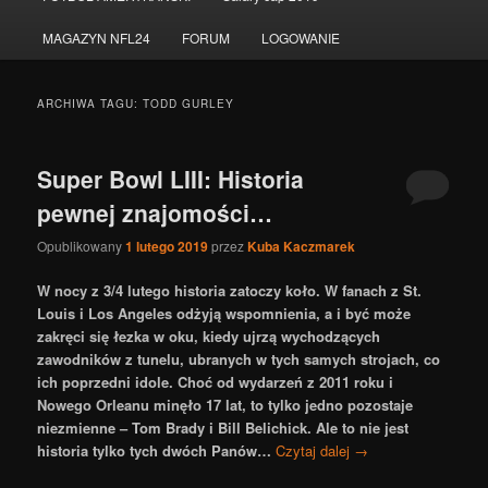
do
do
MAGAZYN NFL24
FORUM
LOGOWANIE
tekstu
widgetów
ARCHIWA TAGU:
TODD GURLEY
Super Bowl LIII: Historia
pewnej znajomości…
Opublikowany
1 lutego 2019
przez
Kuba Kaczmarek
W nocy z 3/4 lutego historia zatoczy koło. W fanach z St.
Louis i Los Angeles odżyją wspomnienia, a i być może
zakręci się łezka w oku, kiedy ujrzą wychodzących
zawodników z tunelu, ubranych w tych samych strojach, co
ich poprzedni idole. Choć od wydarzeń z 2011 roku i
Nowego Orleanu minęło 17 lat, to tylko jedno pozostaje
niezmienne – Tom Brady i Bill Belichick. Ale to nie jest
historia tylko tych dwóch Panów…
Czytaj dalej
→