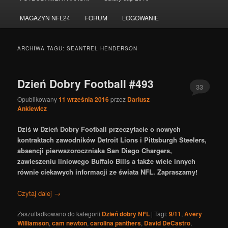
do
do
MAGAZYN NFL24
FORUM
LOGOWANIE
tekstu
widgetów
ARCHIWA TAGU:
SEANTREL HENDERSON
Dzień Dobry Football #493
33
Opublikowany
11 września 2016
przez
Dariusz
Ankiewicz
Dziś w Dzień Dobry Football przeczytacie o nowych
kontraktach zawodników Detroit Lions i Pittsburgh Steelers,
absencji pierwszoroczniaka San Diego Chargers,
zawieszeniu liniowego Buffalo Bills a także wiele innych
równie ciekawych informacji ze świata NFL. Zapraszamy!
Czytaj dalej
→
Zaszufladkowano do kategorii
Dzień dobry NFL
|
Tagi:
9/11
,
Avery
Williamson
,
cam newton
,
carolina panthers
,
David DeCastro
,