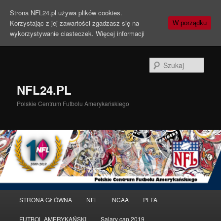
Strona NFL24.pl używa plików cookies.
Korzystając z jej zawartości zgadzasz się na
W porządku
wykorzystywanie ciasteczek.
Więcej informacji
Szuka
NFL24.PL
Polskie Centrum Futbolu Amerykańskiego
Menu
STRONA GŁÓWNA
NFL
NCAA
PLFA
Przeskocz
Przeskocz
główne
FUTBOL AMERYKAŃSKI
Salary cap 2019