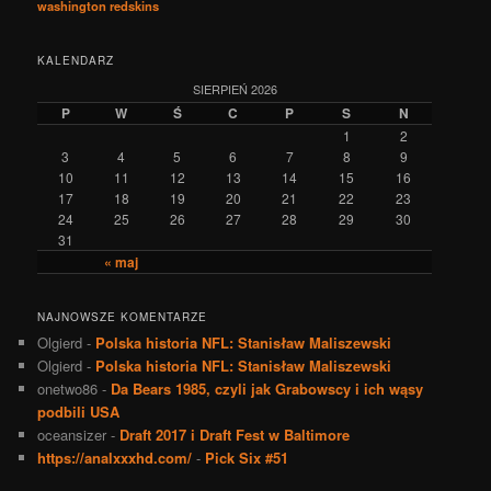
washington redskins
KALENDARZ
SIERPIEŃ 2026
P
W
Ś
C
P
S
N
1
2
3
4
5
6
7
8
9
10
11
12
13
14
15
16
17
18
19
20
21
22
23
24
25
26
27
28
29
30
31
« maj
NAJNOWSZE KOMENTARZE
Olgierd
-
Polska historia NFL: Stanisław Maliszewski
Olgierd
-
Polska historia NFL: Stanisław Maliszewski
onetwo86
-
Da Bears 1985, czyli jak Grabowscy i ich wąsy
podbili USA
oceansizer
-
Draft 2017 i Draft Fest w Baltimore
https://analxxxhd.com/
-
Pick Six #51