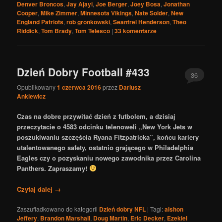
Denver Broncos
,
Jay Ajayi
,
Joe Berger
,
Joey Bosa
,
Jonathan
Cooper
,
Mike Zimmer
,
Minnesota Vikings
,
Nate Solder
,
New
England Patriots
,
rob gronkowski
,
Seantrel Henderson
,
Theo
Riddick
,
Tom Brady
,
Tom Telesco
|
33
komentarze
Dzień Dobry Football #433
36
Opublikowany
1 czerwca 2016
przez
Dariusz
Ankiewicz
Czas na dobre przywitać dzień z futbolem, a dzisiaj
przeczytacie o 4583 odcinku telenoweli „New York Jets w
poszukiwaniu szczęścia Ryana Fitzpatricka”, końcu kariery
utalentowanego safety, ostatnio grającego w Philadelphia
Eagles czy o pozyskaniu nowego zawodnika przez Carolina
Panthers. Zapraszamy!
Czytaj dalej
→
Zaszufladkowano do kategorii
Dzień dobry NFL
|
Tagi:
alshon
Jeffery
,
Brandon Marshall
,
Doug Martin
,
Eric Decker
,
Ezekiel