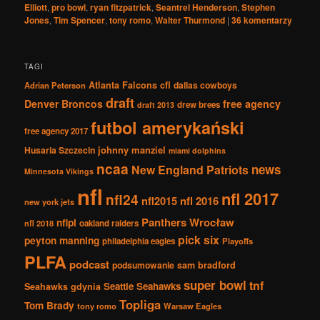
Elliott
,
pro bowl
,
ryan fitzpatrick
,
Seantrel Henderson
,
Stephen
Jones
,
Tim Spencer
,
tony romo
,
Walter Thurmond
|
36
komentarzy
TAGI
Atlanta Falcons
cfl
dallas cowboys
Adrian Peterson
draft
Denver Broncos
free agency
drew brees
draft 2013
futbol amerykański
free agency 2017
johnny manziel
Husaria Szczecin
miami dolphins
ncaa
news
New England Patriots
Minnesota Vikings
nfl
nfl 2017
nfl24
nfl2015
nfl 2016
new york jets
Panthers Wrocław
nflpl
nfl 2018
oakland raiders
pick six
peyton manning
philadelphia eagles
Playoffs
PLFA
podcast
podsumowanie
sam bradford
super bowl
tnf
Seattle Seahawks
Seahawks gdynia
Topliga
Tom Brady
tony romo
Warsaw Eagles