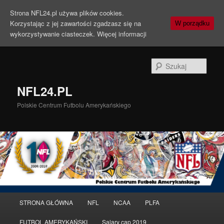
Strona NFL24.pl używa plików cookies.
Korzystając z jej zawartości zgadzasz się na
W porządku
wykorzystywanie ciasteczek.
Więcej informacji
Szuka
NFL24.PL
Polskie Centrum Futbolu Amerykańskiego
Menu
STRONA GŁÓWNA
NFL
NCAA
PLFA
Przeskocz
Przeskocz
główne
FUTBOL AMERYKAŃSKI
Salary cap 2019