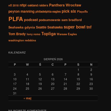
Panthers Wrocław
nflpl
nfl 2018
oakland raiders
pick six
peyton manning
philadelphia eagles
Playoffs
PLFA
podcast
podsumowanie
sam bradford
super bowl
tnf
Seattle Seahawks
Seahawks gdynia
Topliga
Tom Brady
tony romo
Warsaw Eagles
washington redskins
KALENDARZ
SIERPIEŃ 2026
P
W
Ś
C
P
S
N
1
2
3
4
5
6
7
8
9
10
11
12
13
14
15
16
17
18
19
20
21
22
23
24
25
26
27
28
29
30
31
« maj
NAJNOWSZE KOMENTARZE