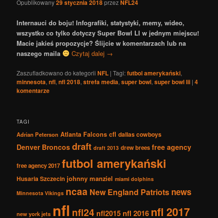
Opublikowany
29 stycznia 2018
przez
NFL24
Internauci do boju! Infografiki, statystyki, memy, wideo,
wszystko co tylko dotyczy Super Bowl LI w jednym miejscu!
Macie jakieś propozycje? Ślijcie w komentarzach lub na
naszego maila
Czytaj dalej
→
Zaszufladkowano do kategorii
NFL
|
Tagi:
futbol amerykański
,
minnesota
,
nfl
,
nfl 2018
,
strefa media
,
super bowl
,
super bowl lii
|
4
komentarze
TAGI
Atlanta Falcons
cfl
dallas cowboys
Adrian Peterson
draft
Denver Broncos
free agency
drew brees
draft 2013
futbol amerykański
free agency 2017
johnny manziel
Husaria Szczecin
miami dolphins
ncaa
news
New England Patriots
Minnesota Vikings
nfl
nfl 2017
nfl24
nfl2015
nfl 2016
new york jets