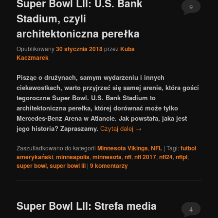
Super Bowl LII: U.S. Bank
9
Stadium, czyli
architektoniczna perełka
Opublikowany
30 stycznia 2018
przez
Kuba
Kaczmarek
Pisząc o drużynach, samym wydarzeniu i innych
ciekawostkach, warto przyjrzeć się samej arenie, która gości
tegoroczne Super Bowl. U.S. Bank Stadium to
architektoniczna perełka, której dorównać może tylko
Mercedes-Benz Arena w Atlancie. Jak powstała, jaka jest
jego historia? Zapraszamy.
Czytaj dalej
→
Zaszufladkowano do kategorii
Minnesota Vikings
,
NFL
|
Tagi:
futbol
amerykański
,
minneapolis
,
minnesota
,
nfl
,
nfl 2017
,
nfl24
,
nflpl
,
super bowl
,
super bowl lii
|
9
komentarzy
Super Bowl LII: Strefa media
4