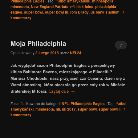
Philadelphia Eagles
|
Tagi:
futbol amerykański
,
minneapolis
,
minnesota
,
New England Patriots
,
nfl
,
nick foles
,
philadelphia
eagles
,
super bowl
,
super bowl lii
,
Tom Brady
,
us bank stadium
|
7
komentarzy
Moja Philadelphia
7
Opublikowany
3 lutego 2018
przez
NFL24
Jak wyglądał sezon Philadelphii Eagles z perspektywy
kibica Baltimore Ravens, mieszkającego w Filadelfii?
Mariusz Chodubski, nasz przyjaciel zza Oceanu, dzieli się z
Wami atmosferą, która otaczała go przez cały rok w Mieście
Braterskiej Miłości.
Czytaj dalej
→
Zaszufladkowano do kategorii
NFL
,
Philadelphia Eagles
|
Tagi:
futbol
amerykański
,
minnesota
,
nfl
,
nfl 2017
,
super bowl
,
super bowl li
|
7
komentarzy