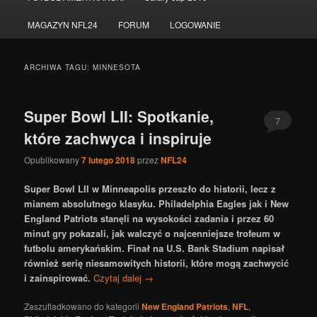
do
do
MAGAZYN NFL24
FORUM
LOGOWANIE
tekstu
widgetów
ARCHIWA TAGU:
MINNESOTA
Super Bowl LII: Spotkanie,
7
które zachwyca i inspiruje
Opublikowany
7 lutego 2018
przez
NFL24
Super Bowl LII w Minneapolis przeszło do historii, lecz z
mianem absolutnego klasyku. Philadelphia Eagles jak i New
England Patriots stanęli na wysokości zadania i przez 60
minut gry pokazali, jak walczyć o najcenniejsze trofeum w
futbolu amerykańskim. Finał na U.S. Bank Stadium napisał
również serię niesamowitych historii, które mogą zachwycić
i zainspirować.
Czytaj dalej
→
Zaszufladkowano do kategorii
New England Patriots
,
NFL
,