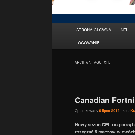
Menu
STRONA GŁÓWNA
NFL
Przeskocz
Przeskocz
główne
LOGOWANIE
do
do
tekstu
widgetów
ARCHIWA TAGU:
CFL
Nawigacja
po
wpisach
Canadian Fortnig
Opublikowany
9 lipca 2014
przez
Ku
Nowy sezon CFL rozpoczął s
rozegrać 8 meczów w dwóch