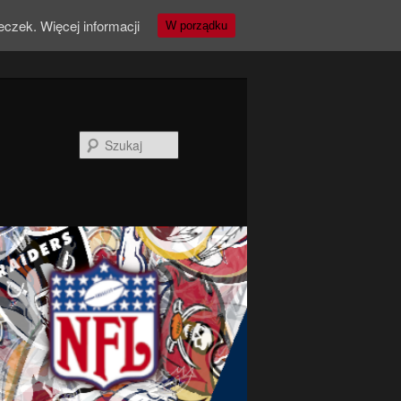
teczek.
Więcej informacji
W porządku
Szukaj