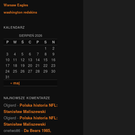
Warsaw Eagles
washington redskins
KALENDARZ
SIERPIEŃ 2026
P
W
Ś
C
P
S
N
1
2
3
4
5
6
7
8
9
10
11
12
13
14
15
16
17
18
19
20
21
22
23
24
25
26
27
28
29
30
31
« maj
NAJNOWSZE KOMENTARZE
Olgierd
-
Polska historia NFL:
Stanisław Maliszewski
Olgierd
-
Polska historia NFL:
Stanisław Maliszewski
onetwo86
-
Da Bears 1985,