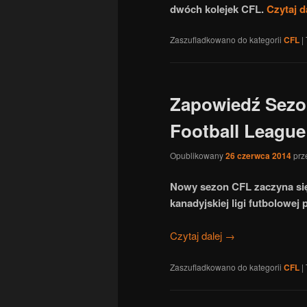
dwóch kolejek CFL.
Czytaj d
Zaszufladkowano do kategorii
CFL
|
Zapowiedź Sezo
Football League
Opublikowany
26 czerwca 2014
prz
Nowy sezon CFL zaczyna się j
kanadyjskiej ligi futbolowe
Czytaj dalej
→
Zaszufladkowano do kategorii
CFL
|