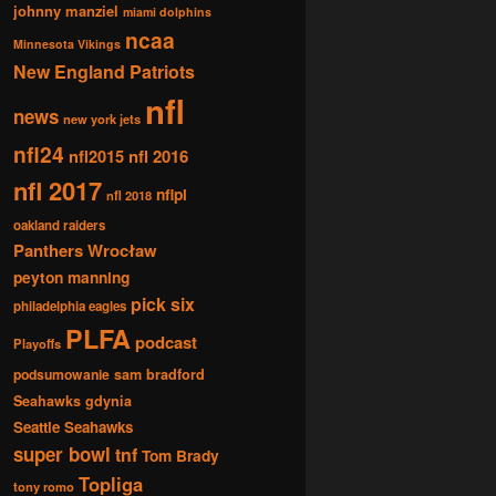
johnny manziel
miami dolphins
ncaa
Minnesota Vikings
New England Patriots
nfl
news
new york jets
nfl24
nfl2015
nfl 2016
nfl 2017
nflpl
nfl 2018
oakland raiders
Panthers Wrocław
peyton manning
pick six
philadelphia eagles
PLFA
podcast
Playoffs
podsumowanie
sam bradford
Seahawks gdynia
Seattle Seahawks
super bowl
tnf
Tom Brady
Topliga
tony romo