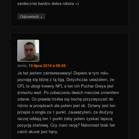
serdecznie bardzo dobra robota =)
↓
Odpowiedz
remix
,
10 lipca 2014 o 09:56
:
Ja też jestem zainteresowany! Dopiero w tym roku
poznaję się bliżej z tą ligą. Dotychczas uważałem, że
CFL to ubogi krewny NFL a ten ich Puchar Greya jest
śmiechu wart. Po zobaczeniu dwóch meczów zmieniłem
zdanie. Co prawda trzeba się trochę przyzwyczaić do
różnic w przepisach ale potem jest ok. Dziwny jest ten
przepis o single za 1 punkt. zauważyłem, że drużyny
raczej oddają ten 1 punkt żeby potem zyskać lepszą
pozycję startową. Czy mam rację? Natomiast brak fair
catch akurat jest fajny.