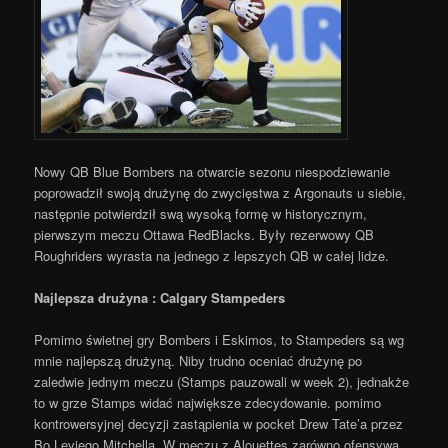
Nowy QB Blue Bombers na otwarcie sezonu niespodziewanie
poprowadził swoją drużynę do zwycięstwa z Argonauts u siebie,
następnie potwierdził swą wysoką formę w historycznym,
pierwszym meczu Ottawa RedBlacks. Były rezerwowy QB
Roughriders wyrasta na jednego z lepszych QB w całej lidze.
Najlepsza drużyna : Calgary Stampeders
Pomimo świetnej gry Bombers i Eskimos, to Stampeders są wg
mnie najlepszą drużyną. Niby trudno oceniać drużynę po
zaledwie jednym meczu (Stamps pauzowali w week 2), jednakże
to w grze Stamps widać największe zdecydowanie. pomimo
kontrowersyjnej decyzji zastąpienia w pocket Drew Tate’a przez
Bo Leviego Mitchella. W meczu z Alouettes zarówno ofensywa,