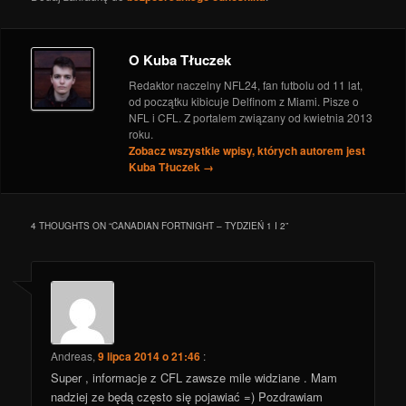
Zapowiedź TNF – Dolphins @ Texans
- 25
października 2018
O Kuba Tłuczek
Redaktor naczelny NFL24, fan futbolu od 11 lat,
od początku kibicuje Delfinom z Miami. Pisze o
NFL i CFL. Z portalem związany od kwietnia 2013
roku.
Zobacz wszystkie wpisy, których autorem jest
Kuba Tłuczek
→
4 THOUGHTS ON “
CANADIAN FORTNIGHT – TYDZIEŃ 1 I 2
”
Andreas
,
9 lipca 2014 o 21:46
:
Super , informacje z CFL zawsze mile widziane . Mam
nadziej ze będą często się pojawiać =) Pozdrawiam