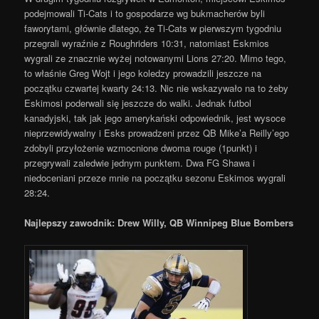
podejmowali Ti-Cats i to gospodarze wg bukmacherów byli
faworytami, głównie dlatego, że Ti-Cats w pierwszym tygodniu
przegrali wyraźnie z Roughriders 10:31, natomiast Eskmios
wygrali ze znacznie wyżej notowanymi Lions 27:20. Mimo tego,
to właśnie Greg Wojt i jego koledzy prowadzili jeszcze na
początku czwartej kwarty 24:13. Nic nie wskazywało na to żeby
Eskimosi poderwali się jeszcze do walki. Jednak futbol
kanadyjski, tak jak jego amerykański odpowiednik, jest wysoce
nieprzewidywalny i Esks prowadzeni przez QB Mike’a Reilly’ego
zdobyli przyłożenie wzmocnione dwoma rouge (1punkt) i
przegrywali zaledwie jednym punktem. Dwa FG Shawa i
niedoceniani przeze mnie na początku sezonu Eskimos wygrali
28:24.
Najlepszy zawodnik: Drew Willy, QB Winnipeg Blue Bombers