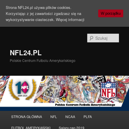
Strona NFL24.pl używa plików cookies.
Korzystając z jej zawartości zgadzasz się na
W porządku
wykorzystywanie ciasteczek.
Więcej informacji
Szuka
NFL24.PL
Polskie Centrum Futbolu Amerykańskiego
Menu
STRONA GŁÓWNA
NFL
NCAA
PLFA
Przeskocz
główne
FUTBOL AMERYKAŃSKI
Salary cap 2019