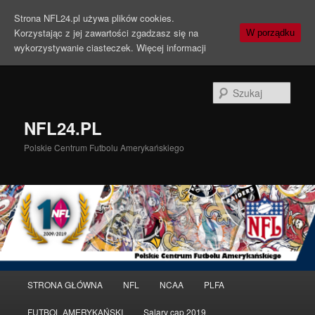
Strona NFL24.pl używa plików cookies.
Korzystając z jej zawartości zgadzasz się na
W porządku
wykorzystywanie ciasteczek.
Więcej informacji
Szuka
NFL24.PL
Polskie Centrum Futbolu Amerykańskiego
Menu
STRONA GŁÓWNA
NFL
NCAA
PLFA
Przeskocz
Przeskocz
główne
FUTBOL AMERYKAŃSKI
Salary cap 2019