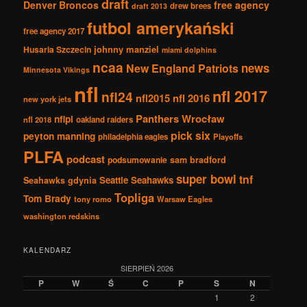
draft
Denver Broncos
free agency
drew brees
draft 2013
futbol amerykański
free agency 2017
johnny manziel
Husaria Szczecin
miami dolphins
ncaa
news
New England Patriots
Minnesota Vikings
nfl
nfl 2017
nfl24
nfl2015
nfl 2016
new york jets
Panthers Wrocław
nflpl
nfl 2018
oakland raiders
pick six
peyton manning
philadelphia eagles
Playoffs
PLFA
podcast
podsumowanie
sam bradford
super bowl
tnf
Seattle Seahawks
Seahawks gdynia
Topliga
Tom Brady
tony romo
Warsaw Eagles
washington redskins
KALENDARZ
SIERPIEŃ 2026
P
W
Ś
C
P
S
N
1
2