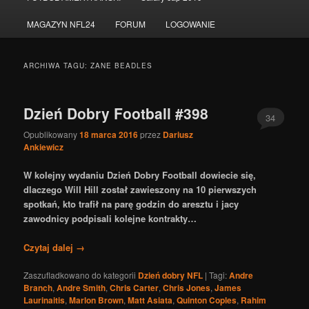
do
do
MAGAZYN NFL24
FORUM
LOGOWANIE
tekstu
widgetów
ARCHIWA TAGU:
ZANE BEADLES
Dzień Dobry Football #398
34
Opublikowany
18 marca 2016
przez
Dariusz
Ankiewicz
W kolejny wydaniu Dzień Dobry Football dowiecie się,
dlaczego Will Hill został zawieszony na 10 pierwszych
spotkań, kto trafił na parę godzin do aresztu i jacy
zawodnicy podpisali kolejne kontrakty…
Czytaj dalej
→
Zaszufladkowano do kategorii
Dzień dobry NFL
|
Tagi:
Andre
Branch
,
Andre Smith
,
Chris Carter
,
Chris Jones
,
James
Laurinaitis
,
Marlon Brown
,
Matt Asiata
,
Quinton Coples
,
Rahim