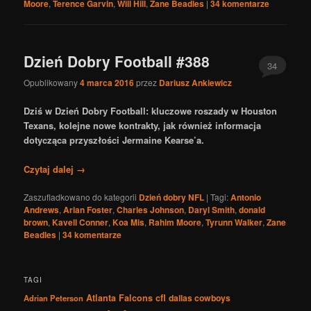
Moore
,
Terence Garvin
,
Will Hill
,
Zane Beadles
|
34
komentarze
Dzień Dobry Football #388
34
Opublikowany
4 marca 2016
przez
Dariusz Ankiewicz
Dziś w Dzień Dobry Football: kluczowe roszady w Houston
Texans, kolejne nowe kontrakty, jak również informacja
dotycząca przyszłości Jermaine Kearse’a.
Czytaj dalej
→
Zaszufladkowano do kategorii
Dzień dobry NFL
|
Tagi:
Antonio
Andrews
,
Arian Foster
,
Charles Johnson
,
Daryl Smith
,
donald
brown
,
Kavell Conner
,
Koa Mis
,
Rahim Moore
,
Tyrunn Walker
,
Zane
Beadles
|
34
komentarze
TAGI
Atlanta Falcons
cfl
dallas cowboys
Adrian Peterson