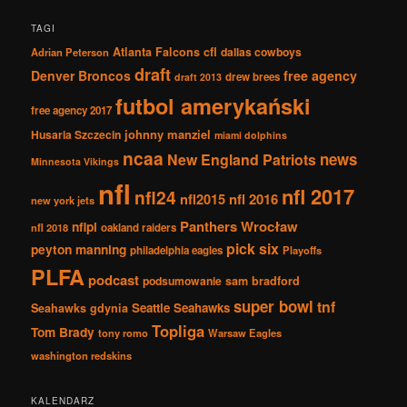
TAGI
Atlanta Falcons
cfl
dallas cowboys
Adrian Peterson
draft
Denver Broncos
free agency
drew brees
draft 2013
futbol amerykański
free agency 2017
johnny manziel
Husaria Szczecin
miami dolphins
ncaa
news
New England Patriots
Minnesota Vikings
nfl
nfl 2017
nfl24
nfl2015
nfl 2016
new york jets
Panthers Wrocław
nflpl
nfl 2018
oakland raiders
pick six
peyton manning
philadelphia eagles
Playoffs
PLFA
podcast
podsumowanie
sam bradford
super bowl
tnf
Seattle Seahawks
Seahawks gdynia
Topliga
Tom Brady
tony romo
Warsaw Eagles
washington redskins
KALENDARZ