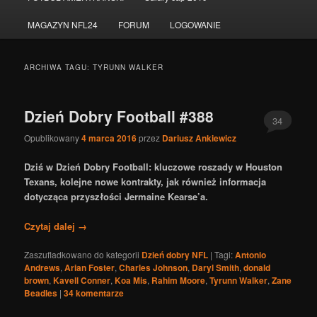
do
do
MAGAZYN NFL24
FORUM
LOGOWANIE
tekstu
widgetów
ARCHIWA TAGU:
TYRUNN WALKER
Dzień Dobry Football #388
34
Opublikowany
4 marca 2016
przez
Dariusz Ankiewicz
Dziś w Dzień Dobry Football: kluczowe roszady w Houston
Texans, kolejne nowe kontrakty, jak również informacja
dotycząca przyszłości Jermaine Kearse’a.
Czytaj dalej
→
Zaszufladkowano do kategorii
Dzień dobry NFL
|
Tagi:
Antonio
Andrews
,
Arian Foster
,
Charles Johnson
,
Daryl Smith
,
donald
brown
,
Kavell Conner
,
Koa Mis
,
Rahim Moore
,
Tyrunn Walker
,
Zane
Beadles
|
34
komentarze