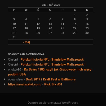
SIERPIEŃ 2026
P
W
Ś
C
P
S
N
1
2
3
4
5
6
7
8
9
10
11
12
13
14
15
16
17
18
19
20
21
22
23
24
25
26
27
28
29
30
31
« maj
NAJNOWSZE KOMENTARZE
Olgierd
-
Polska historia NFL: Stanisław Maliszewski
Olgierd
-
Polska historia NFL: Stanisław Maliszewski
onetwo86
-
Da Bears 1985, czyli jak Grabowscy i ich wąsy
podbili USA
oceansizer
-
Draft 2017 i Draft Fest w Baltimore
https://analxxxhd.com/
-
Pick Six #51
Dumnie wspierane przez WordPressa