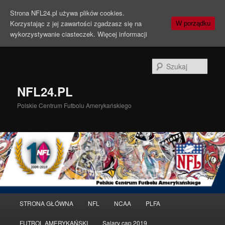
Strona NFL24.pl używa plików cookies.
Korzystając z jej zawartości zgadzasz się na
W porządku
wykorzystywanie ciasteczek.
Więcej informacji
Szuka
NFL24.PL
Polskie Centrum Futbolu Amerykańskiego
Menu
STRONA GŁÓWNA
NFL
NCAA
PLFA
Przeskocz
Przeskocz
główne
FUTBOL AMERYKAŃSKI
Salary cap 2019