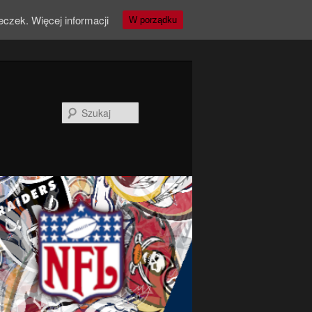
teczek.
Więcej informacji
W porządku
Szukaj