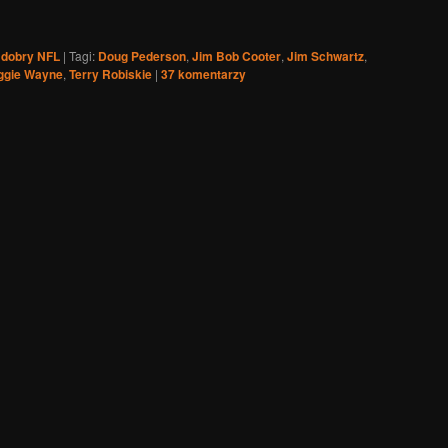
 dobry NFL
|
Tagi:
Doug Pederson
,
Jim Bob Cooter
,
Jim Schwartz
,
ggie Wayne
,
Terry Robiskie
|
37
komentarzy