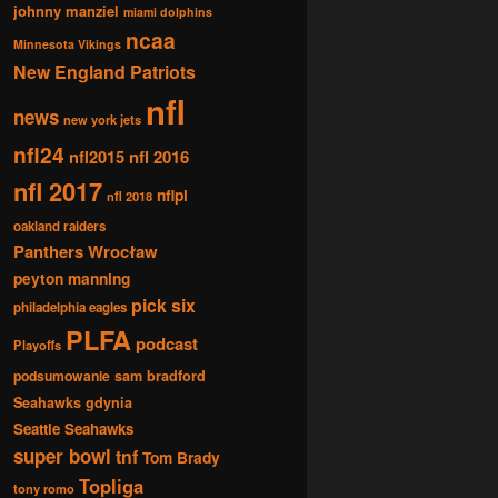
johnny manziel
miami dolphins
ncaa
Minnesota Vikings
New England Patriots
nfl
news
new york jets
nfl24
nfl2015
nfl 2016
nfl 2017
nflpl
nfl 2018
oakland raiders
Panthers Wrocław
peyton manning
pick six
philadelphia eagles
PLFA
podcast
Playoffs
podsumowanie
sam bradford
Seahawks gdynia
Seattle Seahawks
super bowl
tnf
Tom Brady
Topliga
tony romo