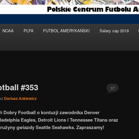
NCAA
PLFA
FUTBOL AMERYKAŃSKI
Salary cap 2019
tball #353
37
ez
Dariusz Ankiewicz
ń Dobry Football o kontuzji zawodnika Denver
adelphia Eagles, Detroit Lions i Tennessee Titans oraz
 drużyny gwiazdy Seattle Seahawks. Zapraszamy!