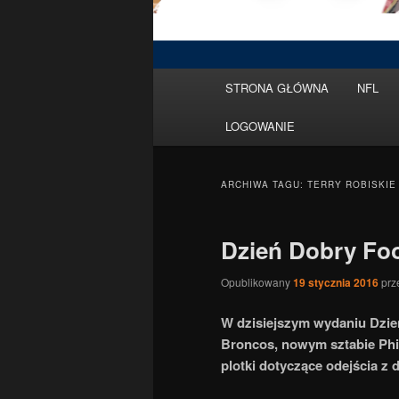
Menu
STRONA GŁÓWNA
NFL
Przeskocz
Przeskocz
główne
LOGOWANIE
do
do
tekstu
widgetów
ARCHIWA TAGU:
TERRY ROBISKIE
Dzień Dobry Foo
Opublikowany
19 stycznia 2016
prz
W dzisiejszym wydaniu Dzie
Broncos, nowym sztabie Phil
plotki dotyczące odejścia z