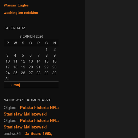
Warsaw Eagles
washington redskins
KALENDARZ
SIERPIEŃ 2026
P
W
Ś
C
P
S
N
1
2
3
4
5
6
7
8
9
10
11
12
13
14
15
16
17
18
19
20
21
22
23
24
25
26
27
28
29
30
31
« maj
NAJNOWSZE KOMENTARZE
Olgierd
-
Polska historia NFL:
Stanisław Maliszewski
Olgierd
-
Polska historia NFL:
Stanisław Maliszewski
onetwo86
-
Da Bears 1985,