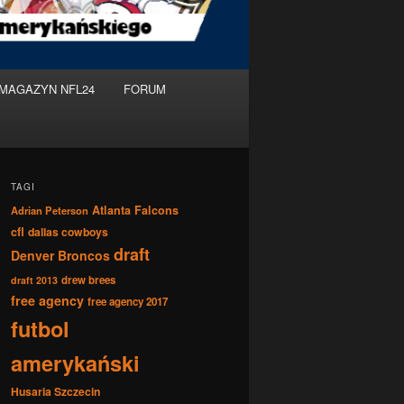
MAGAZYN NFL24
FORUM
TAGI
Atlanta Falcons
Adrian Peterson
cfl
dallas cowboys
draft
Denver Broncos
drew brees
draft 2013
free agency
free agency 2017
futbol
amerykański
Husaria Szczecin