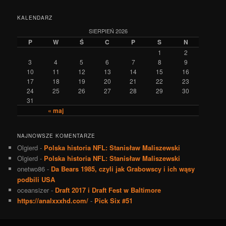
KALENDARZ
SIERPIEŃ 2026
P
W
Ś
C
P
S
N
1
2
3
4
5
6
7
8
9
10
11
12
13
14
15
16
17
18
19
20
21
22
23
24
25
26
27
28
29
30
31
« maj
NAJNOWSZE KOMENTARZE
Olgierd
-
Polska historia NFL: Stanisław Maliszewski
Olgierd
-
Polska historia NFL: Stanisław Maliszewski
onetwo86
-
Da Bears 1985, czyli jak Grabowscy i ich wąsy
podbili USA
oceansizer
-
Draft 2017 i Draft Fest w Baltimore
https://analxxxhd.com/
-
Pick Six #51