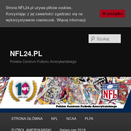
Strona NFL24.pl używa plików cookies.
Korzystając z jej zawartości zgadzasz się na
W porządku
wykorzystywanie ciasteczek.
Więcej informacji
Szuka
NFL24.PL
Polskie Centrum Futbolu Amerykańskiego
Menu
STRONA GŁÓWNA
NFL
NCAA
PLFA
Przeskocz
Przeskocz
główne
FUTBOL AMERYKAŃSKI
Salary cap 2019