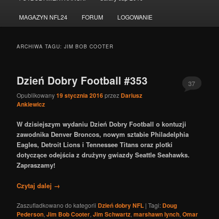
do
do
MAGAZYN NFL24
FORUM
LOGOWANIE
tekstu
widgetów
ARCHIWA TAGU:
JIM BOB COOTER
Dzień Dobry Football #353
37
Opublikowany
19 stycznia 2016
przez
Dariusz
Ankiewicz
W dzisiejszym wydaniu Dzień Dobry Football o kontuzji
zawodnika Denver Broncos, nowym sztabie Philadelphia
Eagles, Detroit Lions i Tennessee Titans oraz plotki
dotyczące odejścia z drużyny gwiazdy Seattle Seahawks.
Zapraszamy!
Czytaj dalej
→
Zaszufladkowano do kategorii
Dzień dobry NFL
|
Tagi:
Doug
Pederson
,
Jim Bob Cooter
,
Jim Schwartz
,
marshawn lynch
,
Omar