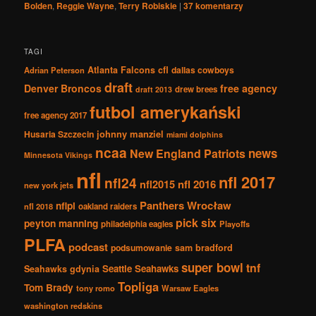
Bolden
,
Reggie Wayne
,
Terry Robiskie
|
37
komentarzy
TAGI
Atlanta Falcons
cfl
dallas cowboys
Adrian Peterson
draft
Denver Broncos
free agency
drew brees
draft 2013
futbol amerykański
free agency 2017
johnny manziel
Husaria Szczecin
miami dolphins
ncaa
news
New England Patriots
Minnesota Vikings
nfl
nfl 2017
nfl24
nfl2015
nfl 2016
new york jets
Panthers Wrocław
nflpl
nfl 2018
oakland raiders
pick six
peyton manning
philadelphia eagles
Playoffs
PLFA
podcast
podsumowanie
sam bradford
super bowl
tnf
Seattle Seahawks
Seahawks gdynia
Topliga
Tom Brady
tony romo
Warsaw Eagles
washington redskins