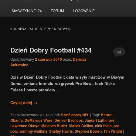
do
do
MAGAZYN NFL24
FORUM
LOGOWANIE
tekstu
widgetów
ARCHIWA TAGU:
STEPHEN BOWEN
Dzień Dobry Football #434
34
Opublikowany
2 czerwca 2016
przez
Dariusz
Ankiewicz
Dziś w Dzień Dobry Football: data wizyty mistrzów w Białym
Domu, zmiana formatu rozgrywek Pro Bowl, foch Nicka
Folesa i nasze premiery…
Czytaj dalej
→
Zaszufladkowano do kategorii
Dzień dobry NFL
|
Tagi:
Baracl
Obama
,
DeMarcus Ware
,
Denver Broncos
,
Jamari Lattimore
,
Lawrence Okoye
,
Malcolm Butler
,
Maliek Collins
,
nick foles
,
pro
bowl
,
sammy watkins
,
Shelby Harris
,
Stephen Bowen
,
Tim Wright
|