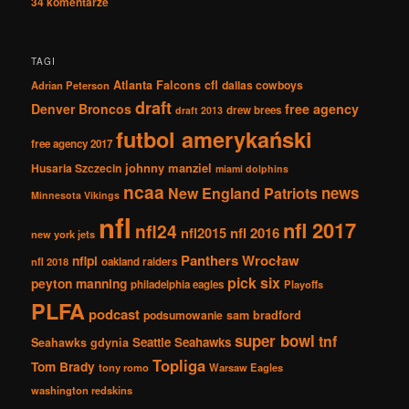
34
komentarze
TAGI
Atlanta Falcons
cfl
dallas cowboys
Adrian Peterson
draft
Denver Broncos
free agency
drew brees
draft 2013
futbol amerykański
free agency 2017
johnny manziel
Husaria Szczecin
miami dolphins
ncaa
news
New England Patriots
Minnesota Vikings
nfl
nfl 2017
nfl24
nfl2015
nfl 2016
new york jets
Panthers Wrocław
nflpl
nfl 2018
oakland raiders
pick six
peyton manning
philadelphia eagles
Playoffs
PLFA
podcast
podsumowanie
sam bradford
super bowl
tnf
Seattle Seahawks
Seahawks gdynia
Topliga
Tom Brady
tony romo
Warsaw Eagles
washington redskins