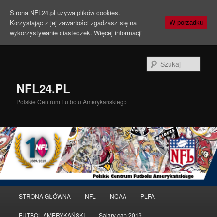
Strona NFL24.pl używa plików cookies.
Korzystając z jej zawartości zgadzasz się na
W porządku
wykorzystywanie ciasteczek.
Więcej informacji
Szuka
NFL24.PL
Polskie Centrum Futbolu Amerykańskiego
Menu
STRONA GŁÓWNA
NFL
NCAA
PLFA
Przeskocz
Przeskocz
główne
FUTBOL AMERYKAŃSKI
Salary cap 2019