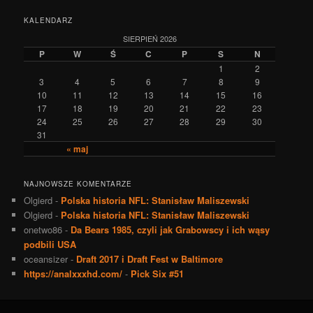
KALENDARZ
SIERPIEŃ 2026
P
W
Ś
C
P
S
N
1
2
3
4
5
6
7
8
9
10
11
12
13
14
15
16
17
18
19
20
21
22
23
24
25
26
27
28
29
30
31
« maj
NAJNOWSZE KOMENTARZE
Olgierd
-
Polska historia NFL: Stanisław Maliszewski
Olgierd
-
Polska historia NFL: Stanisław Maliszewski
onetwo86
-
Da Bears 1985, czyli jak Grabowscy i ich wąsy
podbili USA
oceansizer
-
Draft 2017 i Draft Fest w Baltimore
https://analxxxhd.com/
-
Pick Six #51