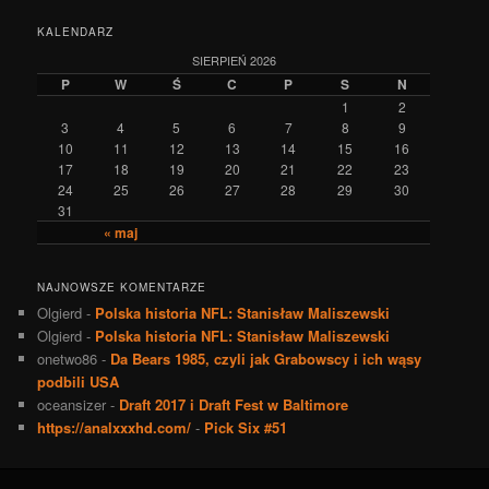
KALENDARZ
SIERPIEŃ 2026
P
W
Ś
C
P
S
N
1
2
3
4
5
6
7
8
9
10
11
12
13
14
15
16
17
18
19
20
21
22
23
24
25
26
27
28
29
30
31
« maj
NAJNOWSZE KOMENTARZE
Olgierd
-
Polska historia NFL: Stanisław Maliszewski
Olgierd
-
Polska historia NFL: Stanisław Maliszewski
onetwo86
-
Da Bears 1985, czyli jak Grabowscy i ich wąsy
podbili USA
oceansizer
-
Draft 2017 i Draft Fest w Baltimore
https://analxxxhd.com/
-
Pick Six #51