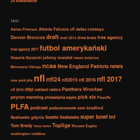
34
komentarze
TAGI
Atlanta Falcons
cfl
dallas cowboys
Adrian Peterson
draft
Denver Broncos
free agency
drew brees
draft 2013
futbol amerykański
free agency 2017
johnny manziel
Husaria Szczecin
miami dolphins
ncaa
news
New England Patriots
Minnesota Vikings
nfl
nfl 2017
nfl24
nfl2015
nfl 2016
new york jets
Panthers Wrocław
nflpl
nfl 2018
oakland raiders
pick six
peyton manning
philadelphia eagles
Playoffs
PLFA
podcast
podsumowanie
sam bradford
super bowl
tnf
Seattle Seahawks
Seahawks gdynia
Topliga
Tom Brady
tony romo
Warsaw Eagles
washington redskins