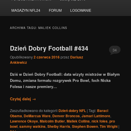
do
do
MAGAZYN NFL24
FORUM
LOGOWANIE
tekstu
widgetów
ARCHIWA TAGU:
MALIEK COLLINS
Dzień Dobry Football #434
34
Opublikowany
2 czerwca 2016
przez
Dariusz
Ankiewicz
Dziś w Dzień Dobry Football: data wizyty mistrzów w Białym
Domu, zmiana formatu rozgrywek Pro Bowl, foch Nicka
Folesa i nasze premiery…
Czytaj dalej
→
Zaszufladkowano do kategorii
Dzień dobry NFL
|
Tagi:
Baracl
Obama
,
DeMarcus Ware
,
Denver Broncos
,
Jamari Lattimore
,
Lawrence Okoye
,
Malcolm Butler
,
Maliek Collins
,
nick foles
,
pro
bowl
,
sammy watkins
,
Shelby Harris
,
Stephen Bowen
,
Tim Wright
|