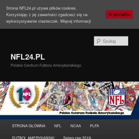
Strona NFL24.pl używa plików cookies.
Korzystając z jej zawartości zgadzasz się na
W porządku
wykorzystywanie ciasteczek.
Więcej informacji
Szuka
NFL24.PL
Polskie Centrum Futbolu Amerykańskiego
Menu
STRONA GŁÓWNA
NFL
NCAA
PLFA
Przeskocz
Przeskocz
główne
FUTBOL AMERYKAŃSKI
Salary cap 2019