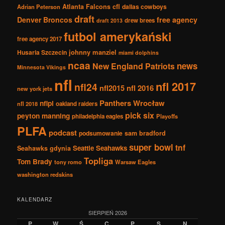
Atlanta Falcons
cfl
dallas cowboys
Adrian Peterson
draft
Denver Broncos
free agency
drew brees
draft 2013
futbol amerykański
free agency 2017
johnny manziel
Husaria Szczecin
miami dolphins
ncaa
news
New England Patriots
Minnesota Vikings
nfl
nfl 2017
nfl24
nfl2015
nfl 2016
new york jets
Panthers Wrocław
nflpl
nfl 2018
oakland raiders
pick six
peyton manning
philadelphia eagles
Playoffs
PLFA
podcast
podsumowanie
sam bradford
super bowl
tnf
Seattle Seahawks
Seahawks gdynia
Topliga
Tom Brady
tony romo
Warsaw Eagles
washington redskins
KALENDARZ
SIERPIEŃ 2026
P
W
Ś
C
P
S
N