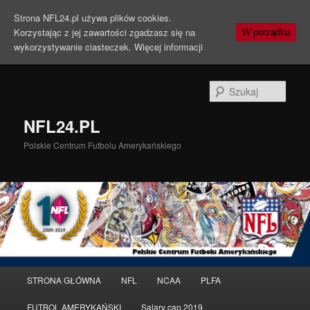
Strona NFL24.pl używa plików cookies.
Korzystając z jej zawartości zgadzasz się na
W porządku
wykorzystywanie ciasteczek.
Więcej informacji
Szuka
NFL24.PL
Polskie Centrum Futbolu Amerykańskiego
Menu
STRONA GŁÓWNA
NFL
NCAA
PLFA
Przeskocz
Przeskocz
główne
FUTBOL AMERYKAŃSKI
Salary cap 2019