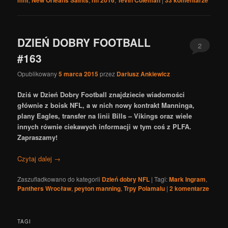
mnf
New Orleans Saints
nfl 2016
Tevin Coleman
33
komentarze
DZIEŃ DOBRY FOOTBALL
2
#163
Opublikowany
5 marca 2015
przez
Dariusz Ankiewicz
Dziś w Dzień Dobry Football znajdziecie wiadomości
głównie z boisk NFL, a w nich nowy kontrakt Manninga,
plany Eagles, transfer na linii Bills – Vikings oraz wiele
innych równie ciekawych informacji w tym coś z PLFA.
Zapraszamy!
Czytaj dalej
→
Zaszufladkowano do kategorii
Dzień dobry NFL
|
Tagi:
Mark Ingram
,
Panthers Wrocław
,
peyton manning
,
Trpy Polamalu
|
2
komentarze
TAGI