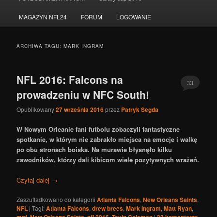
do
do
MAGAZYN NFL24
FORUM
LOGOWANIE
tekstu
widgetów
ARCHIWA TAGU:
MARK INGRAM
NFL 2016: Falcons na
33
prowadzeniu w NFC South!
Opublikowany
27 września 2016
przez
Patryk Segda
W Nowym Orleanie fani futbolu zobaczyli fantastyczne
spotkanie, w którym nie zabrakło miejsca na emocje i walkę
po obu stronach boiska. Na murawie błysnęło kilku
zawodników, którzy dali kibicom wiele pozytywnych wrażeń.
Czytaj dalej
→
Zaszufladkowano do kategorii
Atlanta Falcons
,
New Orleans Saints
,
NFL
|
Tagi:
Atlanta Falcons
,
drew brees
,
Mark Ingram
,
Matt Ryan
,
,
,
,
|