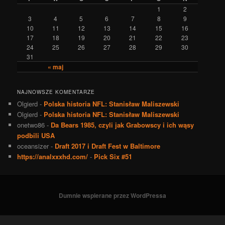
1
2
3
4
5
6
7
8
9
10
11
12
13
14
15
16
17
18
19
20
21
22
23
24
25
26
27
28
29
30
31
« maj
NAJNOWSZE KOMENTARZE
Olgierd
-
Polska historia NFL: Stanisław Maliszewski
Olgierd
-
Polska historia NFL: Stanisław Maliszewski
onetwo86
-
Da Bears 1985, czyli jak Grabowscy i ich wąsy
podbili USA
oceansizer
-
Draft 2017 i Draft Fest w Baltimore
https://analxxxhd.com/
-
Pick Six #51
Dumnie wspierane przez WordPressa