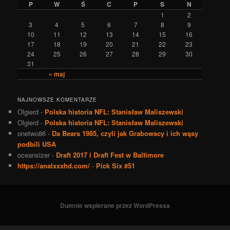
P
W
Ś
C
P
S
N
1
2
3
4
5
6
7
8
9
10
11
12
13
14
15
16
17
18
19
20
21
22
23
24
25
26
27
28
29
30
31
« maj
NAJNOWSZE KOMENTARZE
Olgierd
-
Polska historia NFL: Stanisław Maliszewski
Olgierd
-
Polska historia NFL: Stanisław Maliszewski
onetwo86
-
Da Bears 1985, czyli jak Grabowscy i ich wąsy
podbili USA
oceansizer
-
Draft 2017 i Draft Fest w Baltimore
https://analxxxhd.com/
-
Pick Six #51
Dumnie wspierane przez WordPressa