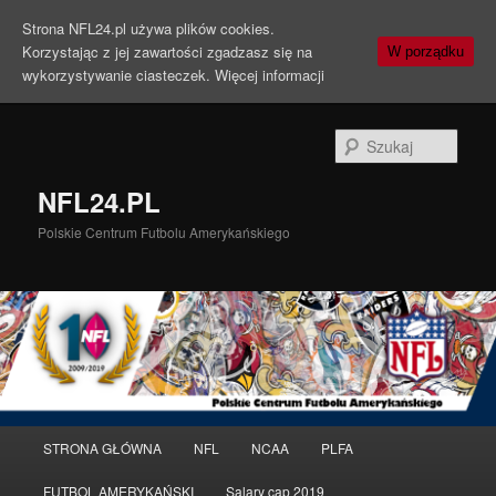
Strona NFL24.pl używa plików cookies.
Korzystając z jej zawartości zgadzasz się na
W porządku
wykorzystywanie ciasteczek.
Więcej informacji
Szuka
NFL24.PL
Polskie Centrum Futbolu Amerykańskiego
Menu
STRONA GŁÓWNA
NFL
NCAA
PLFA
Przeskocz
Przeskocz
główne
FUTBOL AMERYKAŃSKI
Salary cap 2019