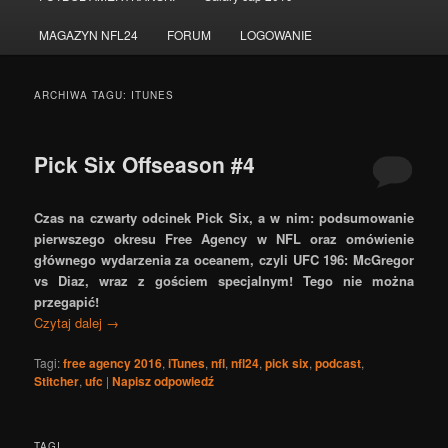
do
do
MAGAZYN NFL24
FORUM
LOGOWANIE
tekstu
widgetów
ARCHIWA TAGU:
ITUNES
Pick Six Offseason #4
Czas na czwarty odcinek Pick Six, a w nim: podsumowanie
pierwszego okresu Free Agency w NFL oraz omówienie
głównego wydarzenia za oceanem, czyli UFC 196: McGregor
vs Diaz, wraz z gościem specjalnym! Tego nie można
przegapić!
Czytaj dalej
→
Tagi:
free agency 2016
,
iTunes
,
nfl
,
nfl24
,
pick six
,
podcast
,
Stitcher
,
ufc
|
Napisz odpowiedź
TAGI