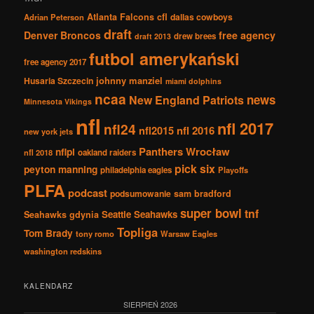
Atlanta Falcons
cfl
dallas cowboys
Adrian Peterson
draft
Denver Broncos
free agency
drew brees
draft 2013
futbol amerykański
free agency 2017
johnny manziel
Husaria Szczecin
miami dolphins
ncaa
news
New England Patriots
Minnesota Vikings
nfl
nfl 2017
nfl24
nfl2015
nfl 2016
new york jets
Panthers Wrocław
nflpl
nfl 2018
oakland raiders
pick six
peyton manning
philadelphia eagles
Playoffs
PLFA
podcast
podsumowanie
sam bradford
super bowl
tnf
Seattle Seahawks
Seahawks gdynia
Topliga
Tom Brady
tony romo
Warsaw Eagles
washington redskins
KALENDARZ
SIERPIEŃ 2026