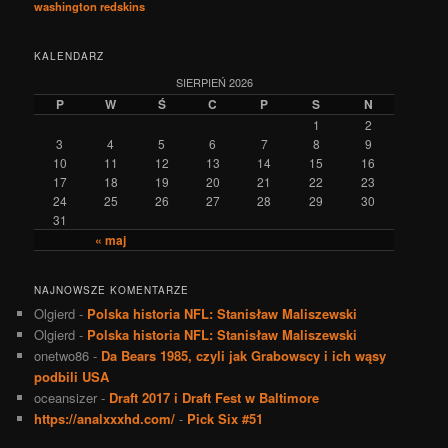
washington redskins
KALENDARZ
SIERPIEŃ 2026
P
W
Ś
C
P
S
N
1
2
3
4
5
6
7
8
9
10
11
12
13
14
15
16
17
18
19
20
21
22
23
24
25
26
27
28
29
30
31
« maj
NAJNOWSZE KOMENTARZE
Olgierd
-
Polska historia NFL: Stanisław Maliszewski
Olgierd
-
Polska historia NFL: Stanisław Maliszewski
onetwo86
-
Da Bears 1985, czyli jak Grabowscy i ich wąsy
podbili USA
oceansizer
-
Draft 2017 i Draft Fest w Baltimore
https://analxxxhd.com/
-
Pick Six #51