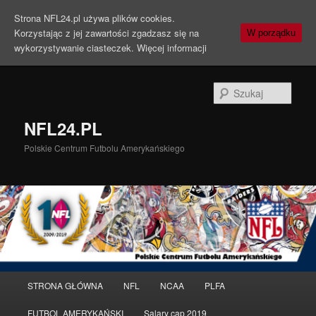
Strona NFL24.pl używa plików cookies.
Korzystając z jej zawartości zgadzasz się na
W porządku
wykorzystywanie ciasteczek.
Więcej informacji
Szuka
NFL24.PL
Polskie Centrum Futbolu Amerykańskiego
Menu
STRONA GŁÓWNA
NFL
NCAA
PLFA
Przeskocz
Przeskocz
główne
FUTBOL AMERYKAŃSKI
Salary cap 2019