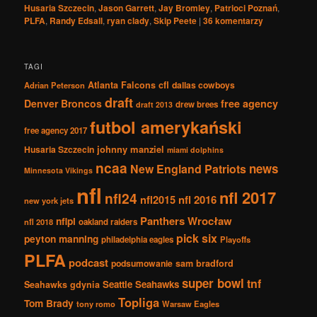
Husaria Szczecin
,
Jason Garrett
,
Jay Bromley
,
Patrioci Poznań
,
PLFA
,
Randy Edsall
,
ryan clady
,
Skip Peete
|
36
komentarzy
TAGI
Atlanta Falcons
cfl
dallas cowboys
Adrian Peterson
draft
Denver Broncos
free agency
drew brees
draft 2013
futbol amerykański
free agency 2017
johnny manziel
Husaria Szczecin
miami dolphins
ncaa
news
New England Patriots
Minnesota Vikings
nfl
nfl 2017
nfl24
nfl2015
nfl 2016
new york jets
Panthers Wrocław
nflpl
nfl 2018
oakland raiders
pick six
peyton manning
philadelphia eagles
Playoffs
PLFA
podcast
podsumowanie
sam bradford
super bowl
tnf
Seattle Seahawks
Seahawks gdynia
Topliga
Tom Brady
tony romo
Warsaw Eagles