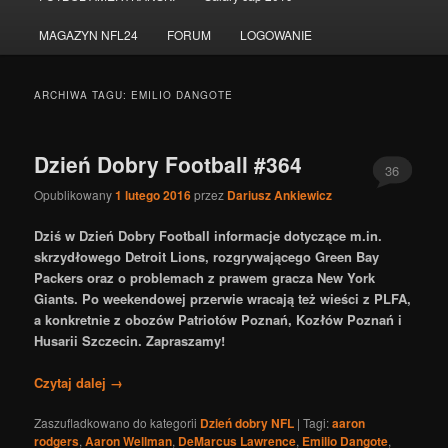
do
do
MAGAZYN NFL24
FORUM
LOGOWANIE
tekstu
widgetów
ARCHIWA TAGU:
EMILIO DANGOTE
Dzień Dobry Football #364
36
Opublikowany
1 lutego 2016
przez
Dariusz Ankiewicz
Dziś w Dzień Dobry Football informacje dotyczące m.in.
skrzydłowego Detroit Lions, rozgrywającego Green Bay
Packers oraz o problemach z prawem gracza New York
Giants. Po weekendowej przerwie wracają też wieści z PLFA,
a konkretnie z obozów Patriotów Poznań, Kozłów Poznań i
Husarii Szczecin. Zapraszamy!
Czytaj dalej
→
Zaszufladkowano do kategorii
Dzień dobry NFL
|
Tagi:
aaron
rodgers
,
Aaron Wellman
,
DeMarcus Lawrence
,
Emilio Dangote
,