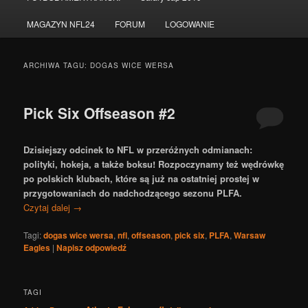
do
do
MAGAZYN NFL24
FORUM
LOGOWANIE
tekstu
widgetów
ARCHIWA TAGU:
DOGAS WICE WERSA
Pick Six Offseason #2
Dzisiejszy odcinek to NFL w przeróżnych odmianach:
polityki, hokeja, a także boksu! Rozpoczynamy też wędrówkę
po polskich klubach, które są już na ostatniej prostej w
przygotowaniach do nadchodzącego sezonu PLFA.
Czytaj dalej
→
Tagi:
dogas wice wersa
,
nfl
,
offseason
,
pick six
,
PLFA
,
Warsaw
Eagles
|
Napisz odpowiedź
TAGI