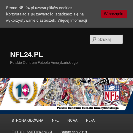
Strona NFL24.pl używa plików cookies.
Korzystając z jej zawartości zgadzasz się na
W porządku
wykorzystywanie ciasteczek.
Więcej informacji
Szuka
NFL24.PL
Polskie Centrum Futbolu Amerykańskiego
Menu
STRONA GŁÓWNA
NFL
NCAA
PLFA
Przeskocz
Przeskocz
główne
FUTBOL AMERYKAŃSKI
Salary cap 2019