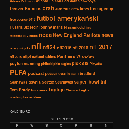
Atlanta Falcons
cfl
dallas cowboys
Adrian Peterson
draft
Denver Broncos
free agency
drew brees
draft 2013
futbol amerykański
free agency 2017
johnny manziel
Husaria Szczecin
miami dolphins
ncaa
news
New England Patriots
Minnesota Vikings
nfl
nfl 2017
nfl24
nfl2015
nfl 2016
new york jets
Panthers Wrocław
nflpl
nfl 2018
oakland raiders
pick six
peyton manning
philadelphia eagles
Playoffs
PLFA
podcast
podsumowanie
sam bradford
super bowl
tnf
Seattle Seahawks
Seahawks gdynia
Topliga
Tom Brady
tony romo
Warsaw Eagles
washington redskins
KALENDARZ
SIERPIEŃ 2026
P
W
Ś
C
P
S
N