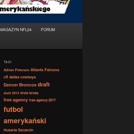
MAGAZYN NFL24
FORUM
TAGI
Atlanta Falcons
Adrian Peterson
cfl
dallas cowboys
draft
Denver Broncos
drew brees
draft 2013
free agency
free agency 2017
futbol
amerykański
Husaria Szczecin