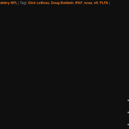
 dobry NFL
|
Tagi:
Dick LeBeau
,
Doug Baldwin
,
IFAF
,
ncaa
,
nfl
,
PLFA
|