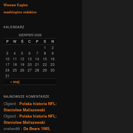
Warsaw Eagles
washington redskins
KALENDARZ
SIERPIEŃ 2026
P
W
Ś
C
P
S
N
1
2
3
4
5
6
7
8
9
10
11
12
13
14
15
16
17
18
19
20
21
22
23
24
25
26
27
28
29
30
31
« maj
NAJNOWSZE KOMENTARZE
Olgierd
-
Polska historia NFL:
Stanisław Maliszewski
Olgierd
-
Polska historia NFL:
Stanisław Maliszewski
onetwo86
-
Da Bears 1985,