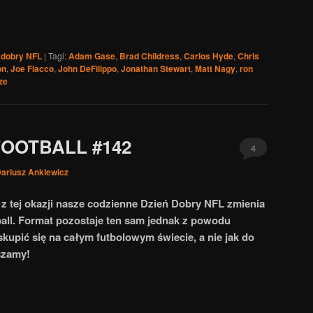
 dobry NFL
|
Tagi:
Adam Gase
,
Brad Childress
,
Carlos Hyde
,
Chris
on
,
Joe Flacco
,
John DeFilippo
,
Jonathan Stewart
,
Matt Nagy
,
ron
ze
FOOTBALL #142
4
ariusz Ankiewicz
u z tej okazji nasze codzienne Dzień Dobry NFL zmienia
all. Format pozostaje ten sam jednak z powodu
kupić się na całym futbolowym świecie, a nie jak do
aszamy!