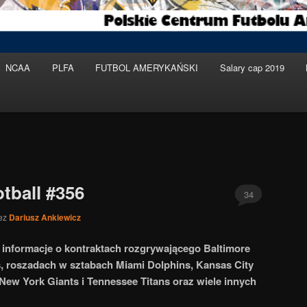
NCAA
PLFA
FUTBOL AMERYKAŃSKI
Salary cap 2019
tball #356
34
ez
Dariusz Ankiewicz
 informacje o kontraktach rozgrywającego Baltimore
s, roszadach w sztabach Miami Dolphins, Kansas City
 New York Giants i Tennessee Titans oraz wiele innych