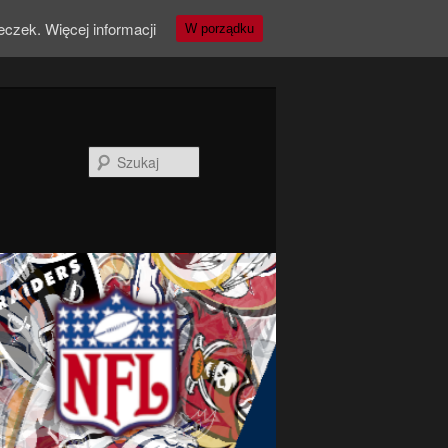
teczek.
Więcej informacji
W porządku
Szukaj