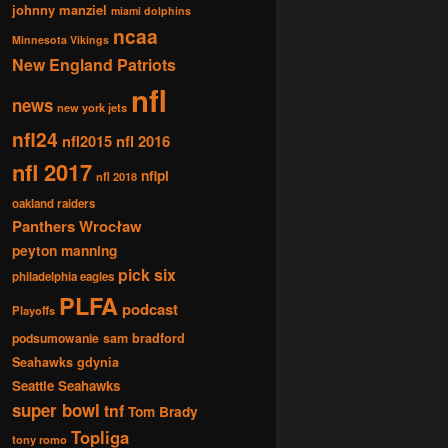
johnny manziel
miami dolphins
ncaa
Minnesota Vikings
New England Patriots
nfl
news
new york jets
nfl24
nfl2015
nfl 2016
nfl 2017
nflpl
nfl 2018
oakland raiders
Panthers Wrocław
peyton manning
pick six
philadelphia eagles
PLFA
podcast
Playoffs
podsumowanie
sam bradford
Seahawks gdynia
Seattle Seahawks
super bowl
tnf
Tom Brady
Topliga
tony romo