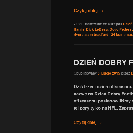
Czytaj dalej
→
Zaszufladkowano do kategorii
Dzień
Harris
,
Dick LeBeau
,
Doug Peders
rivera
,
sam bradford
|
34
komentar
DZIEŃ DOBRY 
Opublikowany
5 lutego 2015
przez
D
Dziś trzeci dzień offseason
nazwę na Dzień Dobry Footb
offseasonu postanowiliśmy s
tej pory tylko na NFL. Zapr
Czytaj dalej
→