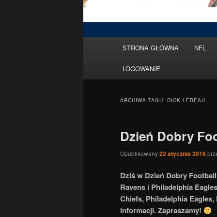
Menu
STRONA GŁÓWNA
NFL
Przeskocz
Przeskocz
główne
LOGOWANIE
do
do
tekstu
widgetów
ARCHIWA TAGU:
DICK LEBEAU
Dzień Dobry Foo
Opublikowany
22 stycznia 2016
prz
Dziś w Dzień Dobry Football
Ravens i Philadelphia Eagle
Chiefs, Philadelphia Eagles,
informacji. Zapraszamy!