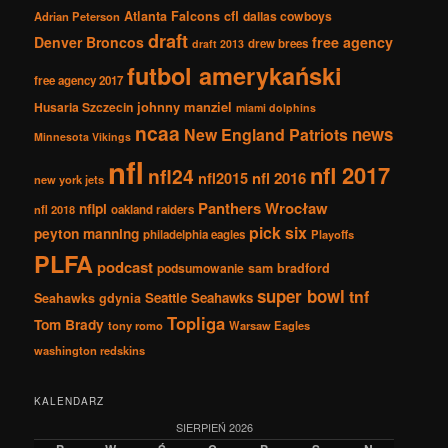
Atlanta Falcons
cfl
dallas cowboys
Adrian Peterson
draft
Denver Broncos
free agency
drew brees
draft 2013
futbol amerykański
free agency 2017
johnny manziel
Husaria Szczecin
miami dolphins
ncaa
news
New England Patriots
Minnesota Vikings
nfl
nfl 2017
nfl24
nfl2015
nfl 2016
new york jets
Panthers Wrocław
nflpl
nfl 2018
oakland raiders
pick six
peyton manning
philadelphia eagles
Playoffs
PLFA
podcast
podsumowanie
sam bradford
super bowl
tnf
Seattle Seahawks
Seahawks gdynia
Topliga
Tom Brady
tony romo
Warsaw Eagles
washington redskins
KALENDARZ
SIERPIEŃ 2026