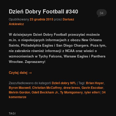
Dzień Dobry Football #340
34
Opublikowany
23 grudnia 2015
przez
Dariusz
Ankiewicz
W dzisiejszym Dzień Dobry Football przeczytać możecie
m.in. o niepokojących informacjach z obozu New Orleans
Saints, Philadelphia Eagles i San Diego Chargers. Poza tym,
nie zabraknie również informacji z NCAA oraz wieści o
wzmocnieniach w Tychy Falcons, Warsaw Eagles i Panthers
Wrocław. Zapraszamy!
Czytaj dalej
→
Zaszufladkowano do kategorii
Dzień dobry NFL
|
Tagi:
Brian Hoyer
,
Byron Maxwell
,
Christian McCaffrey
,
drew brees
,
Gavin Escobar
,
Melvin Gordon
,
Odell Beckham Jr.
,
Ty Montgomery
,
tyler eifert
|
34
komentarze
TAGI