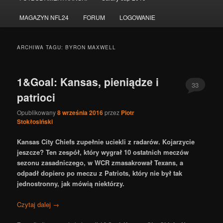
do
do
MAGAZYN NFL24
FORUM
LOGOWANIE
tekstu
widgetów
ARCHIWA TAGU:
BYRON MAXWELL
1&Goal: Kansas, pieniądze i
33
patrioci
Opublikowany
8 września 2016
przez
Piotr
Stokłosiński
Kansas City Chiefs zupełnie uciekli z radarów. Kojarzycie
jeszcze? Ten zespół, który wygrał 10 ostatnich meczów
sezonu zasadniczego, w WCR zmasakrował Texans, a
odpadł dopiero po meczu z Patriots, który nie był tak
jednostronny, jak mówią niektórzy.
Czytaj dalej
→