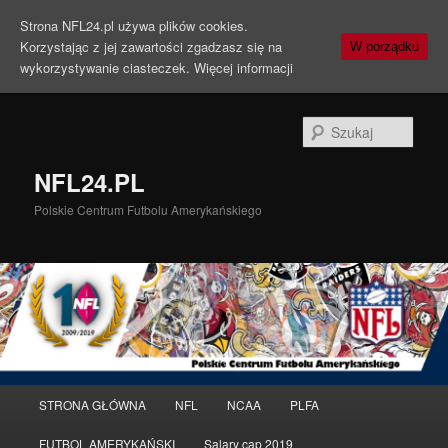
Strona NFL24.pl używa plików cookies.
Korzystając z jej zawartości zgadzasz się na
W porządku
wykorzystywanie ciasteczek.
Więcej informacji
Szuka
NFL24.PL
Polskie Centrum Futbolu Amerykańskiego
Menu
STRONA GŁÓWNA
NFL
NCAA
PLFA
Przeskocz
Przeskocz
główne
FUTBOL AMERYKAŃSKI
Salary cap 2019