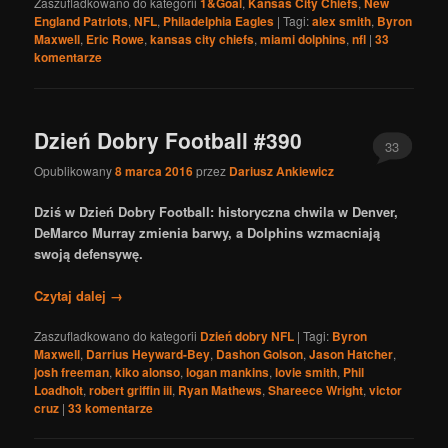
Zaszufladkowano do kategorii
1&Goal
,
Kansas City Chiefs
,
New
England Patriots
,
NFL
,
Philadelphia Eagles
|
Tagi:
alex smith
,
Byron
Maxwell
,
Eric Rowe
,
kansas city chiefs
,
miami dolphins
,
nfl
|
33
komentarze
Dzień Dobry Football #390
33
Opublikowany
8 marca 2016
przez
Dariusz Ankiewicz
Dziś w Dzień Dobry Football: historyczna chwila w Denver,
DeMarco Murray zmienia barwy, a Dolphins wzmacniają
swoją defensywę.
Czytaj dalej
→
Zaszufladkowano do kategorii
Dzień dobry NFL
|
Tagi:
Byron
Maxwell
,
Darrius Heyward-Bey
,
Dashon Golson
,
Jason Hatcher
,
josh freeman
,
kiko alonso
,
logan mankins
,
lovie smith
,
Phil
Loadholt
,
robert griffin iii
,
Ryan Mathews
,
Shareece Wright
,
victor
cruz
|
33
komentarze