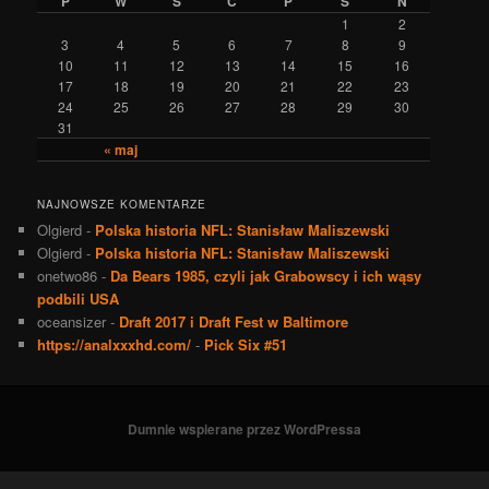
P
W
Ś
C
P
S
N
1
2
3
4
5
6
7
8
9
10
11
12
13
14
15
16
17
18
19
20
21
22
23
24
25
26
27
28
29
30
31
« maj
NAJNOWSZE KOMENTARZE
Olgierd
-
Polska historia NFL: Stanisław Maliszewski
Olgierd
-
Polska historia NFL: Stanisław Maliszewski
onetwo86
-
Da Bears 1985, czyli jak Grabowscy i ich wąsy
podbili USA
oceansizer
-
Draft 2017 i Draft Fest w Baltimore
https://analxxxhd.com/
-
Pick Six #51
Dumnie wspierane przez WordPressa