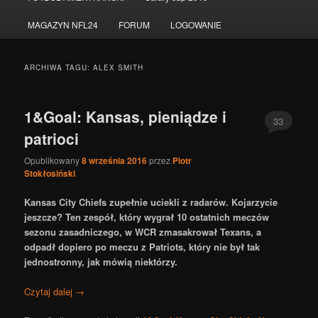
do
do
MAGAZYN NFL24
FORUM
LOGOWANIE
tekstu
widgetów
ARCHIWA TAGU:
ALEX SMITH
1&Goal: Kansas, pieniądze i
33
patrioci
Opublikowany
8 września 2016
przez
Piotr
Stokłosiński
Kansas City Chiefs zupełnie uciekli z radarów. Kojarzycie
jeszcze? Ten zespół, który wygrał 10 ostatnich meczów
sezonu zasadniczego, w WCR zmasakrował Texans, a
odpadł dopiero po meczu z Patriots, który nie był tak
jednostronny, jak mówią niektórzy.
Czytaj dalej
→