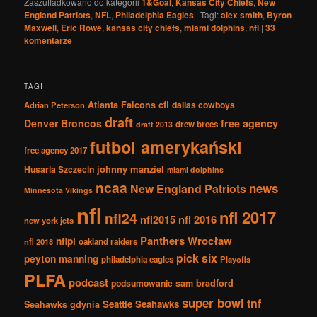
Zaszufladkowano do kategorii
1&Goal
,
Kansas City Chiefs
,
New
England Patriots
,
NFL
,
Philadelphia Eagles
|
Tagi:
alex smith
,
Byron
Maxwell
,
Eric Rowe
,
kansas city chiefs
,
miami dolphins
,
nfl
|
33
komentarze
TAGI
Atlanta Falcons
cfl
dallas cowboys
Adrian Peterson
draft
Denver Broncos
free agency
drew brees
draft 2013
futbol amerykański
free agency 2017
johnny manziel
Husaria Szczecin
miami dolphins
ncaa
news
New England Patriots
Minnesota Vikings
nfl
nfl 2017
nfl24
nfl2015
nfl 2016
new york jets
Panthers Wrocław
nflpl
nfl 2018
oakland raiders
pick six
peyton manning
philadelphia eagles
Playoffs
PLFA
podcast
podsumowanie
sam bradford
super bowl
tnf
Seattle Seahawks
Seahawks gdynia