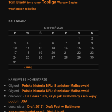
Topliga
Tom Brady
tony romo
Warsaw Eagles
washington redskins
KALENDARZ
SIERPIEŃ 2026
P
W
Ś
C
P
S
N
1
2
3
4
5
6
7
8
9
10
11
12
13
14
15
16
17
18
19
20
21
22
23
24
25
26
27
28
29
30
31
« maj
NAJNOWSZE KOMENTARZE
Olgierd
-
Polska historia NFL: Stanisław Maliszewski
Olgierd
-
Polska historia NFL: Stanisław Maliszewski
onetwo86
-
Da Bears 1985, czyli jak Grabowscy i ich wąsy
podbili USA
oceansizer
-
Draft 2017 i Draft Fest w Baltimore
https://analxxxhd.com/
-
Pick Six #51