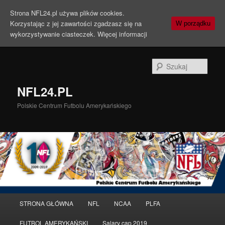
Strona NFL24.pl używa plików cookies.
Korzystając z jej zawartości zgadzasz się na
W porządku
wykorzystywanie ciasteczek.
Więcej informacji
Szuka
NFL24.PL
Polskie Centrum Futbolu Amerykańskiego
Menu
STRONA GŁÓWNA
NFL
NCAA
PLFA
Przeskocz
Przeskocz
główne
FUTBOL AMERYKAŃSKI
Salary cap 2019