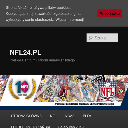
Strona NFL24.pl używa plików cookies.
Korzystając z jej zawartości zgadzasz się na
W porządku
wykorzystywanie ciasteczek.
Więcej informacji
Szuka
NFL24.PL
Polskie Centrum Futbolu Amerykańskiego
Menu
STRONA GŁÓWNA
NFL
NCAA
PLFA
Przeskocz
Przeskocz
główne
FUTBOL AMERYKAŃSKI
Salary cap 2019