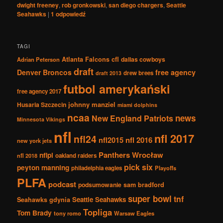
dwight freeney
,
rob gronkowski
,
san diego chargers
,
Seattle
Seahawks
|
1
odpowiedź
TAGI
Atlanta Falcons
cfl
dallas cowboys
Adrian Peterson
draft
Denver Broncos
free agency
drew brees
draft 2013
futbol amerykański
free agency 2017
johnny manziel
Husaria Szczecin
miami dolphins
ncaa
news
New England Patriots
Minnesota Vikings
nfl
nfl 2017
nfl24
nfl2015
nfl 2016
new york jets
Panthers Wrocław
nflpl
nfl 2018
oakland raiders
pick six
peyton manning
philadelphia eagles
Playoffs
PLFA
podcast
podsumowanie
sam bradford
super bowl
tnf
Seattle Seahawks
Seahawks gdynia
Topliga
Tom Brady
tony romo
Warsaw Eagles