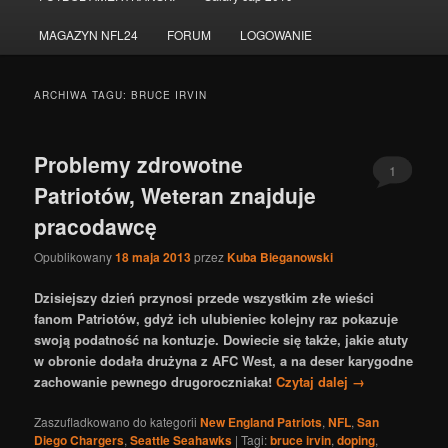
do
do
MAGAZYN NFL24
FORUM
LOGOWANIE
tekstu
widgetów
ARCHIWA TAGU:
BRUCE IRVIN
Problemy zdrowotne
1
Patriotów, Weteran znajduje
pracodawcę
Opublikowany
18 maja 2013
przez
Kuba Bieganowski
Dzisiejszy dzień przynosi przede wszystkim złe wieści
fanom Patriotów, gdyż ich ulubieniec kolejny raz pokazuje
swoją podatność na kontuzje. Dowiecie się także, jakie atuty
w obronie dodała drużyna z AFC West, a na deser karygodne
zachowanie pewnego drugoroczniaka!
Czytaj dalej
→
Zaszufladkowano do kategorii
New England Patriots
,
NFL
,
San
Diego Chargers
,
Seattle Seahawks
|
Tagi:
bruce irvin
,
doping
,