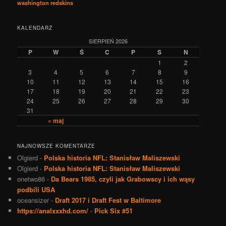
washington redskins
KALENDARZ
SIERPIEŃ 2026
P
W
Ś
C
P
S
N
1
2
3
4
5
6
7
8
9
10
11
12
13
14
15
16
17
18
19
20
21
22
23
24
25
26
27
28
29
30
31
« maj
NAJNOWSZE KOMENTARZE
Olgierd
-
Polska historia NFL: Stanisław Maliszewski
Olgierd
-
Polska historia NFL: Stanisław Maliszewski
onetwo86
-
Da Bears 1985, czyli jak Grabowscy i ich wąsy
podbili USA
oceansizer
-
Draft 2017 i Draft Fest w Baltimore
https://analxxxhd.com/
-
Pick Six #51