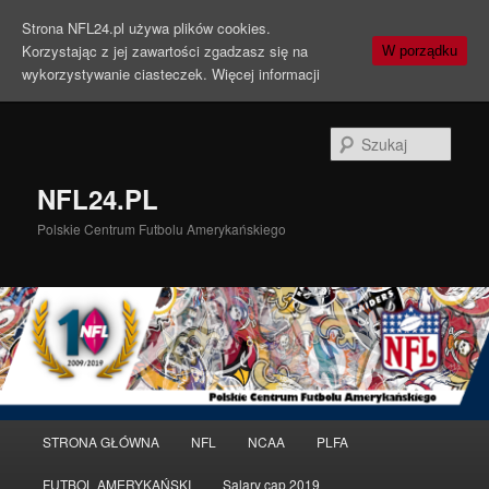
Strona NFL24.pl używa plików cookies.
Korzystając z jej zawartości zgadzasz się na
W porządku
wykorzystywanie ciasteczek.
Więcej informacji
Szuka
NFL24.PL
Polskie Centrum Futbolu Amerykańskiego
Menu
STRONA GŁÓWNA
NFL
NCAA
PLFA
Przeskocz
Przeskocz
główne
FUTBOL AMERYKAŃSKI
Salary cap 2019