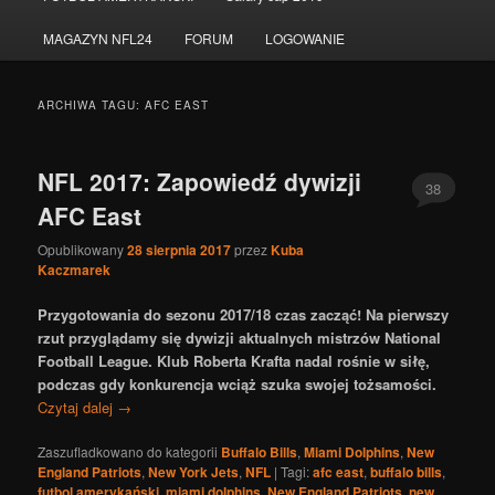
do
do
MAGAZYN NFL24
FORUM
LOGOWANIE
tekstu
widgetów
ARCHIWA TAGU:
AFC EAST
NFL 2017: Zapowiedź dywizji
38
AFC East
Opublikowany
28 sierpnia 2017
przez
Kuba
Kaczmarek
Przygotowania do sezonu 2017/18 czas zacząć! Na pierwszy
rzut przyglądamy się dywizji aktualnych mistrzów National
Football League. Klub Roberta Krafta nadal rośnie w siłę,
podczas gdy konkurencja wciąż szuka swojej tożsamości.
Czytaj dalej
→
Zaszufladkowano do kategorii
Buffalo Bills
,
Miami Dolphins
,
New
England Patriots
,
New York Jets
,
NFL
|
Tagi:
afc east
,
buffalo bills
,
futbol amerykański
,
miami dolphins
,
New England Patriots
,
new