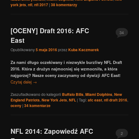
york jets
,
nfl
,
nfl 2017
|
38
komentarzy
[OCENY] Draft 2016: AFC
34
East
Opublikowany
5 maja 2016
przez
Kuba Kaczmarek
Za nami długo oczekiwany i niezwykle burzliwy NFL Draft
2016. Która z drużyn najmocniej się wzmocniła, a która
najgorzej? Nasze oceny zaczynamy od dywizji AFC East!
Czytaj dalej
→
Zaszufladkowano do kategorii
Buffalo Bills
,
Miami Dolphins
,
New
England Patriots
,
New York Jets
,
NFL
|
Tagi:
afc east
,
nfl draft 2016
,
oceny
|
34
komentarze
NFL 2014: Zapowiedź AFC
2