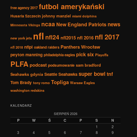
futbol amerykański
free agency 2017
johnny manziel
Husaria Szczecin
miami dolphins
ncaa
news
New England Patriots
Minnesota Vikings
nfl
nfl 2017
nfl24
nfl2015
nfl 2016
new york jets
Panthers Wrocław
nflpl
nfl 2018
oakland raiders
pick six
peyton manning
philadelphia eagles
Playoffs
PLFA
podcast
podsumowanie
sam bradford
super bowl
tnf
Seattle Seahawks
Seahawks gdynia
Topliga
Tom Brady
tony romo
Warsaw Eagles
washington redskins
KALENDARZ
SIERPIEŃ 2026
P
W
Ś
C
P
S
N
1
2
3
4
5
6
7
8
9