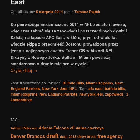
East
Opublikowany
5 sierpnia 2014
przez
Tomasz Piątek
Do pierwszego meczu sezonu 2014 w NFL zostało niewiele,
więc czas zabrać się za zapowiedzi poszczególnych dywizji.
Dzisiaj na tapecie AFC East, w której prym od wielu lat
wiedzie ekipa z przedmieść Bostonu prowadzona przez
jeden z najlepszych duetów Trener-QB w historii NFL.
Drużyny z Nowego Jorku, Buffalo i Miami powalczą
standardowo o drugie miejsce w dywizji
Czytaj dalej
→
Zaszufladkowano do kategorii
Buffalo Bills
,
Miami Dolphins
,
New
England Patriots
,
New York Jets
,
NFL
|
Tagi:
afc east
,
buffalo bills
,
miami dolphins
,
New England Patriots
,
new york jets
,
zapowiedź
|
2
komentarze
TAGI
Atlanta Falcons
cfl
dallas cowboys
Adrian Peterson
draft
Denver Broncos
free agency
drew brees
draft 2013