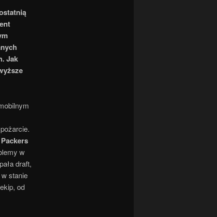
ostatnią
ent
zym
anych
n. Jak
jwyższe
o mobilnym
pożarcie.
 Packers
oblemy w
ała draft,
 w stanie
 ekip, od