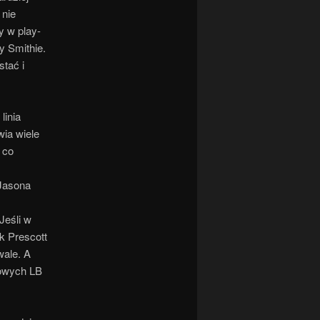
 nie
y w play-
y Smithie.
tać i
 linia
wia wiele
 co
 Jasona
Jeśli w
k Prescott
wale. A
łowych LB