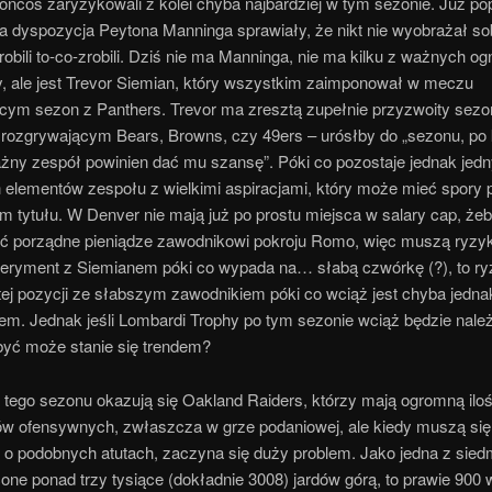
oncos zaryzykowali z kolei chyba najbardziej w tym sezonie. Już po
lna dyspozycja Peytona Manninga sprawiały, że nikt nie wyobrażał so
obili to-co-zrobili. Dziś nie ma Manninga, nie ma kilku z ważnych og
, ale jest Trevor Siemian, który wszystkim zaimponował w meczu
ącym sezon z Panthers. Trevor ma zresztą zupełnie przyzwoity sezon
 rozgrywającym Bears, Browns, czy 49ers – urósłby do „sezonu, po
ażny zespół powinien dać mu szansę”. Póki co pozostaje jednak jed
 elementów zespołu z wielkimi aspiracjami, który może mieć spory 
m tytułu. W Denver nie mają już po prostu miejsca w salary cap, że
ć porządne pieniądze zawodnikowi pokroju Romo, więc muszą ryzy
eryment z Siemianem póki co wypada na… słabą czwórkę (?), to r
tej pozycji ze słabszym zawodnikiem póki co wciąż jest chyba jedna
em. Jednak jeśli Lombardi Trophy po tym sezonie wciąż będzie nale
być może stanie się trendem?
 tego sezonu okazują się Oakland Raiders, którzy mają ogromną ilo
w ofensywnych, zwłaszcza w grze podaniowej, ale kiedy muszą się
 o podobnych atutach, zaczyna się duży problem. Jako jedna z sied
one ponad trzy tysiące (dokładnie 3008) jardów górą, to prawie 900 w