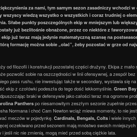
iękczynienia za nami, tym samym sezon zasadniczy wchodzi w 
dy wszyscy wiedzą wszystko o wszystkich i coraz trudniej o elem
nia. Słabe punkty poszczególnych ekip w mniejszym lub więks
ostały już bezlitośnie obnażone, przez co niektóre z faworyzow
 ekip już teraz mają jedynie matematyczną szansę na postseaso
którą formację można sobie „olać”, żeby pozostać w grze od na
eży od filozofii i konstrukcji pozostałej części drużyny. Ekipa z mał
e pozwolić sobie na oszczędności w linii ofensywnej, a zespół bez
ego pass rushu, nie inwestując także w secondary, wystawia się na 
ść ekip z czołówki podeszła do tego dość lekkomyślnie.
Green Bay
odpuszczając braki w defensywie jako całości teraz ma ogromne pr
rolina Panthers
po niesamowitym zeszłym sezonie zupełnie przesp
Josha Normana i choć Cam Newton wciąż miewa momenty, to nie jest
ywać meczów w pojedynkę.
Cardinals, Bengals, Colts
i wiele innych
ięcej oczekiwano przed sezonem mają mnóstwo swoich mniejszych
i jeśli nic nie zmienią, mogą mieć przed sobą ciężkie lata.