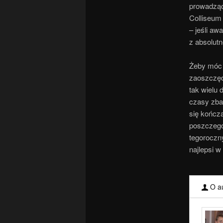
prowadząc
Colliseum 
– jeśli aw
z absolutne
Żeby móc 
zaoszczęd
tak wielu
czasy zba
się kończą
poszczegó
tegoroczn
najlepsi w
O au