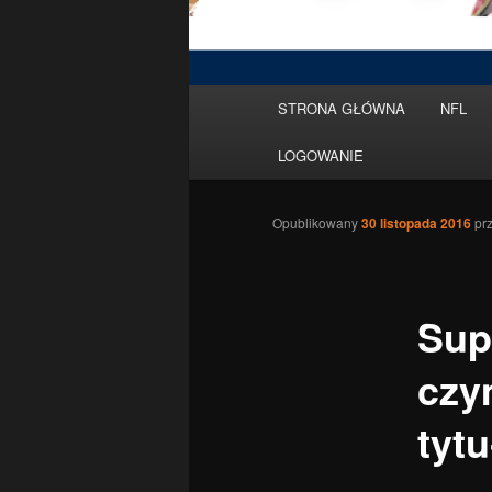
Menu
STRONA GŁÓWNA
NFL
Przeskocz
główne
LOGOWANIE
do
tekstu
Opublikowany
30 listopada 2016
pr
Sup
czy
tyt