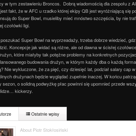
y w tym zestawieniu Broncos. Dobrą wiadomością dla zespołu z 
jest fakt, że w AFC u rzadko której ekipy QB jest wyróżniającą się p
ansują do Super Bowl, musieliby mieć mnóstwo szczęścia, by nie tra
j czołówki ligi.
poszukać Super Bowl na wyprzeadaży, trzeba dobrze wiedzieć, gdz
zić. Koncepcje jak widać są różne, ale od dawna w ścisłej czołówce
 drużyn, które miałyby tak potężne problemy na konkretnych pozycja
lansowanego budowania drużyn, w którym każdy dba o każdą formac
? Nie wykluczone, że za pięć, czy dziesięć lat, podział salary cap w
lnych drużynach będzie wyglądać zupełnie inaczej. W końcu patrzą
y sezon, o solidną podwyżkę płac powinni się upomnieć przede wsz
 lidze… kickerzy.
torze
Ostatnie wpisy
About Piotr Stokłosiński