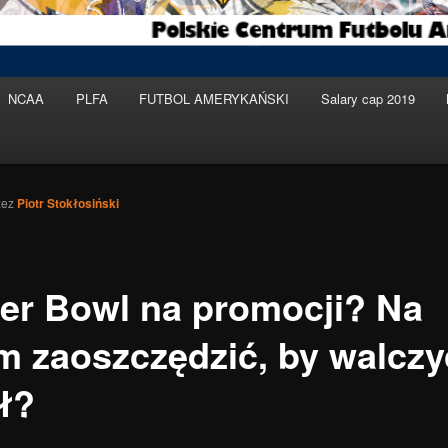
NCAA
PLFA
FUTBOL AMERYKAŃSKI
Salary cap 2019
zez
Piotr Stokłosiński
er Bowl na promocji? Na
m zaoszczędzić, by walczy
uł?