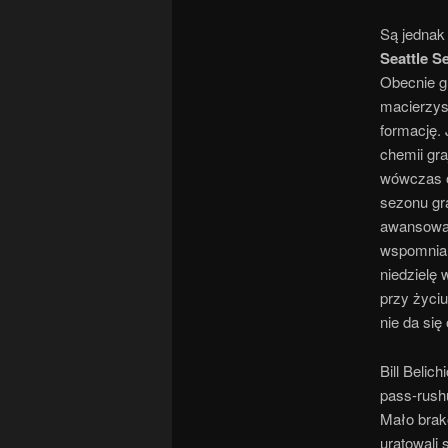
Są jednak
Seattle 
Obecnie gr
macierzyst
formację. 
chemii gra
wówczas o
sezonu gra
awansował
wspomnian
niedzielę 
przy życi
nie da si
Bill Belic
pass-rush
Mało brak
uratowali 