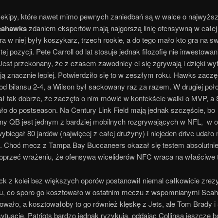
 ekipy, które nawet mimo pewnych zaniedbań są w walce o najwyższ
Seahawks
zdaniem ekspertów mają najgorszą linię ofensywną w całej 
a w niej były koszykarz, trzech rookie, a do tego mało kto gra na sw
ej pozycji. Pete Carroll od lat stosuje jednak filozofię nie inwestowan
Jest przekonany, że z czasem zawodnicy ci się zgrywają i dzięki wy
ją znacznie lepiej. Potwierdziło się to w zeszłym roku. Hawks zaczęl
d bilansu 2-4, a Wilson był sackowany raz za razem. W drugiej poł
ł tak dobrze, że zaczęto o nim mówić w kontekście walki o MVP, a 
o do postseason. Na Century Link Field mają jednak szczęście, bo
y QB jest jednym z bardziej mobilnych rozgrywających w NFL, w o
wybiegał 80 jardów (najwięcej z całej drużyny) i niejeden drive udało
u. Choć mecz z Tampa Bay Buccaneers okazał się testem absolutni
ę oprzeć wrażeniu, że ofensywa wiceliderów NFC wraca na właściwe t
hick z kolei bez większych oporów postanowił niemal całkowicie zre
u, co sporo go kosztowało w ostatnim meczu z wspomnianymi Sea
owało, a kosztowałoby to go również klęskę z Jets, ale Tom Brady i
sytuację. Patriots bardzo jednak ryzykują, oddając Collinsa jeszcze b