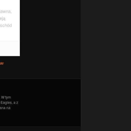
dawna,
eją
wschód
017
ons
- 5
otr
7
udnia
. W tym
Eagles, a z
mana na