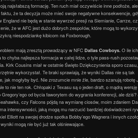
woją najsłabszą formację. Ten ruch miał oczywiście inne podłoże, ale
o faktu, że ta decyzja może mieć swoje negatywne konsekwencje, gd
 England nie będą w stanie wywrzeć presji na Siemianie, Carrze, cz
nie, że w AFC jest dużo dobrych zespołów, które mogą to wykorzys
rzykrą niespodziankę kibicom na Foxborough.
problem mają zresztą prowadzący w NFC
Dallas Cowboys.
O ile ich
to chyba najlepsza formacja w całej lidze, o tyle pass-rush pozosta
a. Kirk Cousins miał w ostatnie Święto Dziękczynienia sporo czasu,
rzętnie wykorzystał. Te braki sprawiają, że wyniki Dallas nie są tak
e, jak mogłyby być. Nie zrozumcie mnie źle, bardzo szanują robotę
ale to nie ten rok. Chłopaki z Texasu są o jeden draft, o mądrą wersję
Gregory’ego od bycia faworytem do wygrania konferencji, ale dziś? 
 Seahawks, czy Falcons pójdą na wymianę ciosów, moim zdaniem Da
yma intensywności, jaką mogą mu narzucić bardziej doświadczeni ry
iel Elliott na swojej drodze spotka Bobby’ego Wagnera i innych czo
wyniki mogą nie być już tak olśniewające.