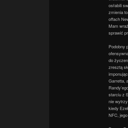
osłabili s
zmienia t
offach New
Mam wraże
sprawić p
Podobny 
ofensywna 
do życzeni
zresztą sk
imponując
Garretta, 
Randy’ego 
starciu z
nie wytrz
kiedy Ezek
NFC, jego 