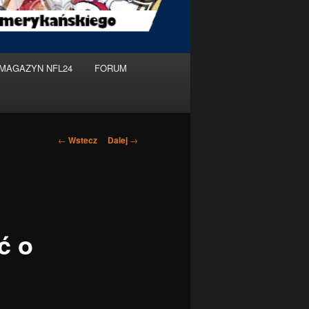
MAGAZYN NFL24
FORUM
Nawigacja
←
Wstecz
Dalej
→
po
wpisach
ć o