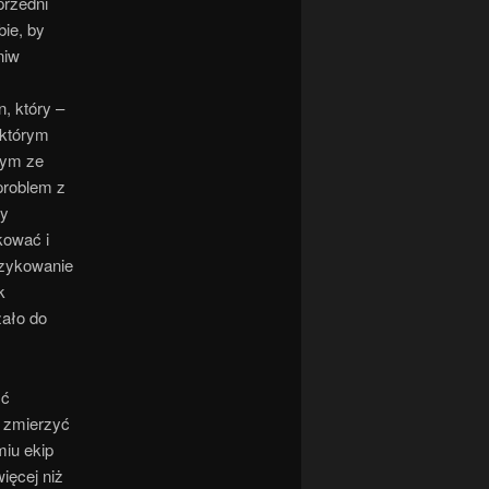
przedni
bie, by
niw
, który –
 którym
nym ze
problem z
by
kować i
yzykowanie
k
żało do
ść
 zmierzyć
miu ekip
ięcej niż