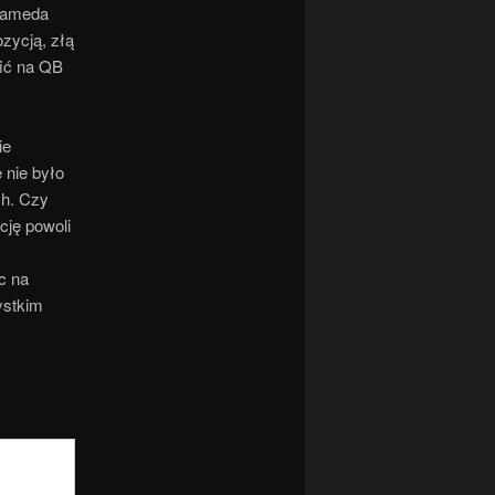
Alameda
ozycją, złą
fić na QB
ie
 nie było
ch. Czy
ję powoli
c na
ystkim