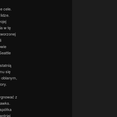
e cele.
lidze.
ojej
ia w tę
tworzonej
i
owie
Seattle
statnią
 mu się
e oblanym,
ory.
zygnować z
hawks.
 spółka
ardziej