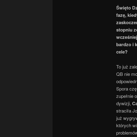
Święto Dz
fazę, kie
zaskocze
stopniu z
wcześniej
bardzo i 
cele?
To już zal
QB nie moż
odpowiedni
Spora czę
zupełnie 
dywizji,
Ca
straciła 
już wygr
których w
problemów 