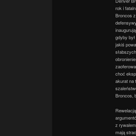
Denver Br
rok i fata
Broncos zr
defensywy
inauguruj
gdyby był
jakiś pow
słabszych
obronienie
zaoferowa
choć eksp
akurat na 
szaleństw
Broncos, 
Rewelacją
argumentó
z rywalem
mają strac