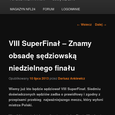
do
MAGAZYN NFL24
FORUM
LOGOWANIE
tekstu
Nawigacja
←
Wstecz
Dalej
→
po
wpisach
VIII SuperFinał – Znamy
obsadę sędziowską
niedzielnego finału
Opublikowany
10 lipca 2013
przez
Dariusz Ankiewicz
Wiemy już kto będzie sędziował VIII SuperFinał. Siedmiu
doświadczonych sędziów zadba o prawidłowy i zgodny z
przepisami przebieg najważniejszego meczu, który wyłoni
mistrza Polski.