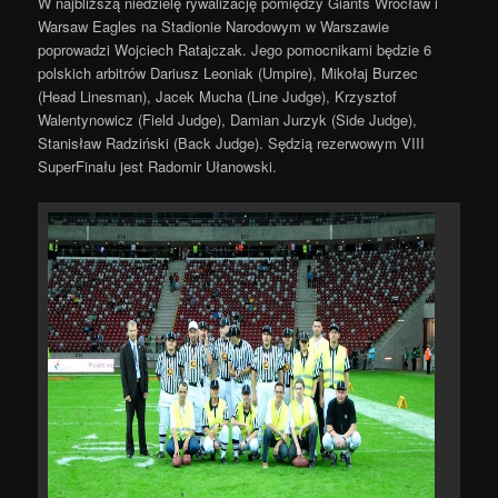
W najbliższą niedzielę rywalizację pomiędzy Giants Wrocław i
Warsaw Eagles na Stadionie Narodowym w Warszawie
poprowadzi Wojciech Ratajczak. Jego pomocnikami będzie 6
polskich arbitrów Dariusz Leoniak (Umpire), Mikołaj Burzec
(Head Linesman), Jacek Mucha (Line Judge), Krzysztof
Walentynowicz (Field Judge), Damian Jurzyk (Side Judge),
Stanisław Radziński (Back Judge). Sędzią rezerwowym VIII
SuperFinału jest Radomir Ułanowski.