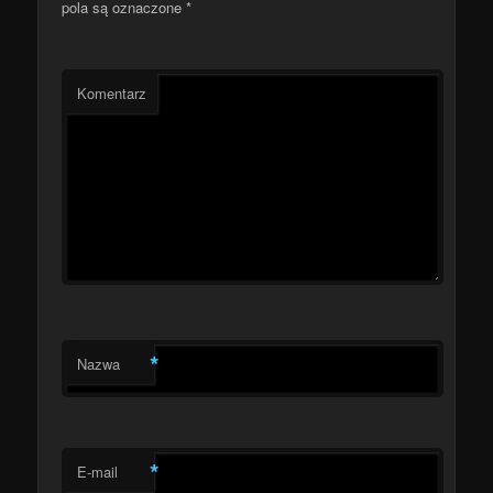
pola są oznaczone
*
Komentarz
*
Nazwa
*
E-mail