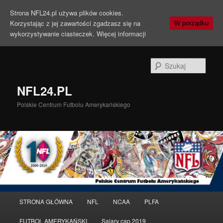
Strona NFL24.pl używa plików cookies.
Korzystając z jej zawartości zgadzasz się na
W porządku
wykorzystywanie ciasteczek.
Więcej informacji
Szuka
NFL24.PL
Polskie Centrum Futbolu Amerykańskiego
Menu
STRONA GŁÓWNA
NFL
NCAA
PLFA
Przeskocz
główne
FUTBOL AMERYKAŃSKI
Salary cap 2019