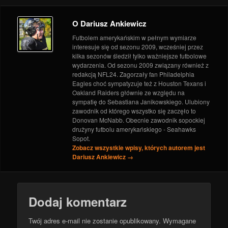
Super Bowlowa Strefa Medialna!
- 29 stycznia 2017
O Dariusz Ankiewicz
Futbolem amerykańskim w pełnym wymiarze
interesuje się od sezonu 2009, wcześniej przez
kilka sezonów śledził tylko ważniejsze futbolowe
wydarzenia. Od sezonu 2009 związany również z
redakcją NFL24. Zagorzały fan Philadelphia
Eagles choć sympatyzuje też z Houston Texans i
Oakland Raiders głównie ze względu na
sympatię do Sebastiana Janikowskiego. Ulubiony
zawodnik od którego wszystko się zaczęło to
Donovan McNabb. Obecnie zawodnik sopockiej
drużyny futbolu amerykańskiego - Seahawks
Sopot.
Zobacz wszystkie wpisy, których autorem jest
Dariusz Ankiewicz
→
Dodaj komentarz
Twój adres e-mail nie zostanie opublikowany.
Wymagane