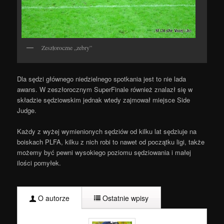
Zeszłoroczne „zebry”
Dla sędzi głównego niedzielnego spotkania jest to nie lada
awans. W zeszłorocznym SuperFinale również znalazł się w
składzie sędziowskim jednak wtedy zajmował miejsce Side
Judge.
Każdy z wyżej wymienionych sędziów od kilku lat sędziuje na
boiskach PLFA, kilku z nich robi to nawet od początku ligi, także
możemy być pewni wysokiego poziomu sędziowania i małej
ilości pomyłek.
O autorze
Ostatnie wpisy