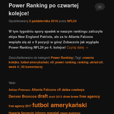
Power Ranking po czwartej
30
kolejce!
Opublikowany
5 października 2016
przez
NFL24
W tym tygodniu spory spadek w naszym rankingu zaliczyła
ekipa New England Patriots, ale za to Atlanta Falcons
wspięła się aż o 9 pozycji w górę! Zobaczcie jak wygląda
Power Ranking NFL24 po 4. kolejce!
Czytaj dalej
→
Zaszufladkowano do kategorii
Power Ranking
|
Tagi:
czwarta
kolejka
,
futbol amerykański
,
nfl
,
power ranking
,
ranking
,
układ sił
,
week 4
|
30
komentarzy
TAGI
Atlanta Falcons
cfl
dallas cowboys
Adrian Peterson
draft
Denver Broncos
free agency
drew brees
draft 2013
futbol amerykański
free agency 2017
johnny manziel
Husaria Szczecin
miami dolphins