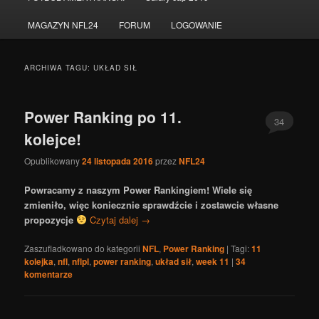
do
do
MAGAZYN NFL24
FORUM
LOGOWANIE
tekstu
widgetów
ARCHIWA TAGU:
UKŁAD SIŁ
Power Ranking po 11.
34
kolejce!
Opublikowany
24 listopada 2016
przez
NFL24
Powracamy z naszym Power Rankingiem! Wiele się
zmieniło, więc koniecznie sprawdźcie i zostawcie własne
propozycje
Czytaj dalej
→
Zaszufladkowano do kategorii
NFL
,
Power Ranking
|
Tagi:
11
kolejka
,
nfl
,
nflpl
,
power ranking
,
układ sił
,
week 11
|
34
komentarze